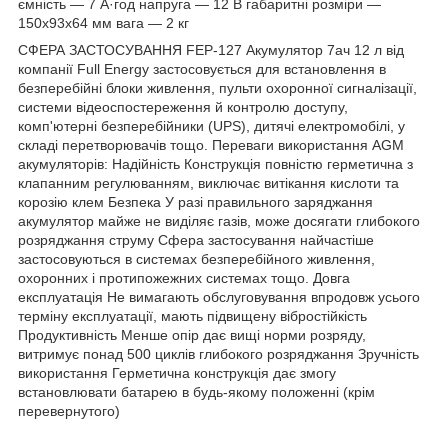
ємність — 7 A·год напруга — 12 В габаритні розміри —
150х93х64 мм вага — 2 кг
СФЕРА ЗАСТОСУВАННЯ FEP-127 Акумулятор 7ач 12 л від
компанії Full Energy застосовується для встановлення в
безперебійні блоки живлення, пульти охоронної сигналізації,
системи відеоспостереження й контролю доступу,
комп'ютерні безперебійники (UPS), дитячі електромобілі, у
складі перетворювачів тощо. Переваги використання AGM
акумуляторів: Надійність Конструкція повністю герметична з
клапанним регулюванням, виключає витікання кислоти та
корозію клем Безпека У разі правильного заряджання
акумулятор майже не виділяє газів, може досягати глибокого
розряджання струму Сфера застосування найчастіше
застосовуються в системах безперебійного живлення,
охоронних і протипожежних системах тощо. Довга
експлуатація Не вимагають обслуговування впродовж усього
терміну експлуатації, мають підвищену вібростійкість
Продуктивність Менше опір дає вищі норми розряду,
витримує понад 500 циклів глибокого розряджання Зручність
використання Герметична конструкція дає змогу
встановлювати батарею в будь-якому положенні (крім
перевернутого)