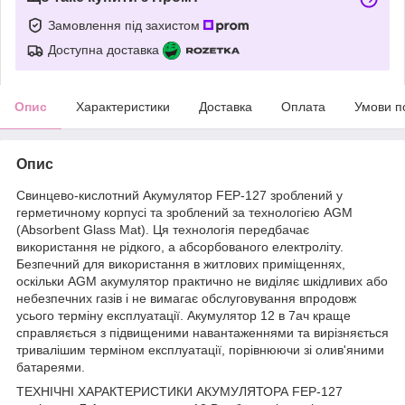
Замовлення під захистом
Доступна доставка
Опис
Характеристики
Доставка
Оплата
Умови п
Опис
Свинцево-кислотний Акумулятор FEP-127 зроблений у
герметичному корпусі та зроблений за технологією AGM
(Absorbent Glass Mat). Ця технологія передбачає
використання не рідкого, а абсорбованого електроліту.
Безпечний для використання в житлових приміщеннях,
оскільки AGM акумулятор практично не виділяє шкідливих або
небезпечних газів і не вимагає обслуговування впродовж
усього терміну експлуатації. Акумулятор 12 в 7ач краще
справляється з підвищеними навантаженнями та вирізняється
тривалішим терміном експлуатації, порівнюючи зі олив'яними
батареями.
ТЕХНІЧНІ ХАРАКТЕРИСТИКИ АКУМУЛЯТОРА FEP-127