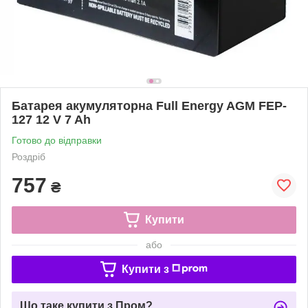
Батарея акумуляторна Full Energy AGM FEP-
127 12 V 7 Ah
Готово до відправки
Роздріб
757
₴
Купити
або
Купити з
Що таке купити з Пром?