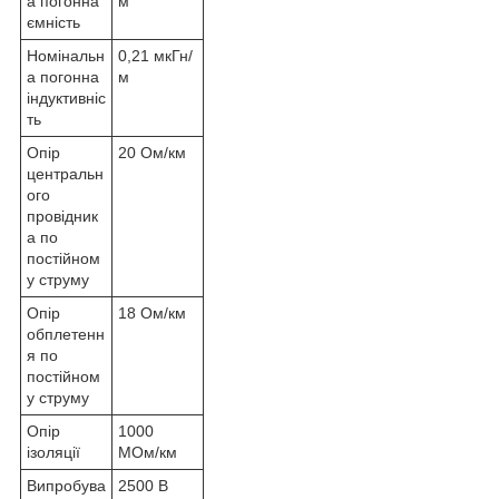
а погонна
м
ємність
Номінальн
0,21 мкГн/
а погонна
м
індуктивніс
ть
Опір
20 Ом/км
центральн
ого
провідник
а по
постійном
у струму
Опір
18 Ом/км
обплетенн
я по
постійном
у струму
Опір
1000
ізоляції
МОм/км
Випробува
2500 В