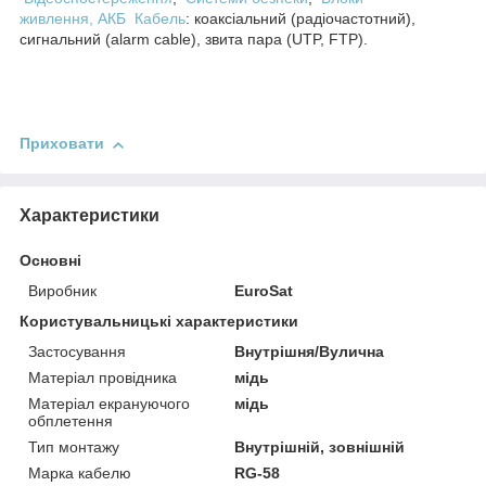
живлення, АКБ
Кабель
: коаксіальний (радіочастотний),
сигнальний (alarm cable), звита пара (UTP, FTP).
Приховати
Характеристики
Основні
Виробник
EuroSat
Користувальницькі характеристики
Застосування
Внутрішня/Вулична
Матеріал провідника
мідь
Матеріал екрануючого
мідь
обплетення
Тип монтажу
Внутрішній, зовнішній
Марка кабелю
RG-58