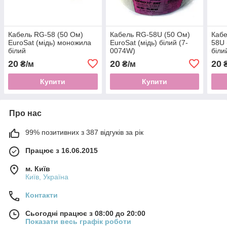
Кабель RG-58 (50 Ом)
Кабель RG-58U (50 Ом)
Кабе
EuroSat (мідь) моножила
EuroSat (мідь) білий (7-
58U 
білий
0074W)
біли
20
20
20
₴/м
₴/м
₴
Купити
Купити
Про нас
99% позитивних з 387 відгуків за рік
Працює з 16.06.2015
м. Київ
Київ, Україна
Контакти
Сьогодні працює з 08:00 до 20:00
Показати весь графік роботи