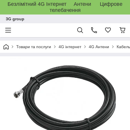
Безлімітний 4G Інтернет Антени Цифрове
телебачення
3G group
Товари та послуги
4G інтернет
4G Антени
Кабель