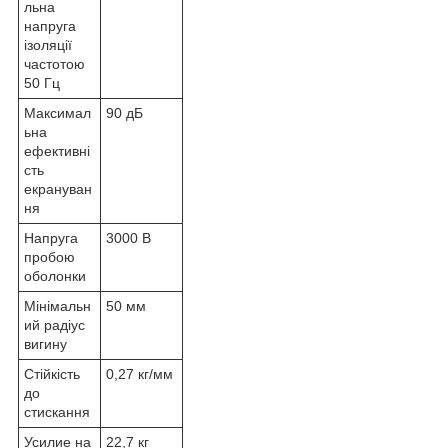
льна
напруга
ізоляції
частотою
50 Гц
Максимал
90 дБ
ьна
ефективні
сть
екрануван
ня
Напруга
3000 В
пробою
оболонки
Мінімальн
50 мм
ий радіус
вигину
Стійкість
0,27 кг/мм
до
стискання
Усилие на
22,7 кг