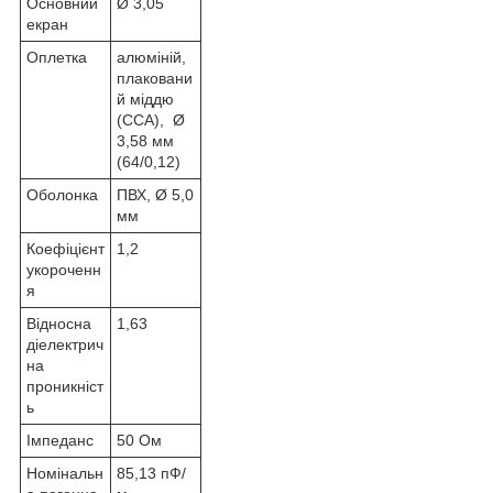
Основний
Ø 3,05
екран
Оплетка
алюміній,
плаковани
й міддю
(CCA), Ø
3,58 мм
(64/0,12)
Оболонка
ПВХ, Ø 5,0
мм
Коефіцієнт
1,2
укороченн
я
Відносна
1,63
діелектрич
на
проникніст
ь
Імпеданс
50 Ом
Номінальн
85,13 пФ/