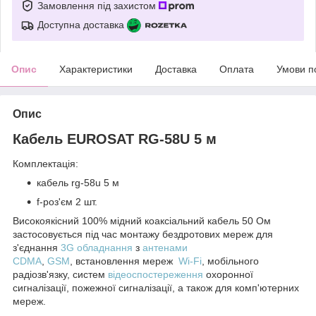
Замовлення під захистом
Доступна доставка
Опис
Характеристики
Доставка
Оплата
Умови п
Опис
Кабель EUROSAT RG-58U 5 м
Комплектація:
кабель rg-58u 5 м
f-роз'єм 2 шт.
Високоякісний 100% мідний коаксіальний кабель 50 Ом
застосовується під час монтажу бездротових мереж для
з'єднання
3G обладнання
з
антенами
CDMA
,
GSM
, встановлення мереж
Wi-Fi
, мобільного
радіозв'язку, систем
відеоспостереження
охоронної
сигналізації, пожежної сигналізації, а також для комп'ютерних
мереж.