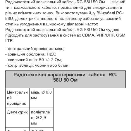
Радіочастотний коаксіальний кабель RG-58U 50 Ом — якісний
тип коаксіального кабелю, призначений для використання в
різних кліматичних зонах. Використовуваний, у ВЧ-кабелі RG-
58U, діелектрик із твердого поліетилену забезпечує високий
ступінь узгодження в широкому діапазоні частот.
Радіочастотний коаксіальний кабель RG-58U 50 Ом чудово
підходить для застосування в системах CDMA, VHF/UHF, GSM
LTE.
- центральний провідник: мідь;
- зовнішня оболонка: ПВХ;
- хвильовий опір: 50 +/- 2 Ом;
- колір ізоляції: чорний або білий.
Радіотехнічні характеристики кабеля RG-
58U 50 Ом
Центральн
мідь, Ø 0.8
ий
мм
провідник
Діелектрик
поліетиле
н, Ø 2,9
мм