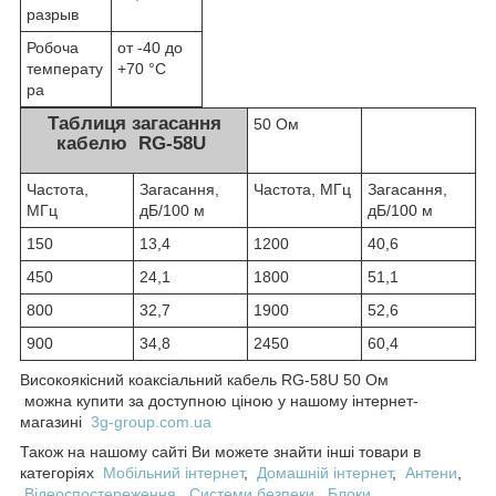
разрыв
Робоча
от -40 до
температу
+70 °С
ра
Таблиця загасання
50 Ом
кабелю RG-58U
Частота,
Загасання,
Частота, МГц
Загасання,
МГц
дБ/100 м
дБ/100 м
150
13,4
1200
40,6
450
24,1
1800
51,1
800
32,7
1900
52,6
900
34,8
2450
60,4
Високоякісний коаксіальний кабель RG-58U 50 Ом
можна купити за доступною ціною у нашому інтернет-
магазині
3g-group.com.ua
Також на нашому сайті Ви можете знайти інші товари в
категоріях
Мобільний інтернет
,
Домашній інтернет
,
Антени
,
Відеоспостереження
,
Системи безпеки
,
Блоки