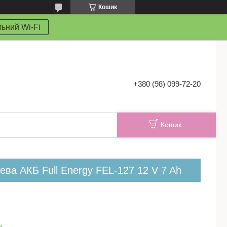
Кошик
ьний Wi-Fi
+380 (98) 099-72-20
Кошик
ва АКБ Full Energy FEL-127 12 V 7 Ah
и