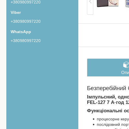
+380980997220
+380980997220
+380980997220
Опи
Безперебійний 
Імпульсний, одно
FEL-127 7 А·год 
Функціональні о
процесорне керу
послідовний порт