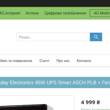
й 4G Інтернет Антени Цифрове телебачення
4G Мобіл
бмін та повернення
Статті
Про нас
Контакти
ay Electronics 85W UPS Smart ASCH PLB + Геле
4 999 ₴
Готово до відправк