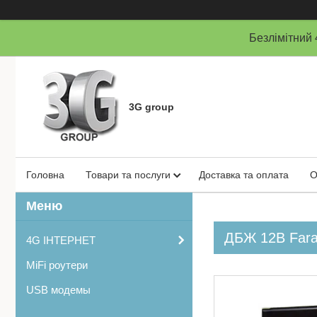
Безлімітни
3G group
Головна
Товари та послуги
Доставка та оплата
О
ДБЖ 12В Farad
4G ІНТЕРНЕТ
MiFi роутери
USB модемы