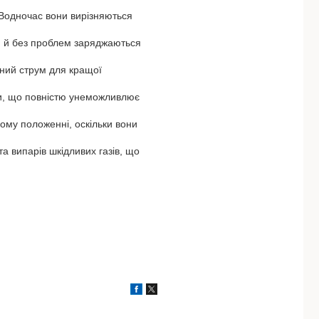
 Водночас вони вирізняються
ня й без проблем заряджаються
дний струм для кращої
ни, що повністю унеможливлює
ому положенні, оскільки вони
а випарів шкідливих газів, що