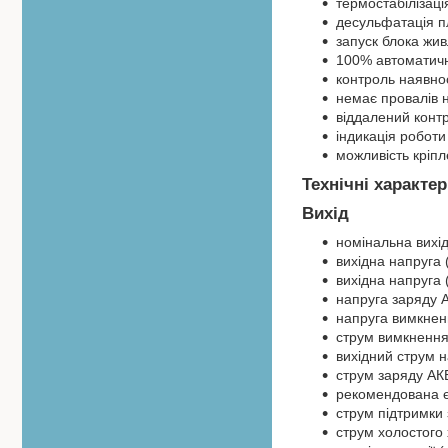
термостабілізаці
десульфатація п
запуск блока жив
100% автоматичн
контроль наявнос
немає провалів 
віддалений конт
індикація роботи
можливість кріпл
Технічні характе
Вихід
номінальна вихід
вихідна напруга 
вихідна напруга 
напруга заряду 
напруга вимкнен
струм вимкнення 
вихідний струм 
струм заряду АКБ
рекомендована є
струм підтримки
струм холостого 