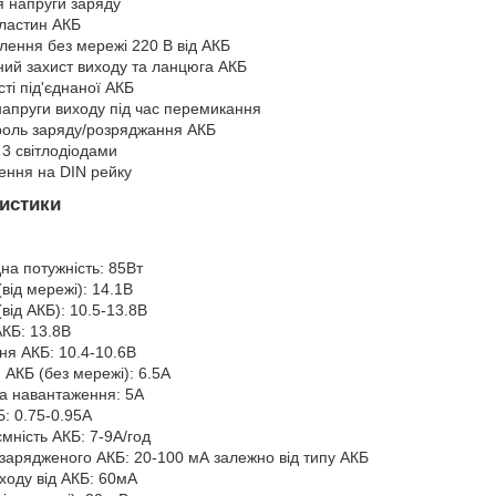
я напруги заряду
ластин АКБ
лення без мережі 220 В від АКБ
ий захист виходу та ланцюга АКБ
ті під'єднаної АКБ
напруги виходу під час перемикання
роль заряду/розряджання АКБ
 3 світлодіодами
ення на DIN рейку
ристики
на потужність: 85Вт
(від мережі): 14.1В
(від АКБ): 10.5-13.8В
АКБ: 13.8В
ня АКБ: 10.4-10.6В
АКБ (без мережі): 6.5А
на навантаження: 5А
: 0.75-0.95А
мність АКБ: 7-9А/год
 зарядженого АКБ: 20-100 мА залежно від типу АКБ
ходу від АКБ: 60мА