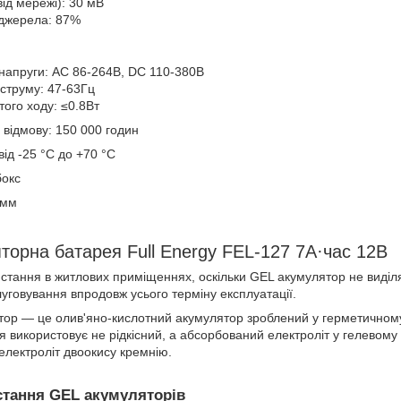
від мережі): 30 мВ
 джерела: 87%
 напруги: AC 86-264В, DC 110-380В
 струму: 47-63Гц
того ходу: ≤0.8Вт
відмову: 150 000 годин
ід -25 °C до +70 °C
бокс
5мм
торна батарея Full Energy FEL-127 7А·час 12В
стання в житлових приміщеннях, оскільки GEL акумулятор не виділ
слуговування впродовж усього терміну експлуатації.
ор — це олив'яно-кислотний акумулятор зроблений у герметичному
ія використовує не рідкісний, а абсорбований електроліт у гелевому 
електроліт двоокису кремнію.
стання GEL акумуляторів