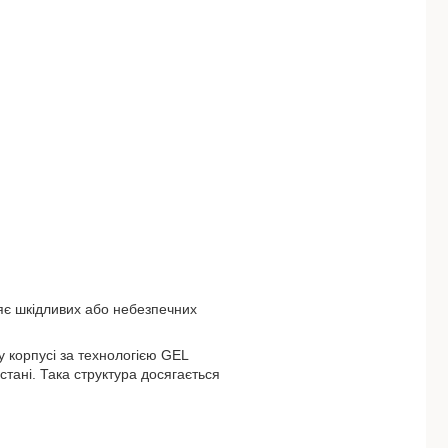
яє шкідливих або небезпечних
 корпусі за технологією GEL
стані. Така структура досягається