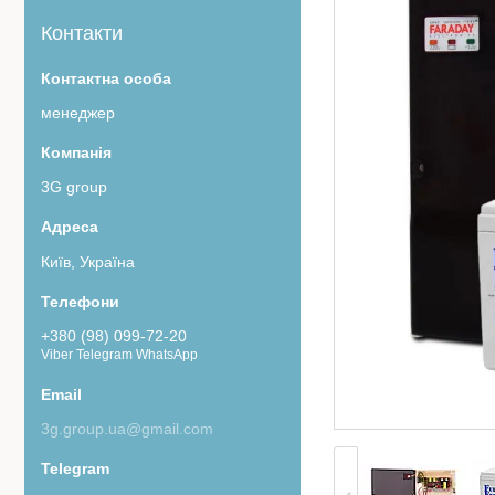
Контакти
менеджер
3G group
Київ, Україна
+380 (98) 099-72-20
Viber Telegram WhatsApp
3g.group.ua@gmail.com