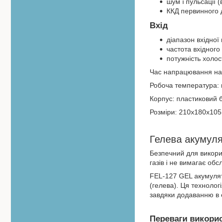
шум і пульсації (
ККД первинного
Вхід
діапазон вхідної
частота вхідного
потужність холос
Час напрацювання на 
Робоча температура: в
Корпус: пластиковий 
Розміри: 210х180х10
Гелева акумуля
Безпечний для викори
газів і не вимагає об
FEL-127 GEL акумулят
(гелева). Ця технолог
завдяки додаванню в 
Переваги викори