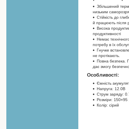
Збільшений термі
низьким саморозря
Стійкість до гли
й працюють після 
Висока продуктив
продуктивності
Немає технічног
потребу в їх обслу
Гнучке встановл
не протікають.
Повна безпека. П
дає змогу безпечн
Особливості:
Ємність акумулят
Напруга: 12.0В
Струм заряду: 0
Розміри: 150×95
Колір: сірий