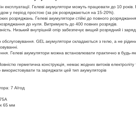
н експлуатації. Гелеві акумулятори можуть працювати до 10 років.
дом у період простою (за рік розряджаються на 15-20%).
боких розряджань. Гелеві акумулятори стійкі до повного розряджан
розряджання до нуля. Витримують до 400 повних розрядів.
ність. Низький внутрішній опір забезпечує вищий розрядний і заря
о обслуговування. GEL акумулятори складаються з гелю, а не ріди
говуванні.
ення. Гелеві акумулятори можна встановлювати практично в будь-як
овністю герметична конструкція, немає жодних витоків електроліту т
о використовувати та заряджати цей тип акумуляторів
ора: 7 А/год
.75А
 x 65 мм