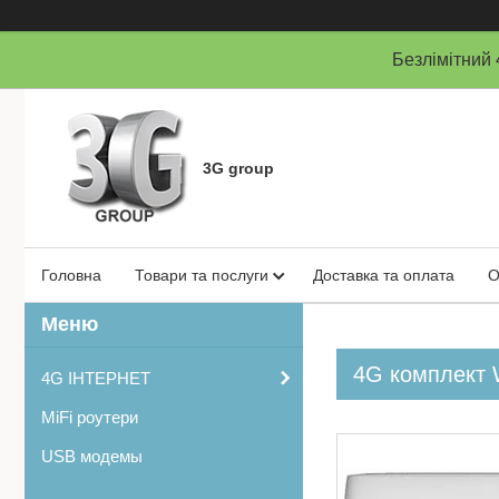
Безлімітни
3G group
Головна
Товари та послуги
Доставка та оплата
О
4G комплект 
4G ІНТЕРНЕТ
MiFi роутери
USB модемы