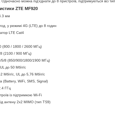
. Одночасно можна під'єднати до 8 пристроїв, підтримуються всі типи
ристики ZTE MF920
4.3 мм
од, у режимі 4G (LTE) до 8 годин
атор LTE Cat4
0 (800 / 1800 / 2600 МГц)
8 (2100 / 900 МГц)
3/5/8 (850/900/1800/1900 МГц)
 UL до 50 Мбіт/с
 Мбіт/с, UL до 5,76 Мбіт/с
 (Battery, WiFi, SMS, Signal)
2.4 ГГц
троїв із підтримкою Wi-Fi
ід антену 2х2 MIMO (тип TS9)