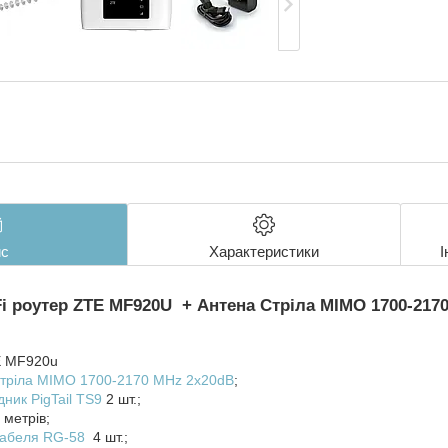
с
Характеристики
І
i роутер ZTE MF920U + Антена Стріла MIMO 1700-217
TE MF920u
Стріла MIMO 1700-2170 МHz 2x20dB
;
ник PigTail TS9
2 шт.;
метрів;
кабеля RG-58
4 шт.;