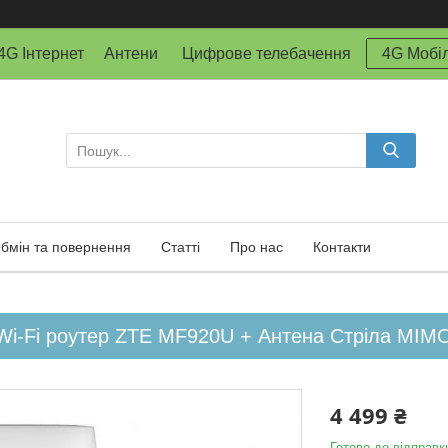
й 4G Інтернет Антени Цифрове телебачення
4G Мобіл
бмін та повернення
Статті
Про нас
Контакти
Wi-Fi роутер ZTE MF920U + Антена Стріла MIM
4 499 ₴
Готово до відправк