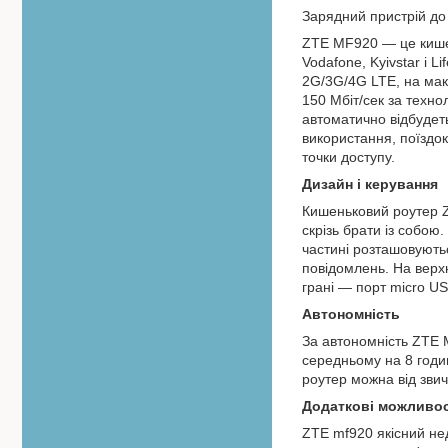
Зарядний пристрій до
ZTE MF920 — це кишен
Vodafone, Kyivstar і L
2G/3G/4G LTE, на мак
150 Мбіт/сек за техно
автоматично відбудет
використання, поїздок
точки доступу.
Дизайн і керування
Кишеньковий роутер Z
скрізь брати із собою.
частині розташовують
повідомлень. На верхн
грані — порт micro U
Автономність
За автономність ZTE M
середньому на 8 годи
роутер можна від звич
Додаткові можливос
ZTE mf920 якісний не