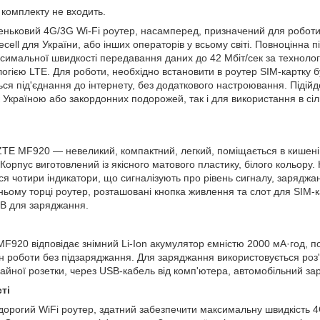
 комплекту не входить.
ьковий 4G/3G Wi-Fi роутер, насамперед, призначений для роботи 
ifecell для України, або інших операторів у всьому світі. Повноцінна
симальної швидкості передавання даних до 42 Мбіт/сек за технол
логією LTE. Для роботи, необхідно встановити в роутер SIM-картку 
ься під'єднання до інтернету, без додаткового настроювання. Підій
 Україною або закордонних подорожей, так і для використання в сіл
TE MF920 — невеликий, компактний, легкий, поміщається в кишені 
 Корпус виготовлений із якісного матового пластику, білого кольору.
ся чотири індикатори, що сигналізують про рівень сигналу, зарядж
ьому торці роутер, розташовані кнопка живлення та слот для SIM-к
SB для заряджання.
F920 відповідає знімний Li-Ion акумулятор ємністю 2000 мА·год, по
н роботи без підзаряджання. Для заряджання використовується роз
айної розетки, через USB-кабель від комп'ютера, автомобільний зар
ті
дорогий WiFi роутер, здатний забезпечити максимальну швидкість 4