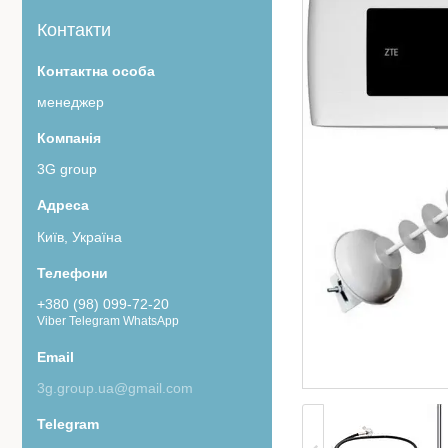
Контакти
менеджер
3G group
Київ, Україна
+380 (98) 099-72-20
Viber Telegram WhatsApp
3g.group.ua@gmail.com