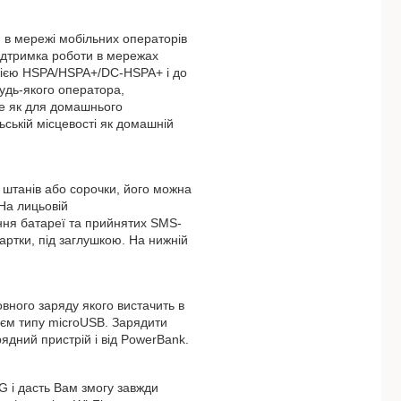
в мережі мобільних операторів
 підтримка роботи в мережах
огією HSPA/HSPA+/DC-HSPA+ і до
будь-якого оператора,
де як для домашнього
ьській місцевості як домашній
штанів або сорочки, його можна
 На лицьовій
ання батареї та прийнятих SMS-
артки, під заглушкою. На нижній
вного заряду якого вистачить в
'єм типу microUSB. Зарядити
ядний пристрій і від PowerBank.
G і дасть Вам змогу завжди