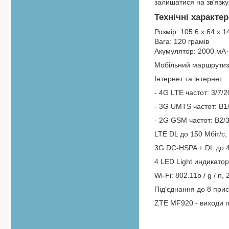
залишатися на зв'язку
Технічні характе
Розмір: 105.6 х 64 х 1
Вага: 120 грамів
Акумулятор: 2000 мА·г
Мобільний маршрутиз
Інтернет та інтернет
- 4G LTE частот: 3/7/2
- 3G UMTS частот: B1/
- 2G GSM частот: B2/
LTE DL до 150 Мбіт/с,
3G DC-HSPA + DL до 42
4 LED Light индикатора
Wi-Fi: 802.11b / g / n, 
Під'єднання до 8 прис
ZTE MF920 - виходи п