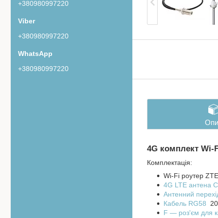
+380980997220
+380980997220
+380980997220
Опи
4G комплект Wi-F
Комплектація:
Wi-Fi роутер Z
4G LTE антена 
Антенний перехід
Кабель RG58
20 
F — роз'єм для 