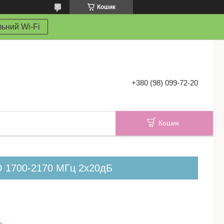
Кошик
ьний Wi-Fi
+380 (98) 099-72-20
Кошик
O 1700-2170 МГц 2x20дБ
и