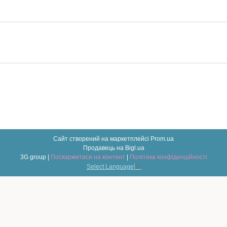
Сайт створений на маркетплейсі
Prom.ua
Продавець на Bigl.ua
3G group |
Поскаржитися на контент
|
Політика конфіденційності
Select Language
▼