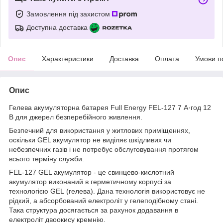
Замовлення під захистом
Доступна доставка
Опис
Характеристики
Доставка
Оплата
Умови п
Опис
Гелева акумуляторна батарея Full Energy FEL-127 7 А·год 12
В для джерел безперебійного живлення.
Безпечний для використання у житлових приміщеннях,
оскільки GEL акумулятор не виділяє шкідливих чи
небезпечних газів і не потребує обслуговування протягом
всього терміну служби.
FEL-127 GEL акумулятор - це свинцево-кислотний
акумулятор виконаний в герметичному корпусі за
технологією GEL (гелева). Дана технологія використовує не
рідкий, а абсорбований електроліт у гелеподібному стані.
Така структура досягається за рахунок додавання в
електроліт двоокису кремнію.