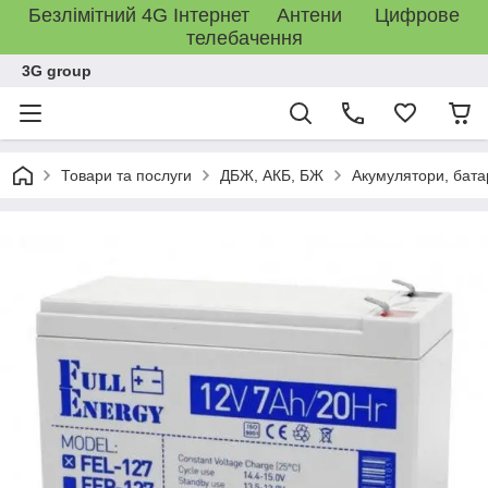
Безлімітний 4G Інтернет Антени Цифрове
телебачення
3G group
Товари та послуги
ДБЖ, АКБ, БЖ
Акумулятори, бата