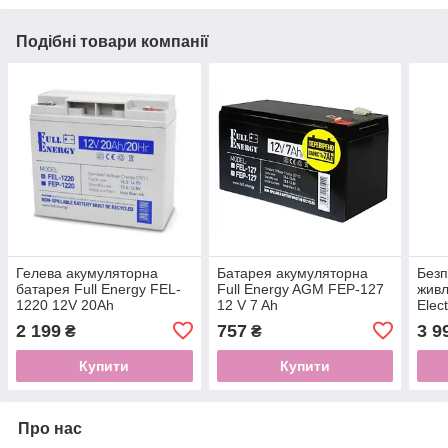
Подібні товари компанії
Гелева акумуляторна
Батарея акумуляторна
Безп
батарея Full Energy FEL-
Full Energy AGM FEP-127
живл
1220 12V 20Ah
12 V 7 Ah
Elec
ASCH
2 199
757
3 9
₴
₴
Full
Ah
Купити
Купити
Про нас