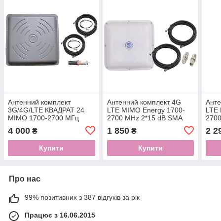
Антенний комплект
Антенний комплект 4G
Анте
3G/4G/LTE КВАДРАТ 24
LTE MIMO Energy 1700-
LTE 
MIMO 1700-2700 МГц
2700 MHz 2*15 dB SMA
2700
24dBi (rg-58 2*10м, crc9)
2*10
4 000
1 850
2 2
₴
₴
Купити
Купити
Про нас
99% позитивних з 387 відгуків за рік
Працює з 16.06.2015