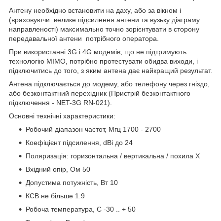
Антену необхідно встановити на даху, або за вікном і
(враховуючи велике підсилення антени та вузьку діаграму
направленості) максимально точно зорієнтувати в сторону
передавальної антени потрібного оператора.
При використанні 3G і 4G модемів, що не підтримують
технологію MIMO, потрібно протестувати обидва виходи, і
підключитись до того, з яким антена дає найкращий результат.
Антена підключається до модему, або телефону через гніздо,
або безконтактний перехідник (Пристрій безконтактного
підключення - NET-3G RN-021).
Основні технічні характеристики:
Робочий діапазон частот, Мгц 1700 - 2700
Коефіцієнт підсилення, dBi до 24
Поляризація: горизонтальна / вертикальна / похила Х
Вхідний опір, Ом 50
Допустима потужність, Вт 10
КСВ не більше 1.9
Робоча температура, С -30 .. + 50