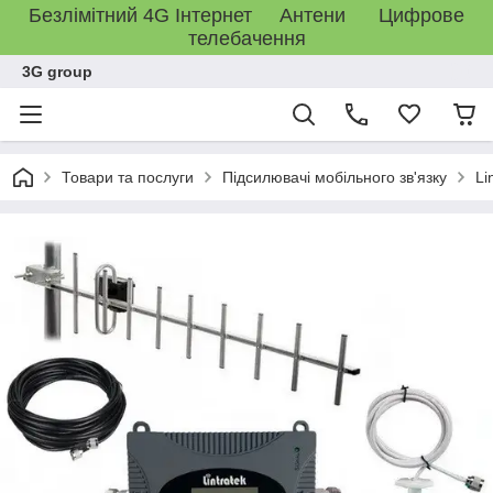
Безлімітний 4G Інтернет Антени Цифрове
телебачення
3G group
Товари та послуги
Підсилювачі мобільного зв'язку
Li