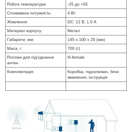
Робочі температури:
-25 до +55
Споживана потужність:
4 Вт
Живлення:
DC: 12 В, 1.0 А
Матеріал корпусу:
Метал
Габарити, мм:
145 x 100 x 20 (мм)
Маса, г:
700 (г)
Роз'єми для під'єднання
N-female
антен:
Комплектація:
Коробка, підсилювач, блок
живлення, інструкція