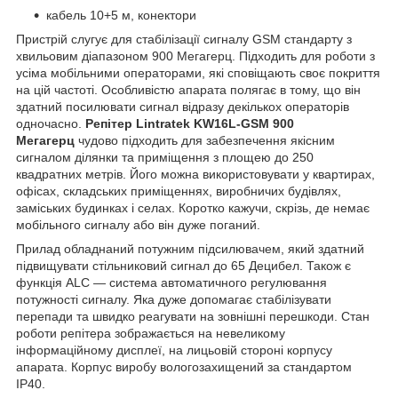
кабель 10+5 м, конектори
Пристрій слугує для стабілізації сигналу GSM стандарту з
хвильовим діапазоном 900 Мегагерц. Підходить для роботи з
усіма мобільними операторами, які сповіщають своє покриття
на цій частоті. Особливістю апарата полягає в тому, що він
здатний посилювати сигнал відразу декількох операторів
одночасно.
Репітер Lintratek KW16L-GSM 900
Мегагерц
чудово підходить для забезпечення якісним
сигналом ділянки та приміщення з площею до 250
квадратних метрів. Його можна використовувати у квартирах,
офісах, складських приміщеннях, виробничих будівлях,
заміських будинках і селах. Коротко кажучи, скрізь, де немає
мобільного сигналу або він дуже поганий.
Прилад обладнаний потужним підсилювачем, який здатний
підвищувати стільниковий сигнал до 65 Децибел. Також є
функція ALC — система автоматичного регулювання
потужності сигналу. Яка дуже допомагає стабілізувати
перепади та швидко реагувати на зовнішні перешкоди. Стан
роботи репітера зображається на невеликому
інформаційному дисплеї, на лицьовій стороні корпусу
апарата. Корпус виробу вологозахищений за стандартом
IP40.