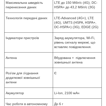
Максимальна швидкість
LTE до 150 Мбіт/с (4G); DC-
перенесення даних
HSPA+ до 43,2 Мбіт/с (3G)
Технологія передачі даних
LTE-Advanced (4G+), LTE
(4G), UMTS (HSPA, HSPA+,
DC-HSPA+) (3G), EDGE (2G)
Індикатори пристроїв
Заряд акумулятора, Wi-Fi,
рівень сигналу мережі, що
вставляє повідомлення.
Антена
Вбудована + підключення
зовнішньої антена
Роз'єм для з'єднання
Є
додаткової зовнішньої
антени
Акумулятор
Li-Ion, 2100 мАч
Час роботи в автономному
До 6 г