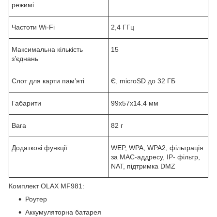
режимі
Частоти Wi-Fi
2,4 ГГц
Максимальна кількість
15
з’єднань
Слот для карти пам’яті
Є, microSD до 32 ГБ
Габарити
99х57х14.4 мм
Вага
82 г
Додаткові функції
WEP, WPA, WPA2, фільтрація
за MAC-аддресу, IP- фільтр,
NAT, підтримка DMZ
Комплект OLAX MF981:
Роутер
Аккумуляторна батарея