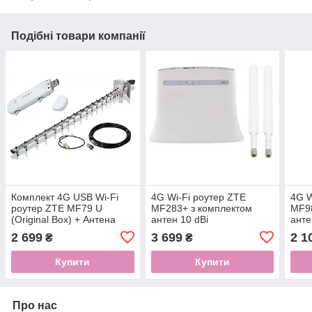
Подібні товари компанії
Комплект 4G USB Wi-Fi
4G Wi-Fi роутер ZTE
4G W
роутер ZTE MF79 U
MF283+ з комплектом
MF98
(Original Box) + Антена
антен 10 dBi
анте
Стріла 20 dBi + 10 м
2 699
3 699
2 1
₴
₴
кабелю з перехідниками
Купити
Купити
Про нас