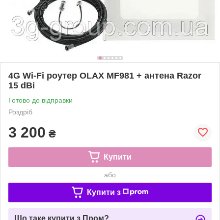
4G Wi-Fi роутер OLAX MF981 + антена Razor
15 dBi
Готово до відправки
Роздріб
3 200
₴
Купити
або
Купити з
Що таке купити з Пром?