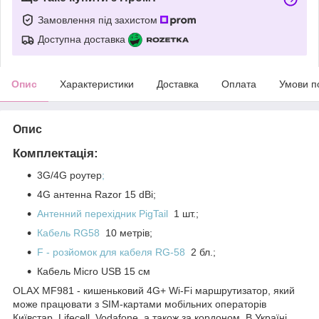
Замовлення під захистом
Доступна доставка
Опис
Характеристики
Доставка
Оплата
Умови п
Опис
Комплектація:
3G/4G роутер
;
4G антенна Razor 15 dBi;
Антенний перехідник PigTail
1 шт.;
Кабель RG58
10 метрів;
F - розйомок для кабеля RG-58
2 бл.;
Кабель Micro USB 15 см
OLAX MF981 - кишеньковий 4G+ Wi-Fi маршрутизатор, який
може працювати з SIM-картами мобільних операторів
Київстар, Lifecell, Vodafone, а також за кордоном. В Україні