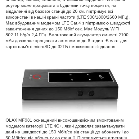
роутер може працювати в будь-якій точці покриття, на
віддаленні від базової станції до 20 км. підтримує всі
використані в нашій країні частоти (LTE 900/1800/2600 МГц).
Має вбудованим модемом LTE Cat.4 з підтримкою швидкості
завантаження даних до 150 Мбіт/ сек. Має Модуль WiFi
802.11 b/g/n 2,4 ГГц. Вмонтований акумулятор ємності 2100
мАч дозволяє працювати автономно до 6 годин. Є слот для
карти пам'яті microSD до 32ГБ і можливості з'єднання.
OLAX MF981 оснащений високошвидкісним вмонтованим
модемом категорії LTE 4G+, який дозволяє завантажувати
дані на швидкості до 150 Мбіт/се від станції до абоненту і до
50 Мбіт/се від абоненту до станції. Підтримується агрегація