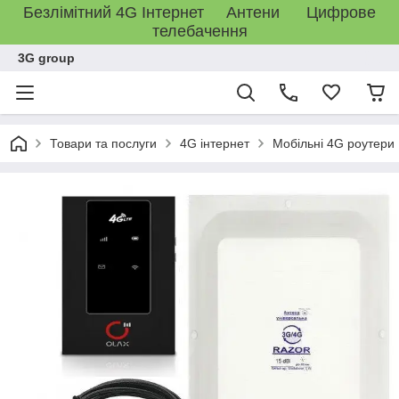
Безлімітний 4G Інтернет Антени Цифрове
телебачення
3G group
Товари та послуги
4G інтернет
Мобільні 4G роутери