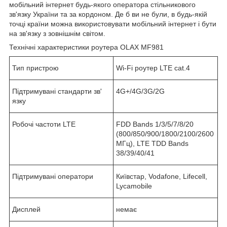
мобільний інтернет будь-якого оператора стільникового
зв'язку України та за кордоном. Де б ви не були, в будь-якій
точці країни можна використовувати мобільний інтернет і бути
на зв'язку з зовнішнім світом.
Технічні характеристики роутера OLAX MF981
Тип пристрою
Wi-Fi роутер LTE cat.4
Підтримувані стандарти зв'
4G+/4G/3G/2G
язку
Робочі частоти LTE
FDD Bands 1/3/5/7/8/20
(800/850/900/1800/2100/2600
МГц), LTE TDD Bands
38/39/40/41
Підтримувані оператори
Київстар, Vodafone, Lifecell,
Lycamobile
Дисплей
немає