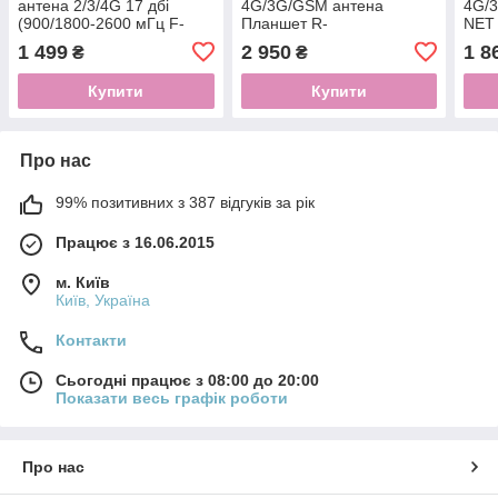
антена 2/3/4G 17 дбі
4G/3G/GSM антена
4G/
(900/1800-2600 мГц F-
Планшет R-
NET 
роз'єм)
NET 900/1800/2600 МГц
+ 10
1 499
2 950
1 8
₴
₴
34 dBi (ts9/crc9, 2*10 м
пер
RG-6)
Купити
Купити
Про нас
99% позитивних з 387 відгуків за рік
Працює з 16.06.2015
м. Київ
Київ, Україна
Контакти
Сьогодні працює з 08:00 до 20:00
Показати весь графік роботи
Про нас