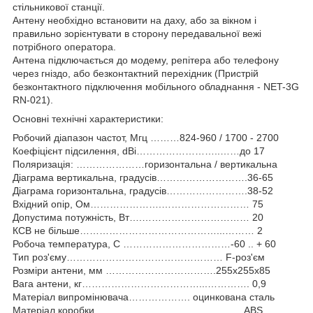
стільникової станції.
Антену необхідно встановити на даху, або за вікном і
правильно зорієнтувати в сторону передавальної вежі
потрібного оператора.
Антена підключається до модему, репітера або телефону
через гніздо, або безконтактний перехідник (Пристрій
безконтактного підключення мобільного обладнання - NET-3G
RN-021).
Основні технічні характеристики:
Робочий діапазон частот, Мгц ………824-960 / 1700 - 2700
Коефіцієнт підсилення, dBi……………………..……до 17
Поляризація: …………………горизонтальна / вертикальна
Діаграма вертикальна, градусів……………………….36-65
Діаграма горизонтальна, градусів…………………….38-52
Вхідний опір, Ом………………….……………………… 75
Допустима потужність, Вт….…………………………… 20
КСВ не більше……………………………………...……… 2
Робоча температура, С ……………………………-60 .. + 60
Тип роз'єму………………………………………… F-роз'єм
Розміри антени, мм …………………………….255х255х85
Вага антени, кг………………………………...…………. 0,9
Матеріал випромінювача………………. оцинкована сталь
Матеріал коробки……………………………………… ABS