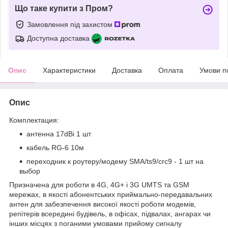
Що таке купити з Пром?
Замовлення під захистом
Доступна доставка
Опис
Характеристики
Доставка
Оплата
Умови п
Опис
Комплектация:
антенна 17dBi 1 шт
кабель RG-6 10м
переходник к роутеру/модему SMA/ts9/crc9 - 1 шт на
выбор
Призначена для роботи в 4G, 4G+ і 3G UMTS та GSM
мережах, в якості абонентських приймально-передавальних
антен для забезпечення високої якості роботи модемів,
репітерів всередині будівель, в офісах, підвалах, ангарах чи
інших місцях з поганими умовами прийому сигналу