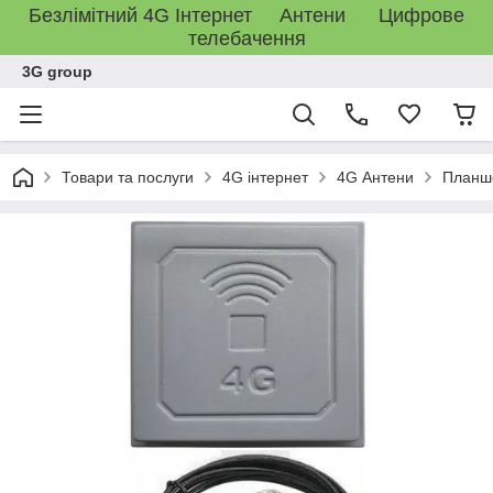
Безлімітний 4G Інтернет Антени Цифрове
телебачення
3G group
Товари та послуги
4G інтернет
4G Антени
Планше