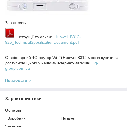
Завантажки
Інструкції та описи:
Huawei_B312-
926_TechnicalSpesificationDocument.pdf
Стаціонарний 4G роутер Wi-Fi Huawei B312 можна купити за
доступною ціною у нашому інтернет-магазині
3g-
group.com.ua
Приховати
Характеристики
Основні
Виробник
Huawei
Загальні