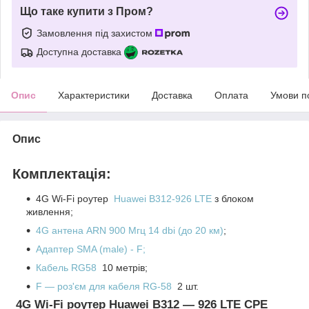
Що таке купити з Пром?
Замовлення під захистом
Доступна доставка
Опис
Характеристики
Доставка
Оплата
Умови п
Опис
Комплектація:
4G Wi-Fi роутер
Huawei B312-926 LTE
з блоком
живлення;
4G антена ARN 900 Мгц 14 dbi (до 20 км)
;
Адаптер
SMA (male) - F
;
Кабель RG58
10 метрів;
F — роз'єм для кабеля RG-58
2 шт.
4G Wi-Fi роутер Huawei B312 — 926 LTE CPE