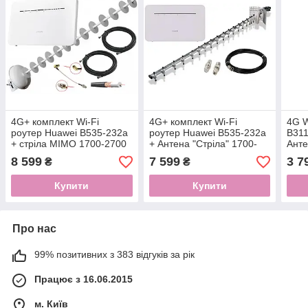
4G+ комплект Wi-Fi
4G+ комплект Wi-Fi
4G W
роутер Huawei B535-232a
роутер Huawei B535-232a
B311
+ стріла MIMO 1700-2700
+ Антена "Стріла" 1700-
Анте
МГЦ 2*20 dBi
2170 МГц 21 dBi
8 599
7 599
3 7
₴
₴
Купити
Купити
Про нас
99% позитивних з 383 відгуків за рік
Працює з 16.06.2015
м. Київ