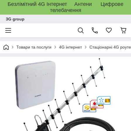
Безлімітний 4G Інтернет Антени Цифрове
телебачення
3G group
Товари та послуги
4G інтернет
Стаціонарні 4G роут