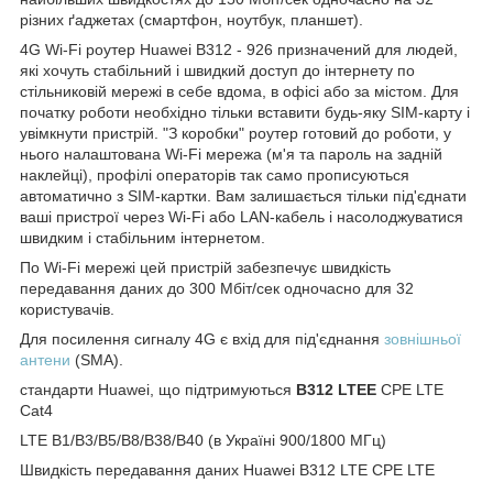
різних ґаджетах (смартфон, ноутбук, планшет).
4G Wi-Fi роутер Huawei B312 - 926
призначений для людей,
які хочуть стабільний і швидкий доступ до інтернету по
стільниковій мережі в себе вдома, в офісі або за містом. Для
початку роботи необхідно тільки вставити будь-яку SIM-карту і
увімкнути пристрій. "З коробки" роутер готовий до роботи, у
нього налаштована Wi-Fi мережа (м'я та пароль на задній
наклейці), профілі операторів так само прописуються
автоматично з SIM-картки. Вам залишається тільки під'єднати
ваші пристрої через Wi-Fi або LAN-кабель і насолоджуватися
швидким і стабільним інтернетом.
По Wi-Fi мережі цей пристрій забезпечує швидкість
передавання даних до 300 Мбіт/сек одночасно для 32
користувачів.
Для посилення сигналу 4G є вхід для під'єднання
зовнішньої
антени
(SMA).
стандарти Huawei, що підтримуються
B312 LTE
E
CPE LTE
Cat4
LTE B1/B3/B5/B8/B38/B40 (в Україні 900/1800 МГц)
Швидкість передавання даних Huawei B312 LTE CPE LTE