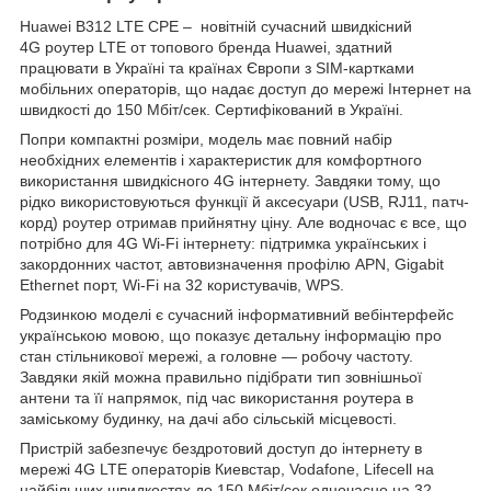
Huawei B312 LTE CPE – новітній сучасний швидкісний
4G роутер LTE от топового бренда Huawei, здатний
працювати в Україні та країнах Європи з SIM-картками
мобільних операторів, що надає доступ до мережі Інтернет на
швидкості до 150 Мбіт/сек. Сертифікований в Україні.
Попри компактні розміри, модель має повний набір
необхідних елементів і характеристик для комфортного
використання швидкісного 4G інтернету. Завдяки тому, що
рідко використовуються функції й аксесуари (USB, RJ11, патч-
корд) роутер отримав прийнятну ціну. Але водночас є все, що
потрібно для 4G Wi-Fi інтернету: підтримка українських і
закордонних частот, автовизначення профілю APN, Gigabit
Ethernet порт, Wi-Fi на 32 користувачів, WPS.
Родзинкою моделі є сучасний інформативний вебінтерфейс
українською мовою, що показує детальну інформацію про
стан стільникової мережі, а головне — робочу частоту.
Завдяки якій можна правильно підібрати тип зовнішньої
антени та її напрямок, під час використання роутера в
заміському будинку, на дачі або сільській місцевості.
Пристрій забезпечує бездротовий доступ до інтернету в
мережі 4G LTE операторів Киевстар, Vodafone, Lifecell на
найбільших швидкостях до 150 Мбіт/сек одночасно на 32