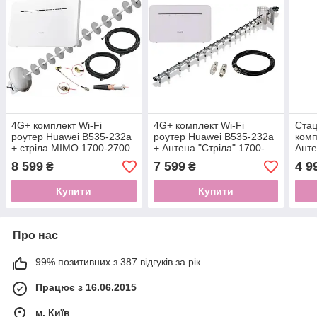
4G+ комплект Wi-Fi
4G+ комплект Wi-Fi
Стац
роутер Huawei B535-232a
роутер Huawei B535-232a
ком
+ стріла MIMO 1700-2700
+ Антена "Стріла" 1700-
Анте
МГЦ 2*20 dBi
2170 МГц 21 dBi
2170
8 599
7 599
4 9
₴
₴
Купити
Купити
Про нас
99% позитивних з 387 відгуків за рік
Працює з 16.06.2015
м. Київ