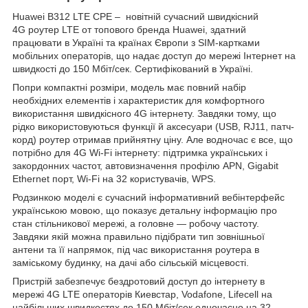
Huawei B312 LTE CPE – новітній сучасний швидкісний
4G роутер LTE от топового бренда Huawei, здатний
працювати в Україні та країнах Європи з SIM-картками
мобільних операторів, що надає доступ до мережі Інтернет на
швидкості до 150 Мбіт/сек. Сертифікований в Україні.
Попри компактні розміри, модель має повний набір
необхідних елементів і характеристик для комфортного
використання швидкісного 4G інтернету. Завдяки тому, що
рідко використовуються функції й аксесуари (USB, RJ11, патч-
корд) роутер отримав прийнятну ціну. Але водночас є все, що
потрібно для 4G Wi-Fi інтернету: підтримка українських і
закордонних частот, автовизначення профілю APN, Gigabit
Ethernet порт, Wi-Fi на 32 користувачів, WPS.
Родзинкою моделі є сучасний інформативний вебінтерфейс
українською мовою, що показує детальну інформацію про
стан стільникової мережі, а головне — робочу частоту.
Завдяки якій можна правильно підібрати тип зовнішньої
антени та її напрямок, під час використання роутера в
заміському будинку, на дачі або сільській місцевості.
Пристрій забезпечує бездротовий доступ до інтернету в
мережі 4G LTE операторів Киевстар, Vodafone, Lifecell на
найбільших швидкостях до 150 Мбіт/сек одночасно на 32