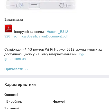
Завантажки
Інструкції та описи:
Huawei_B312-
926_TechnicalSpesificationDocument.pdf
Стаціонарний 4G роутер Wi-Fi Huawei B312 можна купити за
доступною ціною у нашому інтернет-магазині
3g-
group.com.ua
Приховати
Характеристики
Основні
Виробник
Huawei
Загальні