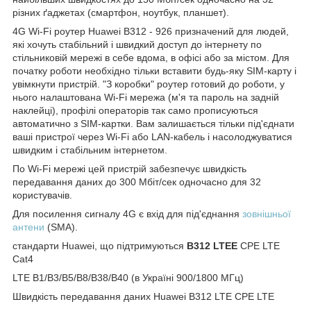
різних ґаджетах (смартфон, ноутбук, планшет).
4G Wi-Fi роутер Huawei B312 - 926
призначений для людей,
які хочуть стабільний і швидкий доступ до інтернету по
стільниковій мережі в себе вдома, в офісі або за містом. Для
початку роботи необхідно тільки вставити будь-яку SIM-карту і
увімкнути пристрій. "З коробки" роутер готовий до роботи, у
нього налаштована Wi-Fi мережа (м'я та пароль на задній
наклейці), профілі операторів так само прописуються
автоматично з SIM-картки. Вам залишається тільки під'єднати
ваші пристрої через Wi-Fi або LAN-кабель і насолоджуватися
швидким і стабільним інтернетом.
По Wi-Fi мережі цей пристрій забезпечує швидкість
передавання даних до 300 Мбіт/сек одночасно для 32
користувачів.
Для посилення сигналу 4G є вхід для під'єднання
зовнішньої
антени
(SMA).
стандарти Huawei, що підтримуються
B312 LTE
E
CPE LTE
Cat4
LTE B1/B3/B5/B8/B38/B40 (в Україні 900/1800 МГц)
Швидкість передавання даних Huawei B312 LTE CPE LTE