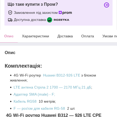
Що таке купити з Пром?
Замовлення під захистом
Доступна доставка
Опис
Характеристики
Доставка
Оплата
Умови п
Опис
Комплектація:
4G Wi-Fi роутер
Huawei B312-926 LTE
з блоком
живлення;
LTE антена Стріла 2 1700 — 2170 МГц 21 дБ
;
Адаптер
SMA (male) - F
;
Кабель RG58
10 метрів;
F — роз'єм для кабеля RG-58
2 шт.
4G Wi-Fi роутер Huawei B312 — 926 LTE CPE