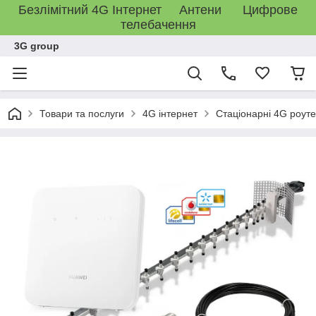
Безлімітний 4G Інтернет Антени Цифрове
телебачення
3G group
Товари та послуги
4G інтернет
Стаціонарні 4G роут