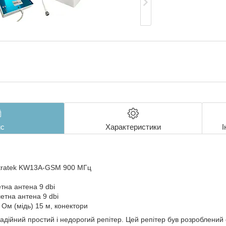
с
Характеристики
І
ntratek KW13A-GSM 900 МГц
тна антена 9 dbi
етна антена 9 dbi
 Ом (мідь) 15 м, конектори
адійний простий і недорогий репітер. Цей репітер був розроблений 