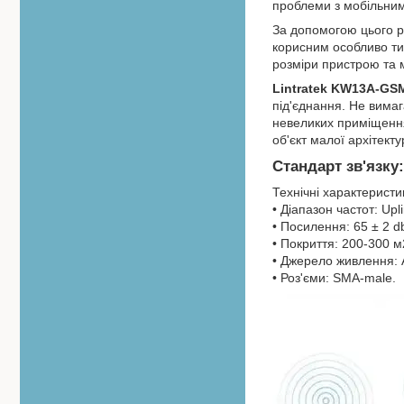
проблеми з мобільним
За допомогою цього ре
корисним особливо тим
розміри пристрою та 
Lintratek KW13A-GS
під'єднання. Не вима
невеликих приміщення
об'єкт малої архітект
Стандарт зв'язку
Технічні характеристи
• Діапазон частот: Up
• Посилення: 65 ± 2 db
• Покриття: 200-300 м
• Джерело живлення: A
• Роз'єми: SMA-male.