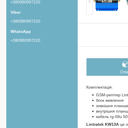
+380980997220
+380980997220
+380980997220
Опи
Комплектація:
GSM-репітер Li
блок живлення
зовнішня планше
внутрішня планш
кабель rg-58u 50
Lintratek KW13A
це н