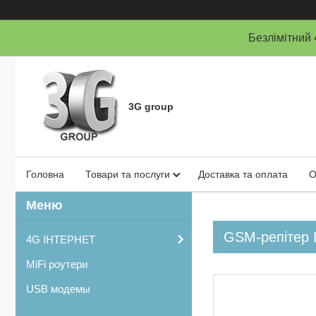
Безлімітни
3G group
Головна
Товари та послуги
Доставка та оплата
О
GSM-репітер 
4G ІНТЕРНЕТ
MiFi роутери
USB модемы