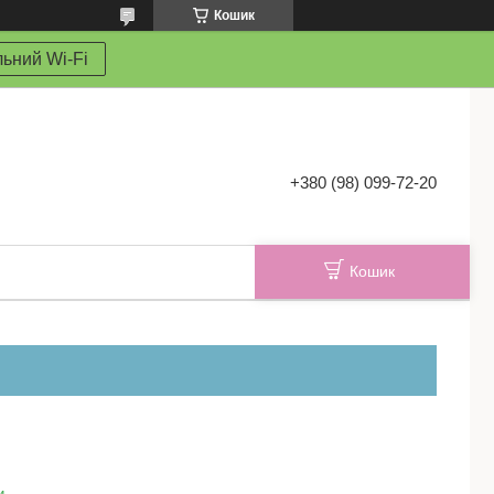
Кошик
ьний Wi-Fi
+380 (98) 099-72-20
Кошик
и