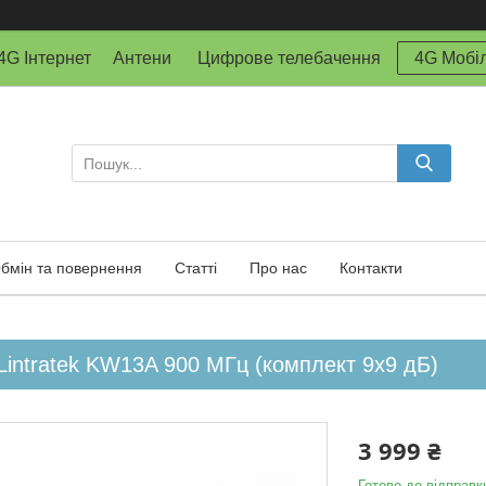
й 4G Інтернет Антени Цифрове телебачення
4G Мобіл
бмін та повернення
Статті
Про нас
Контакти
Lintratek KW13A 900 МГц (комплект 9x9 дБ)
3 999 ₴
Готово до відправк