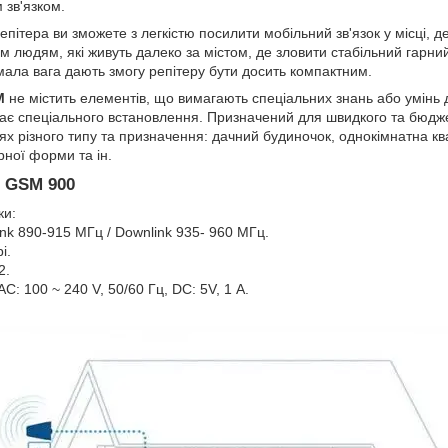
 зв'язком.
пітера ви зможете з легкістю посилити мобільний зв'язок у місці, д
 людям, які живуть далеко за містом, де зловити стабільний гарни
мала вага дають змогу репітеру бути досить компактним.
M
не містить елементів, що вимагають спеціальних знань або умінь 
гає спеціального встановлення. Призначений для швидкого та бюдже
х різного типу та призначення: дачний будиночок, однокімнатна ква
урної форми та ін.
: GSM 900
ки:
link 890-915 МГц / Downlink 935- 960 МГц.
i.
2.
C: 100 ~ 240 V, 50/60 Гц, DC: 5V, 1 А.