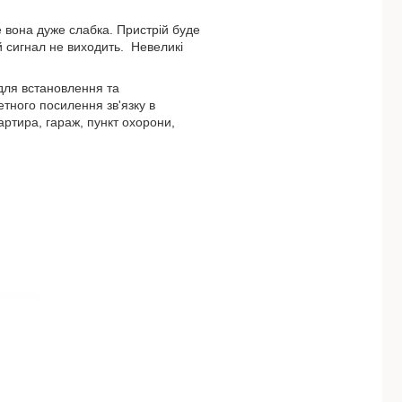
е вона дуже слабка. Пристрій буде
й сигнал не виходить. Невеликі
для встановлення та
тного посилення зв'язку в
ртира, гараж, пункт охорони,