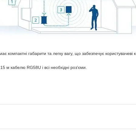
ає компактні габарити та легку вагу, що забезпечує користувачеві
15 м кабелю RG58U і всі необхідні роз'єми.