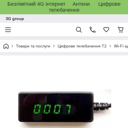
Безлімітний 4G Інтернет Антени Цифрове
телебачення
3G group
Товари та послуги
Цифрове телебачення T2
Wi-Fi а