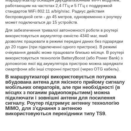
Маршрутизатор оснащен двухдиапазонным Wi-Fi модулем,
работающим на частотах 2,4 ГГц и 5 ГГц с поддержкой
стандартов WiFi 802.11 a/b/g/n/ac. Радиус действия
беспроводной сети - до 45 метров, одновременно к роутеру
может подключаться до 15 устройств.
Для забезпечення тривалої автономності роботи в роутері
використовується акумулятор ємністю 4340 маг, який
дозволяє працювати в режимі передачі даних без підзарядки
до 20 годин (при підключенні одного пристрою). В режимі
очікування девайс може працювати близько місяця. В роутері
використовується технологія BatteryBoost (або Power Bank) з
допомогою якої від акумулятора пристрою можна заряджати
смартфони або інші сторонні пристрої (через OTG кабель).
В маршрутизаторі використовується потужна
вбудована антена для якісного прийому сигналу
мобільних операторів, але при необхідності (в
місцях з поганим радиопокрытием) можна
підключати і зовнішні антени для посилення
сигналу. Роутер підтримує антенну технологію
MIMO, для з'єднання з антеною
використовуються перехідники типу TS9.