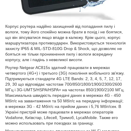
Корпус роутера надійно захищений від попадання пилу і
вологи, тому його спокійно можна брати в похід і не боятися,
що він зіпсуватися якщо впаде в калюжу. Крім цього, корпус
маршрутизатора противоударен. Використовується технологія
захисту IP65 & MIL-STD-810G Drop & Shock, що дозволяє не
бояться не тільки проникнення пилу і вологи всередину
корпусу, але і падінь з невеликої висоти.
Роутер Netgear AC815s здатний працювати в мережах
четвертого (4G+) і третього (3G) покоління мобільного зв'язку.
Підтримуються стандарти 4G LTE Bands: 2, 3, 4, 5, 7, 12, 17,
29, 30 що відповідає частотам 700/850/1800/1900/2300/2600
МГц і 3G-UMTS/HSPA/HSPA+ на частотах 850/1900/2100 МГц.
Максимальна швидкість передачі даних в мережах 4G - 450
Мбіт/с на завантаження та 50 Мбіт/с на передачу інформації;
в мережах 3G - 42 Мбіт/с на прийом даних і 5,76 Мбіт/сек. В
Україні пристрій може працювати в мережах операторів
Vodafone, Київстар, Lifecell, Тримоб, LycaMobile. Также его
можно использовать при поездках за границу.