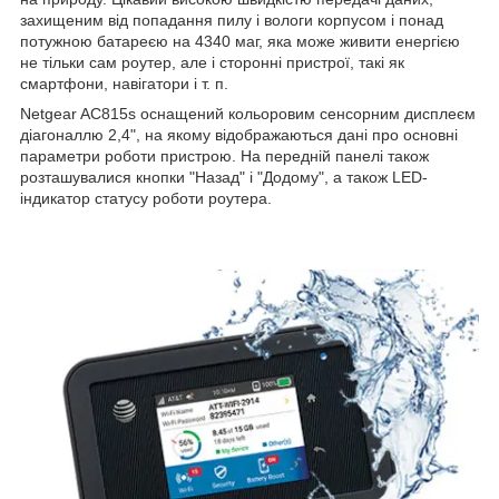
захищеним від попадання пилу і вологи корпусом і понад
потужною батареєю на 4340 маг, яка може живити енергією
не тільки сам роутер, але і сторонні пристрої, такі як
смартфони, навігатори і т. п.
Netgear AC815s оснащений кольоровим сенсорним дисплеєм
діагоналлю 2,4", на якому відображаються дані про основні
параметри роботи пристрою. На передній панелі також
розташувалися кнопки "Назад" і "Додому", а також LED-
індикатор статусу роботи роутера.