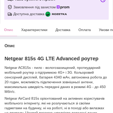
Замовлення під захистом
Доступна доставка
Опис
Характеристики
Доставка
Оплата
Умови п
Опис
Netgear 815s
4G LTE Advanced роутер
Netgear AC815s - пило - вологозахищений, протиударний
мобільний роутер з підтримкою 4G+ і 3G. Кольоровий
сенсорний дисплей, батарея 4340 мАч, автономна робота до
20 годин, можливість підключення зовнішньої антени,
максимальна швидкість передачі даних в режимі 4G - до 450
Мбіт/с.
Netgear AirCard 815s орієнтований на активних користувачів
мобільного інтернету, які не розлучаються зі своїми
гаджетами на будинку, ні на роботі, ні в поході або вилазках
на природу. Цікавий високою швидкістю передачі даних,