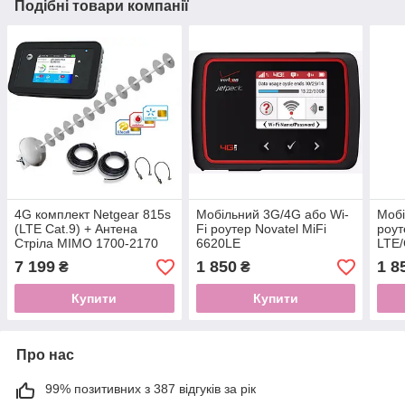
Подібні товари компанії
4G комплект Netgear 815s
Мобільний 3G/4G або Wi-
Мобі
(LTE Cat.9) + Антена
Fi роутер Novatel MiFi
роут
Стріла MIMO 1700-2170
6620LE
LTE
МHz 2х20dB
LTE/GSM/UMTS/HSPA/HSPA+DC
7 199
1 850
1 8
₴
₴
Купити
Купити
Про нас
99% позитивних з 387 відгуків за рік