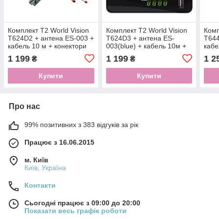
Комплект Т2 World Vision
Комплект Т2 World Vision
Комп
T624D2 + антена ES-003 +
T624D3 + антена ES-
T644
кабель 10 м + конектори
003(blue) + кабель 10м +
кабе
конектори
1 199
1 199
1 2
₴
₴
Купити
Купити
Про нас
99% позитивних з 383 відгуків за рік
Працює з 16.06.2015
м. Київ
Київ, Україна
Контакти
Сьогодні працює з 09:00 до 20:00
Показати весь графік роботи