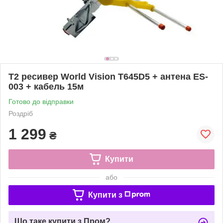
Т2 ресивер World Vision T645D5 + антена ES-
003 + кабель 15м
Готово до відправки
Роздріб
1 299
₴
Купити
або
Купити з
Що таке купити з Пром?