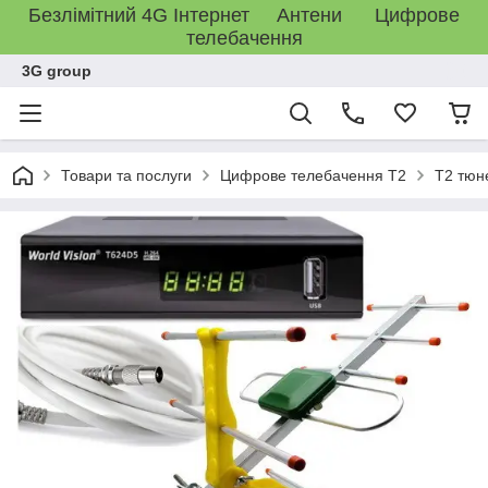
Безлімітний 4G Інтернет Антени Цифрове
телебачення
3G group
Товари та послуги
Цифрове телебачення T2
T2 тюн