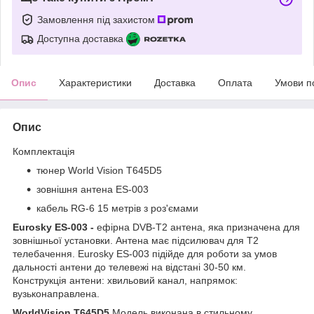
Замовлення під захистом
Доступна доставка
Опис
Характеристики
Доставка
Оплата
Умови п
Опис
Комплектація
тюнер World Vision T645D5
зовнішня антена ES-003
кабель RG-6 15 метрів з роз'ємами
Eurosky ES-003 -
ефірна DVB-T2 антена, яка призначена для
зовнішньої установки. Антена має підсилювач для Т2
телебачення. Eurosky ES-003 підійде для роботи за умов
дальності антени до телевежі на відстані 30-50 км.
Конструкція антени: хвильовий канал, напрямок:
вузьконаправлена.
WorldVision T645D5
Модель виконана в стильному