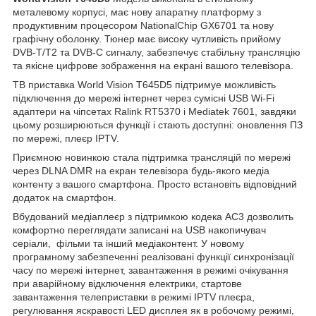
металевому корпусі, має нову апаратну платформу з
продуктивним процесором NationalChip GX6701 та нову
графічну оболонку. Тюнер має високу чутливість прийому
DVB-T/T2 та DVB-C сигналу, забезпечує стабільну трансляцію
та якісне цифрове зображення на екрані вашого телевізора.
ТВ приставка World Vision T645D5 підтримуе можливість
підключення до мережі інтернет через сумісні USB Wi-Fi
адаптери на чіпсетах Ralink RT5370 і Mediatek 7601, завдяки
цьому розширюються функції і стають доступні: оновлення ПЗ
по мережі, плеєр IPTV.
Приємною новинкою стала підтримка трансляцій по мережі
через DLNA DMR на екран телевізора будь-якого медіа
контенту з вашого смартфона. Просто встановіть відповідний
додаток на смартфон.
Вбудований медіаплеєр з підтримкою кодека AC3 дозволить
комфортно переглядати записані на USB накопичувач
серіали, фільми та інший медіаконтент. У новому
програмному забезпеченні реалізовані функції синхронізації
часу по мережі інтернет, завантаження в режимі очікування
при аварійному відключення електрики, стартове
завантаження телеприставки в режимі IPTV плеєра,
регулювання яскравості LED дисплея як в робочому режимі,