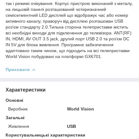
так і режимі очікування. Корпус пристрою виконаний з металу,
на лицьовій панелі розташований чотиризначний
семісегментний LED дисплей що відображує час або номер
активного каналу, праворуч від дисплею розташован USB
роз'єм стандарту 2.0.Тильна сторона телеприставки містить
всі необхідні виходи для підключення до телевізора: ANT(RF)
IN, HDMI, AV OUT 3.5 jack, другий порт USB 2.0 та роз'єм DC
IN 5V для блока живлення. Програмне забезпечення
адаптовано таким чином, що підходить на всі телеприставки
World Vision побудовані на платформі GX6701.
Приховати
Характеристики
Основні
Виробник
World Vision
Загальні
Живлення
USB
Користувальницькі характеристики