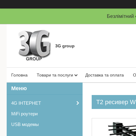
Безлімітни
3G group
Головна
Товари та послуги
Доставка та оплата
О
Т2 ресивер Wo
4G ІНТЕРНЕТ
MiFi роутери
USB модемы