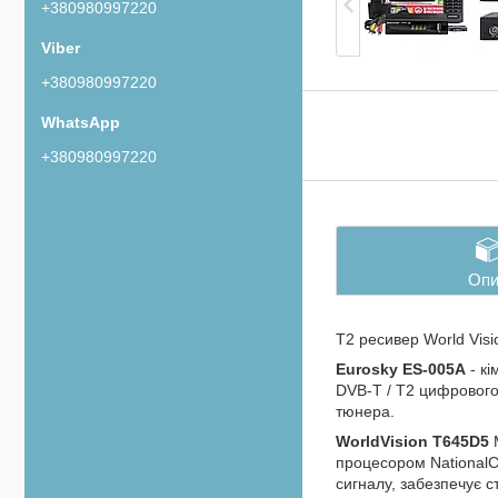
+380980997220
+380980997220
+380980997220
Опи
Т2 ресивер World Vis
Eurosky ES-005A
- кі
DVB-T / T2 цифрового
тюнера.
WorldVision T645D5
М
процесором NationalC
сигналу, забезпечує с