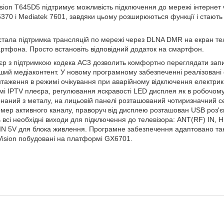
sion T645D5 підтримує можливість підключення до мережі інтернет 
5370 і Mediatek 7601, завдяки цьому розширюються функції і стають
ала підтримка трансляцій по мережі через DLNA DMR на екран тел
артфона. Просто встановіть відповідний додаток на смартфон.
р з підтримкою кодека AC3 дозволить комфортно переглядати зап
ший медіаконтент. У новому програмному забезпеченні реалізовані ф
антаження в режимі очікування при аварійному відключення електри
і IPTV плеєра, регулювання яскравості LED дисплея як в робочому 
наний з металу, на лицьовій панелі розташований чотиризначний 
омер активного каналу, праворуч від дисплею розташован USB роз'є
 всі необхідні виходи для підключення до телевізора: ANT(RF) IN, H
 IN 5V для блока живлення. Програмне забезпечення адаптовано так
Vision побудовані на платформі GX6701.