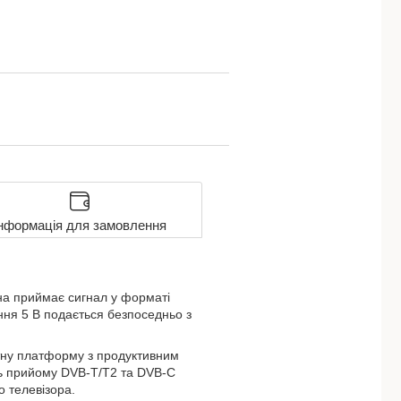
нформація для замовлення
на приймає сигнал у форматі
ння 5 В подається безпоседньо з
тну платформу з продуктивним
ть прийому DVB-T/T2 та DVB-C
о телевізора.