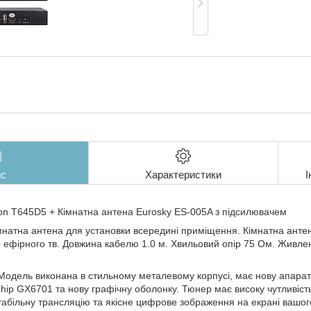
с
Характеристики
І
ion T645D5 + Кімнатна антена Eurosky ES-005A з підсилювачем
мнатна антена для установки всередині приміщення. Кімнатна анте
 ефірного тв. Довжина кабелю 1.0 м. Хвильовий опір 75 Ом. Живле
одель виконана в стильному металевому корпусі, має нову апара
hip GX6701 та нову графічну оболонку. Тюнер має високу чутливіс
табільну трансляцію та якісне цифрове зображення на екрані вашог