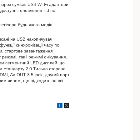
через сумісні USB Wi-Fi адаптери
 доступні: оновлення ПЗ по
евізора будь-якого медіа
исані на USB накопичувач
ункції синхронізації часу по
ки, стартове завантаження
режимі, так і режимі очікування.
семісегментний LED дисплей що
м стандарту 2.0.Тильна сторона
DMI, AV OUT 3.5 jack, другий порт
им чином, що підходить на всі