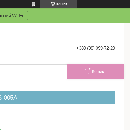
Кошик
ьний Wi-Fi
+380 (98) 099-72-20
Кошик
S-005A
и