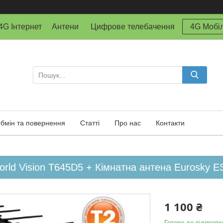
й 4G Інтернет Антени Цифрове телебачення
4G Мобіл
бмін та повернення
Статті
Про нас
Контакти
rld Vision T645D5 + Кімнатна антена Eurosky E
1 100 ₴
Готово до відправк