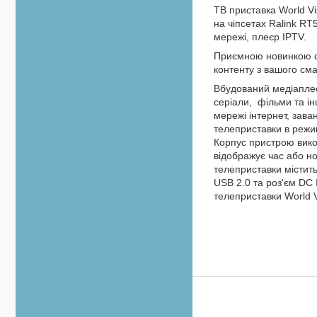
ТВ приставка World Vi
на чіпсетах Ralink RT
мережі, плеєр IPTV.
Приємною новинкою ст
контенту з вашого см
Вбудований медіаплеє
серіали, фільми та ін
мережі інтернет, зав
телеприставки в режим
Корпус пристрою вико
відображує час або н
телеприставки містить
USB 2.0 та роз'єм DC
телеприставки World 