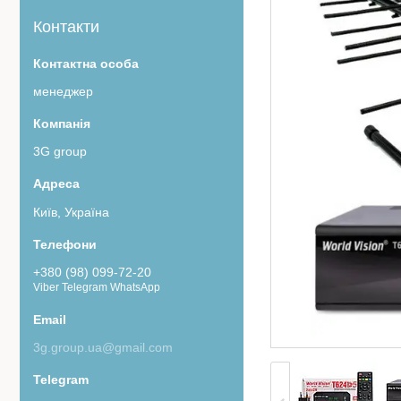
Контакти
менеджер
3G group
Київ, Україна
+380 (98) 099-72-20
Viber Telegram WhatsApp
3g.group.ua@gmail.com