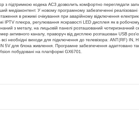
р з підтримкою кодека AC3 дозволить комфортно переглядати зап
ший медіаконтент. У новому програмному забезпеченні реалізовані ф
антаження в режимі очікування при аварійному відключення електри
і IPTV плеєра, регулювання яскравості LED дисплея як в робочому 
наний з металу, на лицьовій панелі розташований чотиризначний 
омер активного каналу, праворуч від дисплею розташован USB роз'є
 всі необхідні виходи для підключення до телевізора: ANT(RF) IN, H
 IN 5V для блока живлення. Програмне забезпечення адаптовано так
Vision побудовані на платформі GX6701.