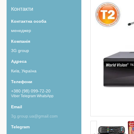
Контакти
менеджер
3G group
Київ, Україна
+380 (98) 099-72-20
Viber Telegram WhatsApp
3g.group.ua@gmail.com