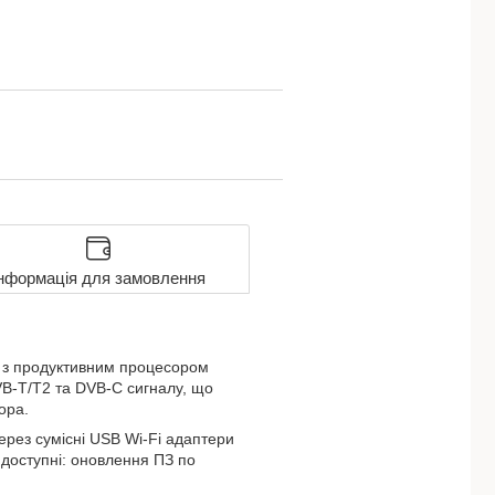
нформація для замовлення
 з продуктивним процесором
VB-T/T2 та DVB-C сигналу, що
ора.
ерез сумісні USB Wi-Fi адаптери
 доступні: оновлення ПЗ по