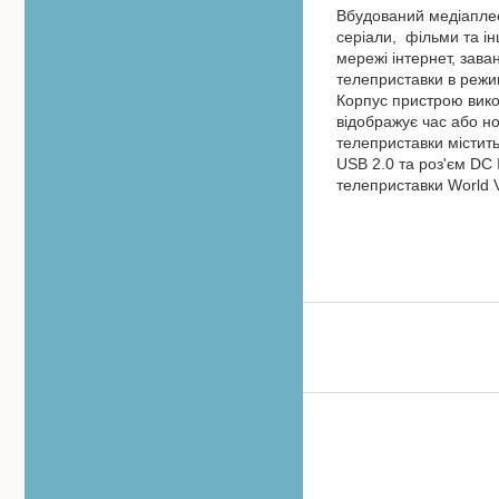
Вбудований медіаплеє
серіали, фільми та ін
мережі інтернет, зав
телеприставки в режим
Корпус пристрою вико
відображує час або н
телеприставки містить
USB 2.0 та роз'єм DC
телеприставки World 