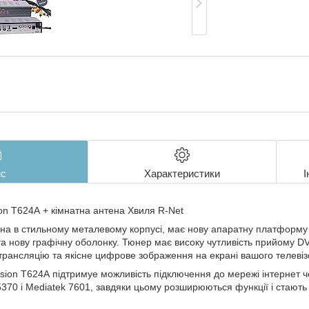
с
Характеристики
І
ion T624A + кімнатна антена Хвиля R-Net
на в стильному металевому корпусі, має нову апаратну платформу
та нову графічну оболонку. Тюнер має високу чутливість прийому D
 трансляцію та якісне цифрове зображення на екрані вашого телевіз
sion T624A підтримуе можливість підключення до мережі інтернет ч
5370 і Mediatek 7601, завдяки цьому розширюються функції і стають