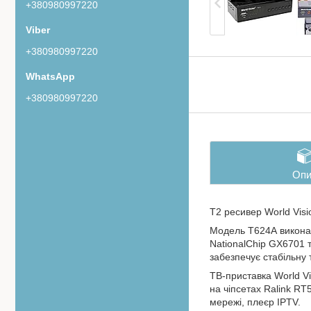
+380980997220
+380980997220
+380980997220
Опи
Т2 ресивер World Vis
Модель T624A викона
NationalChip GX6701 
забезпечує стабільну
ТВ-приставка World Vi
на чіпсетах Ralink RT
мережі, плеєр IPTV.