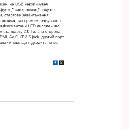
исані на USB накопичувач
ункції синхронізації часу по
ки, стартове завантаження
режимі, так і режимі очікування.
семісегментний LED дисплей що
м стандарту 2.0.Тильна сторона
DMI, AV OUT 3.5 jack, другий порт
им чином, що підходить на всі