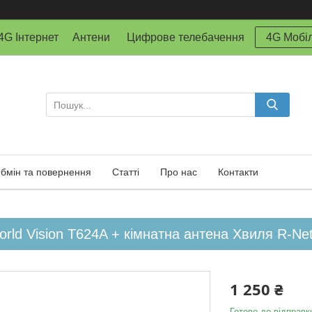
й 4G Інтернет Антени Цифрове телебачення
4G Мобіл
бмін та повернення
Статті
Про нас
Контакти
rld Vision T624A + кімнатна антена Хвиля R-Ne
1 250 ₴
Готово до відправк