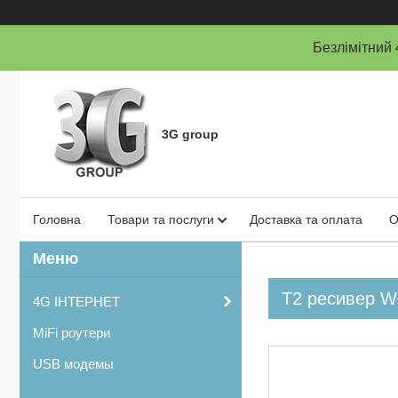
Безлімітни
3G group
Головна
Товари та послуги
Доставка та оплата
О
Т2 ресивер Wo
4G ІНТЕРНЕТ
MiFi роутери
USB модемы