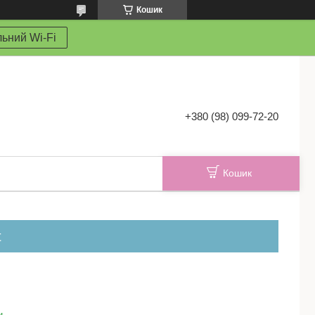
Кошик
ьний Wi-Fi
+380 (98) 099-72-20
Кошик
t
и