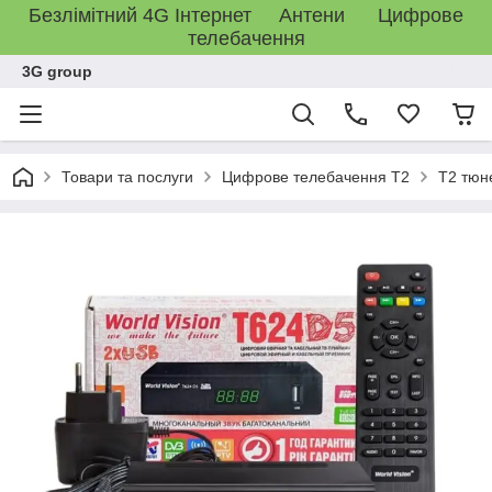
Безлімітний 4G Інтернет Антени Цифрове
телебачення
3G group
Товари та послуги
Цифрове телебачення T2
T2 тюн