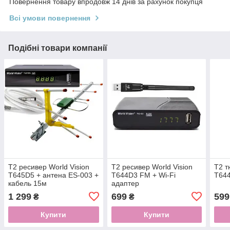
Повернення товару впродовж 14 днів за рахунок покупця
Всі умови повернення
Подібні товари компанії
Т2 ресивер World Vision
Т2 ресивер World Vision
Т2 т
T645D5 + антена ES-003 +
T644D3 FM + Wi-Fi
T64
кабель 15м
адаптер
1 299
699
599
₴
₴
Купити
Купити