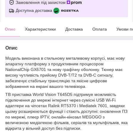
Замовлення під захистом
Доступна доставка
Опис
Характеристики
Доставка
Оплата
Умови п
Опис
Модель виконана в стильному металевому корпусі, має нову
апаратну платформу з продуктивним процесором
NationalChip GX6701 та нову графічну оболонку. Тюнер має
високу чутливість прийому DVB-T/T2 та DVB-C сигналу,
забезпечує стабільну трансляцію та якісне цифрове
зображення на екрані вашого телевізора.
ТВ приставка World Vision T645D5 підтримуе можливість
підключення до мережі інтернет через сумісні USB Wi-Fi
адаптери на чіпсетах Ralink RT5370 і Mediatek 7601, завдяки
цьому розширюються функції і стають доступні: оновлення ПЗ
по мережі, плеєр IPTV, онлайн-кінозал MEGOGO з
величезною медіатекою фільмів, серіалів та мультфільмів, яка
відкрита у вільний доступ без підписки.