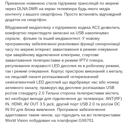
Приємною новинкою стала підтримка трансляцій по мережі
через DLNA DMR на екран телевізора будь-якого медіа
контенту з вашого смартфона. Просто встановіть відповідний
додаток на смартфон.
Вбудований медіаплеєр з підтримкою кодека AC3 дозволить
комфортно переглядати записані на USB накопичувач
серіали, фільми та інший медіаконтент. У новому
програмному забезпеченні реалізовані функції синхронізації
часу по мережі інтернет, завантаження в режимі очікування
при аварійному відключення електрики, стартове
завантаження телеприставки в режимі IPTV плеєра,
регулювання яскравості LED дисплея як в робочому режимі,
так і режимі очікування. Корпус пристрою виконаний з металу,
на лицьовій панелі розташований чотиризначний
семісегментний LED дисплей що відображує час або номер
активного каналу, праворуч від дисплею розташован USB
роз'єм стандарту 2.0.Тильна сторона телеприставки містить
всі необхідні виходи для підключення до телевізора: ANT(RF)
IN, HDMI, AV OUT 3.5 jack, другий порт USB 2.0 та роз'єм DC
IN 5V для блока живлення. Програмне забезпечення
адаптовано таким чином, що підходить на всі телеприставки
World Vision побудовані на платформі GX6701.