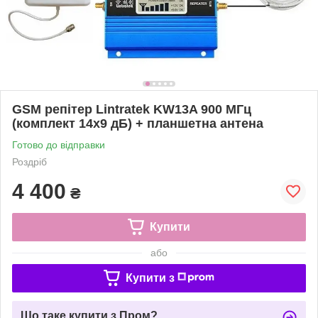
GSM репітер Lintratek KW13A 900 МГц
(комплект 14x9 дБ) + планшетна антена
Готово до відправки
Роздріб
4 400
₴
Купити
або
Купити з
Що таке купити з Пром?