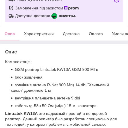
Замовлення під захистом
Доступна доставка
Опис
Характеристики
Доставка
Оплата
Умови п
Опис
Комплектація:
GSM репітер Lintratek KW13A-GSM 900 МГц
блок живлення
зовнішня антена R-Net 900 Мгц 14 dbi "Хвильовий
канал" довжиною 1 м
внутрішня планшетна антена 9 dbi
кабель rg-58u 50 Ом (мідь) 15 м, конектори
Lintratek KW13A
это надежный простой и не дорогой
репитер. Данный репитер был разработан специально для
тех людей, у которых проблемы с мобильной связью.