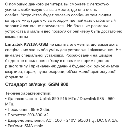
С помощью данного репитера вы сможете с легкостью
усилить мобильную связь в месте, где она очень
слабая. Устройство будет полезно особенно тем людям
которые живут далеко за городом где поймать стабильный
хороший сигнал не получается. Не большие размеры
устройства и малый вес позволяют репитеру быть достаточно
компактным.
Lintratek KW13A-GSM
не містить елементів, що вимагають
спеціальних знань або умінь для установки і підключення. Не
вимагає спеціальної установки. Розрахований на швидке і
бюджетне посилення зв'язку в невеликих приміщеннях
різного типу і призначення: дачний будиночок, однокімнатна
квартира, гараж, пункт охорони, об'єкт малої архітектурної
форми та ін.
Стандарт зв'язку: GSM 900
Технічні характеристики:
• Діапазон частот: Uplink 890-915 МГц / Downlink 935 - 960
МГц.
• Посилення: 65 ± 2 dbi.
• Покриття: 200-300 м2.
• Джерело живлення: AC : 100 ~ 240V, 50/60 Гц , DC: 5V, 1А.
• Роз'єми: SMA-male.