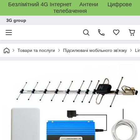
Безлімітний 4G Інтернет Антени Цифрове
телебачення
3G group
Товари та послуги
Підсилювачі мобільного зв'язку
Li