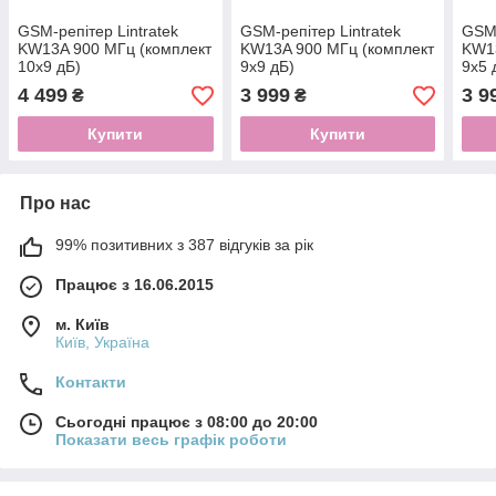
GSM-репітер Lintratek
GSM-репітер Lintratek
GSM-
KW13A 900 МГц (комплект
KW13A 900 МГц (комплект
KW13
10x9 дБ)
9x9 дБ)
9x5 
4 499
3 999
3 9
₴
₴
Купити
Купити
Про нас
99% позитивних з 387 відгуків за рік
Працює з 16.06.2015
м. Київ
Київ, Україна
Контакти
Сьогодні працює з 08:00 до 20:00
Показати весь графік роботи