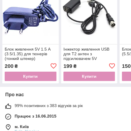
Блок живлення 5V 1.5 А
Інжектор живлення USB
Блок
(3.5/1.35) для тюнерів
для Т2 антен з
(5.5/
(тонкий штекер)
підсилювачем 5V
200
199
150
₴
₴
Купити
Купити
Про нас
99% позитивних з 383 відгуків за рік
Працює з 16.06.2015
м. Київ