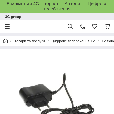
Безлімітний 4G Інтернет Антени Цифрове
телебачення
3G group
Товари та послуги
Цифрове телебачення T2
T2 тюн