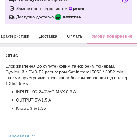
Замовлення під захистом
Доступна доставка
арактеристики
Доставка
Оплата
Умови повернення
Опис
Блок живлення до супутниковим та ефірним тюнерам.
Сумісний з DVB-T2 ресивером Sat-integral 5052 / 5052 mini і
іншими пристроями з зовнішнім блоком живлення під штекер
1.35/3.5 мм.
INPUT 100-240VAC MAX 0,3 A
OUTPUT 5V-1.5 A
Клема 3.5/1.35
Приховати