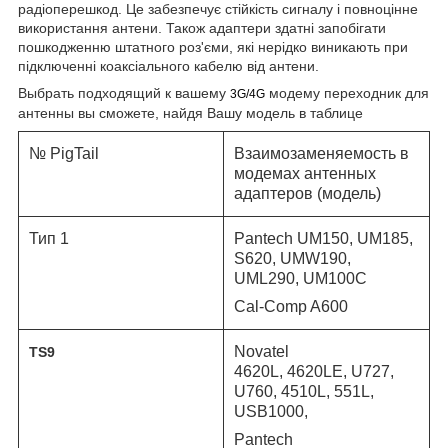
радіоперешкод. Це забезпечує стійкість сигналу і повноцінне
використання антени. Також адаптери здатні запобігати
пошкодженню штатного роз'єми, які нерідко виникають при
підключенні коаксіального кабелю від антени.
Выбрать подходящий к вашему
модему переходник для
3G/4G
антенны вы сможете, найдя Вашу модель в таблице
№ PigTail
Взаимозаменяемость в
модемах антенных
адаптеров (модель)
Тип 1
Pantech UM150, UM185,
S620, UMW190,
UML290, UM100C
Cal-Comp A600
Novatel
TS9
4620L,
4620LE,
U727,
U760, 4510L, 551L,
USB1000,
Pantech