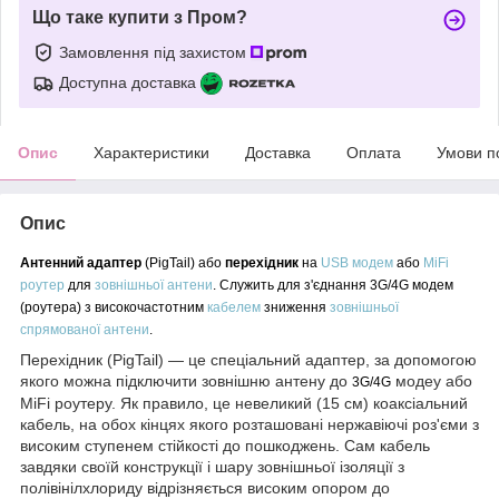
Що таке купити з Пром?
Замовлення під захистом
Доступна доставка
Опис
Характеристики
Доставка
Оплата
Умови п
Опис
Антенний адаптер
(PigTail) або
перехідник
на
USB модем
або
MiFi
роутер
для
зовнішньої антени
. Служить для з'єднання 3G/4G модем
(роутера)
з високочастотним
кабелем
зниження
зовнішньої
спрямованої антени
.
Перехідник (PigTail) — це спеціальний адаптер, за допомогою
якого можна підключити зовнішню антену до
модеу або
3G/4G
MiFi роутеру. Як правило, це невеликий (15 см) коаксіальний
кабель, на обох кінцях якого розташовані нержавіючі роз'єми з
високим ступенем стійкості до пошкоджень. Сам кабель
завдяки своїй конструкції і шару зовнішньої ізоляції з
полівінілхлориду відрізняється високим опором до