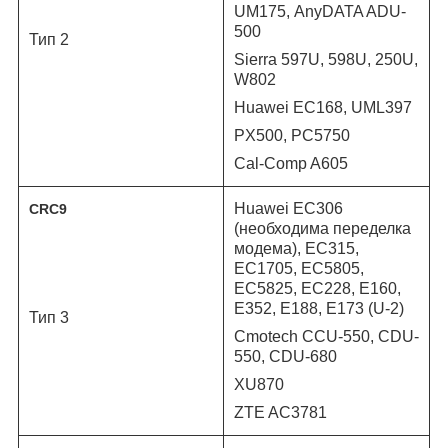
UM175,
AnyDATA ADU-
500
Тип 2
Sierra 597U, 598U, 250U,
W802
Huawei EC168, UML397
PX500, PC5750
Cal-Comp A605
Huawei EC306
CRC9
(необходима переделка
модема), EC315,
EC1705, EC5805,
EC5825, EC228, E160,
E352, E188, E173 (U-2)
Тип 3
Cmotech CCU-550, CDU-
550, CDU-680
XU870
ZTE AC3781