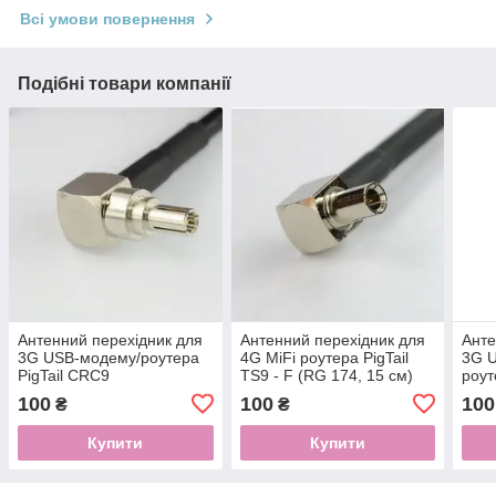
Всі умови повернення
Подібні товари компанії
Антенний перехідник для
Антенний перехідник для
Анте
3G USB-модему/роутера
4G MiFi роутера PigTail
3G U
PigTail CRC9
TS9 - F (RG 174, 15 см)
роут
100
100
100
₴
₴
Купити
Купити