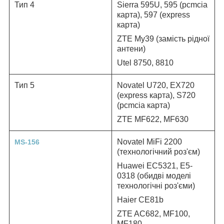
Тип 4
Sierra 595U, 595 (pcmcia
карта
), 597 (express
карта
)
ZTE My39 (замість рідної
антени)
Utel 8750, 8810
Тип 5
Novatel U720, EX720
(express
карта
), S720
(pcmcia
карта
)
ZTE MF622, MF630
Novatel MiFi 2200
MS-156
(технологічний роз'єм)
Huawei EC5321, E5-
0318 (обидві моделі
технологічні роз'єми)
Haier CE81b
ZTE AC682, MF100,
MF180