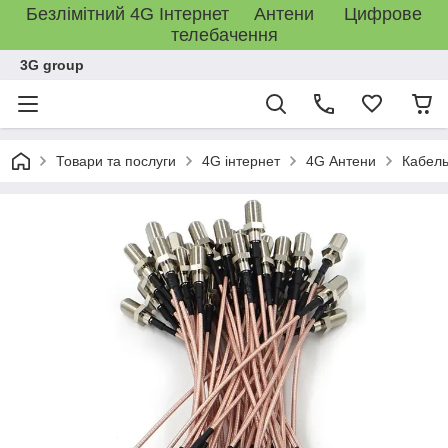
Безлімітний 4G Інтернет Антени Цифрове
телебачення
3G group
Товари та послуги
4G інтернет
4G Антени
Кабель