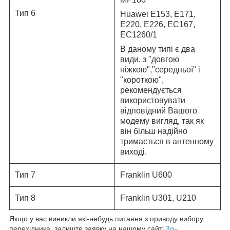
Тип 6
Huawei E153, E171,
E220, E226, EC167,
EC1260/1
В даному типі є два
види, з "довгою
ніжкою","середньої" і
"короткою",
рекомендується
використовувати
відповідний Вашого
модему вигляд, так як
він більш надійно
тримається в антенному
виході.
Тип 7
Franklin U600
Тип 8
Franklin U301, U210
Якщо у вас виникли які-небудь питання з приводу вибору
перехідника, залиште заявку на нашому сайті
3g-