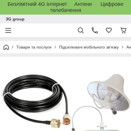
Безлімітний 4G Інтернет Антени Цифрове
телебачення
3G group
Товари та послуги
Підсилювачі мобільного зв'язку
Ан