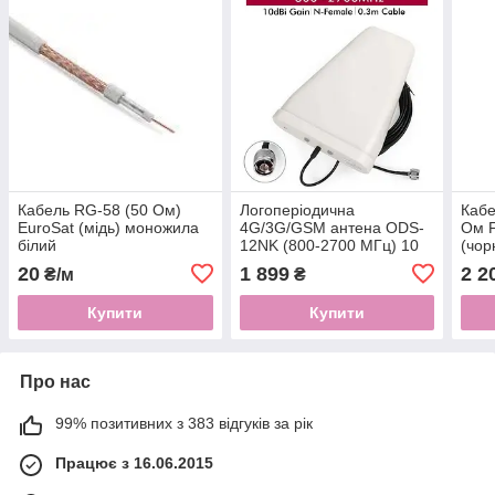
Кабель RG-58 (50 Ом)
Логоперіодична
Кабе
EuroSat (мідь) моножила
4G/3G/GSM антена ODS-
Ом F
білий
12NK (800-2700 МГц) 10
(чор
дБ + 10м кабеля RG-58 +
(100
20
1 899
2 2
₴/м
₴
N-роз'еми
Купити
Купити
Про нас
99% позитивних з 383 відгуків за рік
Працює з 16.06.2015