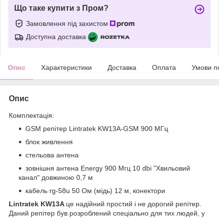
Що таке купити з Пром?
Замовлення під захистом
Доступна доставка
Опис
Характеристики
Доставка
Оплата
Умови п
Опис
Комплектація:
GSM репітер Lintratek KW13A-GSM 900 МГц
блок живлення
стельова антена
зовнішня антена Energy 900 Мгц 10 dbi "Хвильовий
канал" довжиною 0,7 м
кабель rg-58u 50 Ом (мідь) 12 м, конектори
Lintratek KW13A
це надійний простий і не дорогий репітер.
Даний репітер був розроблений спеціально для тих людей, у