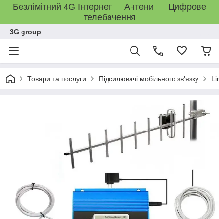
Безлімітний 4G Інтернет Антени Цифрове
телебачення
3G group
Товари та послуги
Підсилювачі мобільного зв'язку
Li