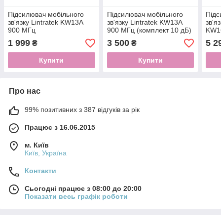
Підсилювач мобільного
Підсилювач мобільного
Підс
зв'язку Lintratek KW13A
зв'язку Lintratek KW13A
зв'я
900 МГц
900 МГц (комплект 10 дБ)
KW1
+ стельова антена (v.2)
(ком
1 999
3 500
5 2
₴
₴
Купити
Купити
Про нас
99% позитивних з 387 відгуків за рік
Працює з 16.06.2015
м. Київ
Київ, Україна
Контакти
Сьогодні працює з 08:00 до 20:00
Показати весь графік роботи