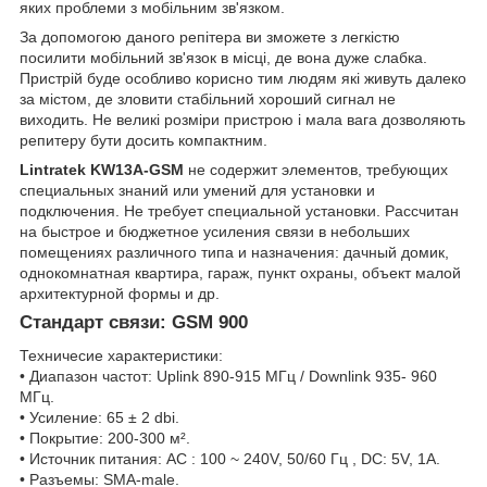
яких проблеми з мобільним зв'язком.
За допомогою даного репітера ви зможете з легкістю
посилити мобільний зв'язок в місці, де вона дуже слабка.
Пристрій буде особливо корисно тим людям які живуть далеко
за містом, де зловити стабільний хороший сигнал не
виходить. Не великі розміри пристрою і мала вага дозволяють
репитеру бути досить компактним.
Lintratek KW13A-GSM
не содержит элементов, требующих
специальных знаний или умений для установки и
подключения. Не требует специальной установки. Рассчитан
на быстрое и бюджетное усиления связи в небольших
помещениях различного типа и назначения: дачный домик,
однокомнатная квартира, гараж, пункт охраны, объект малой
архитектурной формы и др.
Стандарт связи: GSM 900
Техничесие характеристики:
• Диапазон частот: Uplink 890-915 МГц / Downlink 935- 960
МГц.
• Усиление: 65 ± 2 dbi.
• Покрытие: 200-300 м².
• Источник питания: AC : 100 ~ 240V, 50/60 Гц , DC: 5V, 1А.
• Разъемы: SMA-male.