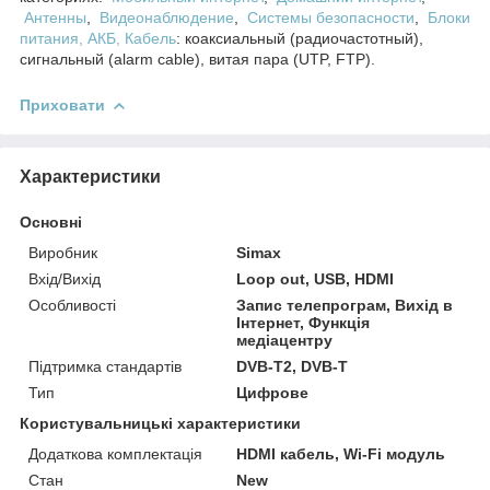
Антенны
,
Видеонаблюдение
,
Системы безопасности
,
Блоки
питания, АКБ,
Кабель
: коаксиальный (радиочастотный),
сигнальный (alarm cable), витая пара (UTP, FTP).
Приховати
Характеристики
Основні
Виробник
Simax
Вхід/Вихід
Loop out, USB, HDMI
Особливості
Запис телепрограм, Вихід в
Інтернет, Функція
медіацентру
Підтримка стандартів
DVB-T2, DVB-T
Тип
Цифрове
Користувальницькі характеристики
Додаткова комплектація
HDMI кабель, Wi-Fi модуль
Стан
New