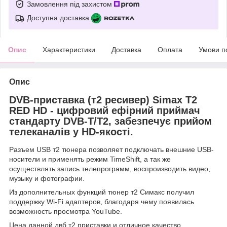
Замовлення під захистом
Доступна доставка
Опис
Характеристики
Доставка
Оплата
Умови п
Опис
DVB-приставка (т2 ресивер) Simax T2
RED HD - цифровий ефірний приймач
стандарту DVB-T/T2, забезпечує прийом
телеканалів у HD-якості.
Разъем USB т2 тюнера позволяет подключать внешние USB-
носители и применять режим TimeShift, а так же
осуществлять запись телепрограмм, воспроизводить видео,
музыку и фотографии.
Из дополнительных функций тюнер т2 Симакс получил
поддержку Wi-Fi адаптеров, благодаря чему появилась
возможность просмотра YouTube.
Цена данной двб т2 приставки и отличное качество