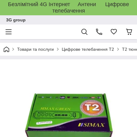
Безлімітний 4G Інтернет Антени Цифрове
телебачення
3G group
Товари та послуги
Цифрове телебачення T2
T2 тюн