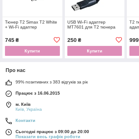
Тюнер Т2 Simax T2 White
USB Wi-Fi адаптер
Т2 т
+ Wi-Fi адаптер
MT7601 для Т2 тюнера
адап
745
250
999
₴
₴
Купити
Купити
Про нас
99% позитивних з 383 відгуків за рік
Працює з 16.06.2015
м. Київ
Київ, Україна
Контакти
Сьогодні працює з 09:00 до 20:00
Показати весь графік роботи