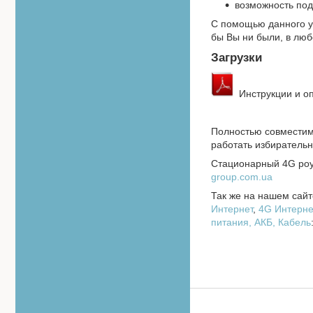
возможность по
С помощью данного у
бы Вы ни были, в лю
Загрузки
Инструкции и о
Полностью совместима
работать избиратель
Стационарный 4G роу
group.com.ua
Так же на нашем сайт
Интернет
,
4
G Интерне
питания, АКБ,
Кабель