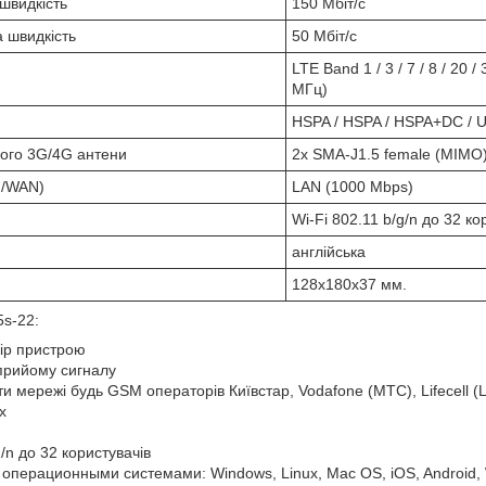
швидкість
150 Мбіт/с
 швидкість
50 Мбіт/с
LTE Band 1 / 3 / 7 / 8 / 20 /
МГц)
HSPA / HSPA / HSPA+DC / 
ього 3G/4G антени
2х SMA-J1.5 female (MIMO
N/WAN)
LAN (1000 Mbps)
Wi-Fi 802.11 b/g/n до 32 ко
англійська
128х180х37 мм.
s-22:
ір пристрою
прийому сигналу
и мережі будь GSM операторів Київстар, Vodafone (МТС), Lifecell (Li
х
g/n до 32 користувачів
 операционными системами: Windows, Linux, Mac OS, iOS, Android,