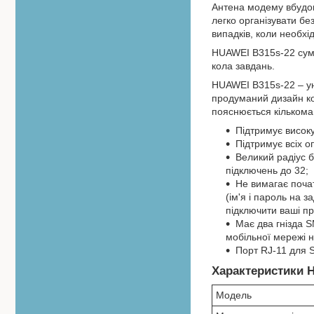
Антена модему вбудов
легко організувати бе
випадків, коли необхі
HUAWEI B315s-22 сумі
кола завдань.
HUAWEI B315s-22 – ун
продуманий дизайн кор
пояснюється кільком
Підтримує високу
Підтримує всіх оп
Великий радіус 
підключень до 32;
Не вимагає поча
(ім'я і пароль на з
підключити ваші п
Має два гнізда 
мобільної мережі н
Порт RJ-11 для S
Характеристики H
Модель