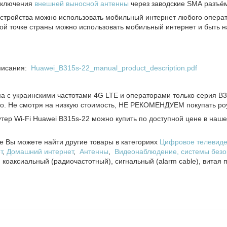
дключения
внешней выносной антенны
через заводские SMA разъ
стройства можно использовать мобильный интернет любого операто
бой точке страны можно использовать мобильный интернет и быть 
писания:
Huawei_B315s-22_manual_product_description.pdf
 с украинскими частотами 4G LTE и операторами только серия B31
но. Не смотря на низкую стоимость, НЕ РЕКОМЕНДУЕМ покупать роу
тер Wi-Fi Huawei B315s-22 можно купить по доступной цене в на
е Вы можете найти другие товары в категориях
Цифровое телевиде
т
,
Домашний интернет
,
Антенны
,
Видеонаблюдение, системы безо
: коаксиальный (радиочастотный), сигнальный (alarm cable), витая 