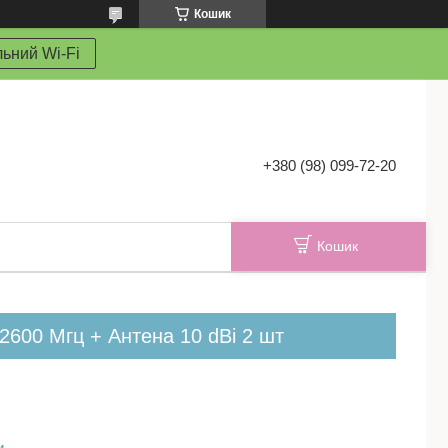
Кошик
ьний Wi-Fi
+380 (98) 099-72-20
Кошик
2600 Мгц + Антена 10 dBi 2 шт
и