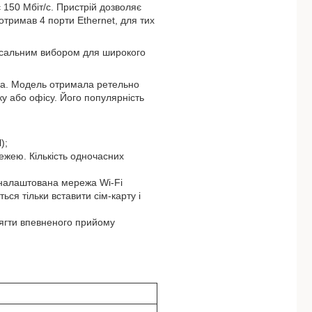
150 Мбіт/с. Пристрій дозволяє
отримав 4 порти Ethernet, для тих
ерсальним вибором для широкого
ера. Модель отримала ретельно
у або офісу. Його популярність
);
ежею. Кількість одночасних
о налаштована мережа Wi-Fi
ься тільки вставити сім-карту і
ягти впевненого прийому