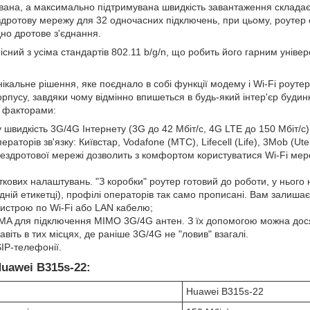
ана, а максимально підтримувана швидкість завантаження складає 
здротову мережу для 32 одночасних підключень, при цьому, роутер 
дно дротове з'єднання.
сний з усіма стандартів 802.11 b/g/n, що робить його гарним унів
ікальне рішення, яке поєднало в собі функції модему і Wi-Fi роут
пусу, завдяки чому відмінно впишеться в будь-який інтер'єр будинк
а факторами:
 швидкість 3G/4G Інтернету (3G до 42 Мбіт/с, 4G LTE до 150 Мбіт/с)
ераторів зв'язку: Київстар, Vodafone (МТС), Lifecell (Life), 3Mob (Utel
бездротової мережі дозволить з комфортом користуватися Wi-Fi мер
ткових налаштувань. "З коробки" роутер готовий до роботи, у ньог
адній етикетці), профілі операторів так само прописані. Вам залишаєт
ристрою по Wi-Fi або LAN кабелю;
SMA для підключення MIMO 3G/4G антен. З їх допомогою можна дос
авіть в тих місцях, де раніше 3G/4G не "ловив" взагалі.
IP-телефонії.
uawei B315s-22:
Huawei B315s-22