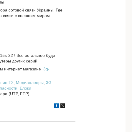
ёмы
ра сотовой связи Украины. Где
на связи с внешним миром.
5s-22 ! Все остальное будет
теры других серий!
шем интернет магазине
3g-
ние T2
,
Медиаплееры
,
3G
пасности
,
Блоки
пара (UTP, FTP).