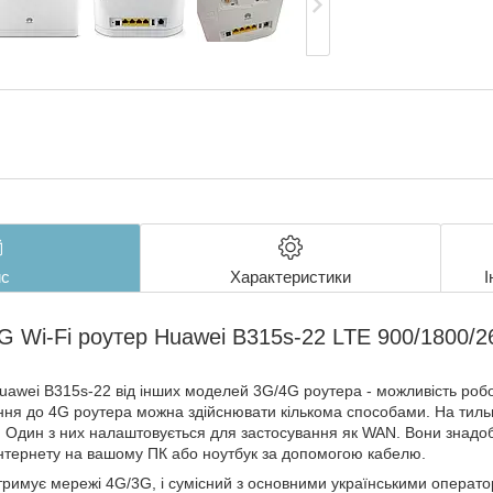
с
Характеристики
І
G Wi-Fi роутер Huawei B315s-22 LTE 900/1800/2
Huawei B315s-22 від інших моделей 3G/4G роутера - можливість роб
ння до 4G роутера можна здійснювати кількома способами. На тиль
. Один з них налаштовується для застосування як WAN. Вони знадобл
нтернету на вашому ПК або ноутбук за допомогою кабелю.
имує мережі 4G/3G, і сумісний з основними українськими операторам