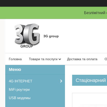
Безлімітни
3G group
Головна
Товари та послуги
Доставка та оплата
О
Стаціонарний 
4G ІНТЕРНЕТ
MiFi роутери
USB модемы