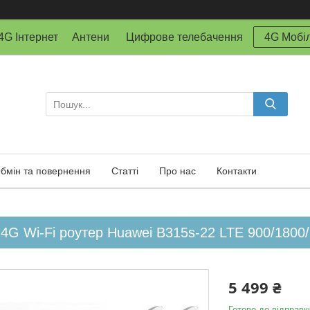
й 4G Інтернет Антени Цифрове телебачення
4G Мобіл
бмін та повернення
Статті
Про нас
Контакти
4G Wi-Fi роутер Huawei B315s-22 LTE 900/1800/
5 499 ₴
Готово до відправк