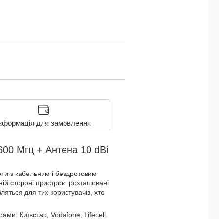
нформація для замовлення
600 Мгц + Антена 10 dBi
оти з кабельним і бездротовим
ній стороні пристрою розташовані
яться для тих користувачів, хто
и: Київстар, Vodafone, Lifecell.