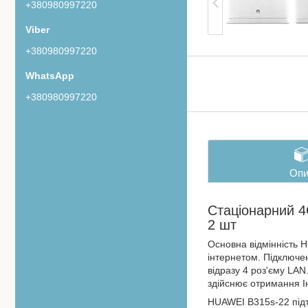
+380980997220
+380980997220
+380980997220
Опи
Стаціонарний 4
2 шт
Основна відмінність 
інтернетом. Підключе
відразу 4 роз'єму LAN
здійснює отримання І
HUAWEI B315s-22 підтр