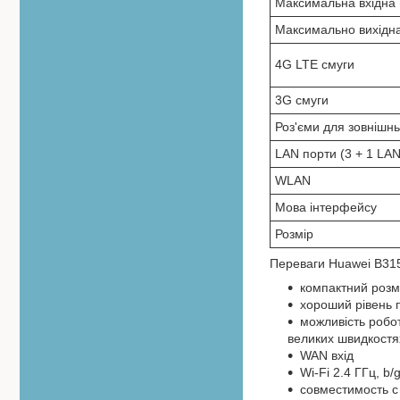
Максимальна вхідна 
Максимально вихідна
4G LTE смуги
3G смуги
Роз'єми для зовнішн
LAN порти (3 + 1 LA
WLAN
Мова інтерфейсу
Розмір
Переваги Huawei B315
компактний розм
хороший рівень 
можливість робот
великих швидкостя
WAN вхід
Wi-Fi 2.4 ГГц, b/
совместимость с