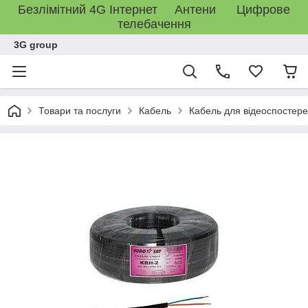
Безлімітний 4G Інтернет Антени Цифрове
телебачення
3G group
Товари та послуги
Кабель
Кабель для відеоспостер