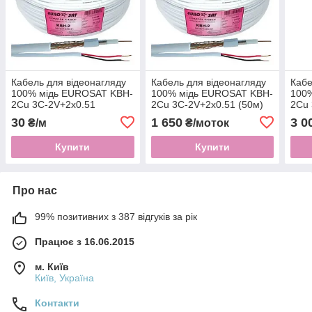
Кабель для відеонагляду
Кабель для відеонагляду
Кабе
100% мідь EUROSAT KBH-
100% мідь EUROSAT KBH-
100
2Cu 3C-2V+2x0.51
2Cu 3C-2V+2x0.51 (50м)
2Cu 
30
1 650
3 0
₴/м
₴/моток
Купити
Купити
Про нас
99% позитивних з 387 відгуків за рік
Працює з 16.06.2015
м. Київ
Київ, Україна
Контакти