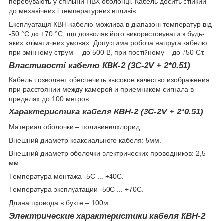
перебувають у спільній ПВХ оболонці. Кабель досить стійкий
до механічних і температурних впливів.
Експлуатація КВН-кабелю можлива в діапазоні температур від
-50 °C до +70 °C, що дозволяє його використовувати в будь-
яких кліматичних умовах. Допустима робоча напруга кабелю:
при змінному струмі – до 500 В, при постійному – до 750 Ст.
Властивості кабелю КВК-2 (3C-2V + 2*0.51)
Кабель позволяет обеспечить высокое качество изображения
при расстоянии между камерой и приемником сигнала в
пределах до 100 метров.
Характеристика кабеля
КВН-2 (3C-2V + 2*0.51)
Материал оболочки – поливинилхлорид.
Внешний диаметр коаксиального кабеля: 5мм.
Внешний диаметр оболочки электрических проводников: 2,5
мм.
Температура монтажа -5С ... +40С.
Температура эксплуатации -50С ... +70С.
Длина провода в бухте – 100м.
Электрические характеристики кабеля
КВН-2