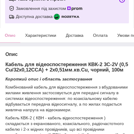
Замовлення під захистом
Доступна доставка
Опис
Характеристики
Доставка
Оплата
Умови п
Опис
Кабель для відеоспостереження КВК-2 3C-2V (0,5
Сu/32x0,12CCA) + 2x0,51мм.кв.Cu, чорний, 100м
Короткий опис і область застосування
Комбінований кабель для відеоспостереження з вбудованими
жилами живлення застосовується для передачі сигналу в
системах відеоспостереження: по коаксіальному кабелю
відбувається передача відеосигналу, а по жилах подається
живляча напруга на відеокамери.
Кабель КВК-2 ( КВН - кабель відеоспостереження )
складається з екранованого, коаксіального, радіочастотного
кабелю і 2-х мідних провідників, що всі провідники