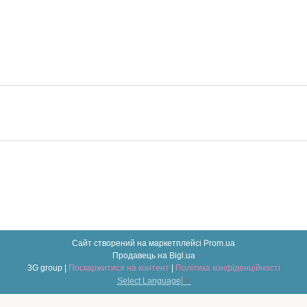
Сайт створений на маркетплейсі
Prom.ua
Продавець на Bigl.ua
3G group |
Поскаржитися на контент
|
Політика конфіденційності
Select Language
▼