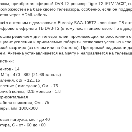
азом, приобретая эфирный DVB-Т2 ресивер Tiger T2 IPTV "AC3", в
озможностей на базе своего телевизора, особенно, если он подде
ства через HDMI-кабель.
сі з антенним підсилювачем Eurosky SWA-105T2 - зовнішня ТВ ан
цифрового ефірного ТБ DVB-T2 (в тому числі і аналогового ТБ в дец
рошим решением для телезрителей, проживающих на расстоянии от
циент усиления и приемлемые габариты позволяют успешно исполь
одской квартире (за окном или на балконе). При прямой видимости 
м. Антенна устанавливается на мачту и направляется на телевыш
истики:
ентов - 14
 МГц - 470...862 (21-69 каналы)
ления, dBi - 12...15
вление ( импеданс ), Ом - 75
ячей волны, КСВ меньше - 1.8
оризонтальная
абеля снижения, Ом - 75
меры, мм 1000х300
вая нагрузка, м/с - до 40
ура, С - от - 60 до +60