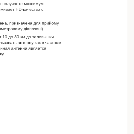
ы получаете максимум
рживает HD-качество с
тена, призначена для прийому
иметровому діапазоні).
 10 до 80 км до телевышки.
зовать антенну как в частном
данная антенна является
ку.