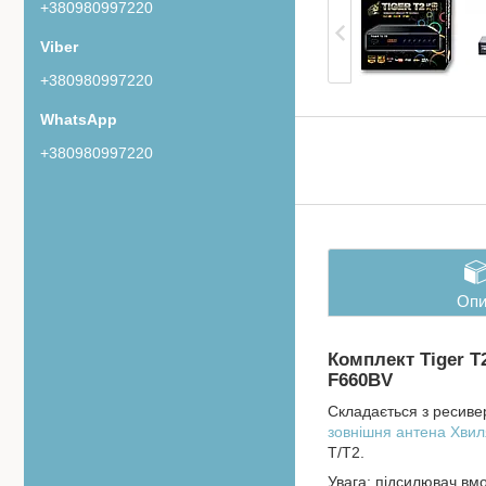
+380980997220
+380980997220
+380980997220
Опи
Комплект Tiger T
F660BV
Складається з ресиве
зовнішня антена Хви
T/T2.
Увага: підсилювач вм