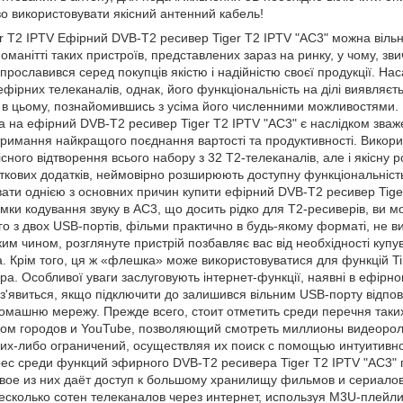
о використовувати якісний антенний кабель!
r T2 IPTV Ефірний DVB-Т2 ресивер Tiger T2 IPTV "AC3" можна віль
номанітті таких пристроїв, представлених зараз на ринку, у чому, зв
 прославився серед покупців якістю і надійністю своєї продукції. На
ірних телеканалів, однак, його функціональність на ділі виявляєт
в цьому, познайомившись з усіма його численними можливостями. П
а на ефірний DVB-Т2 ресивер Tiger T2 IPTV "AC3" є наслідком зваже
римання найкращого поєднання вартості та продуктивності. Викор
кісного відтворення всього набору з 32 Т2-телеканалів, але і якісну
ткових додатків, неймовірно розширюють доступну функціональніст
вати однією з основних причин купити ефірний DVB-Т2 ресивер Tige
имки кодування звуку в АС3, що досить рідко для Т2-ресиверів, ви 
о з двох USB-портів, фільми практично в будь-якому форматі, не в
м чином, розглянуте пристрій позбавляє вас від необхідності купув
. Крім того, ця ж «флешка» може використовуватися для функцій Tim
а. Особливої уваги заслуговують інтернет-функції, наявні в ефірно
 з'явиться, якщо підключити до залишився вільним USB-порту відпові
домашню мережу. Прежде всего, стоит отметить среди перечня таки
ом городов и YouTube, позволяющий смотреть миллионы видеорол
ких-либо ограничений, осуществляя их поиск с помощью интуитивн
ес среди функций эфирного DVB-Т2 ресивера Tiger T2 IPTV "AC3"
е из них даёт доступ к большому хранилищу фильмов и сериалов, 
есколько сотен телеканалов через интернет, используя M3U-плейл