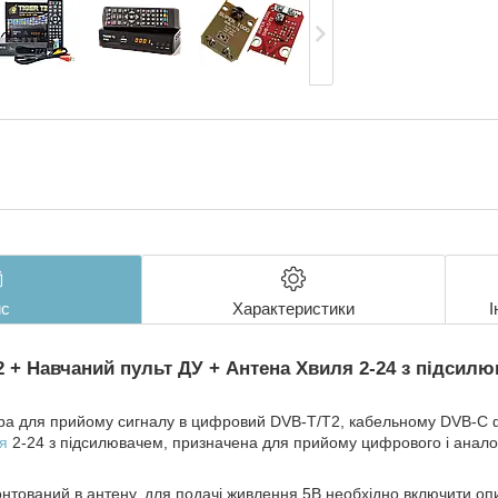
с
Характеристики
І
2 + Навчаний пульт ДУ + Антена Хвиля 2-24 з підсил
ра для прийому сигналу в цифровий DVB-T/T2, кабельному DVB-C 
ля
2-24 з підсилювачем, призначена для прийому цифрового і анало
онтований в антену, для подачі живлення 5В необхідно включити о