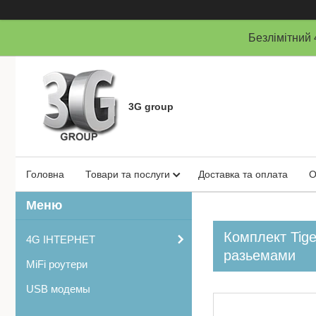
Безлімітни
3G group
Головна
Товари та послуги
Доставка та оплата
О
Комплект Tige
4G ІНТЕРНЕТ
разьемами
MiFi роутери
USB модемы