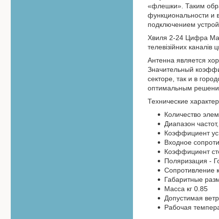
«флешки». Таким обр
функциональности и в
подключением устрой
Хвиля 2-24 Цифра Мак
телевізійних каналів 
Антенна является хо
Значительный коэффи
секторе, так и в гор
оптимальным решение
Технические характер
Количество элем
Диапазон частот,
Коэффициент уси
Входное сопроти
Коэффициент сто
Поляризация - Г
Сопротивление к
Габаритные раз
Масса кг 0.85
Допустимая ветро
Рабочая температ