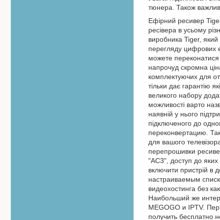
тюнера. Також важлив
Ефірний ресивер Tige
ресівера в усьому різ
виробника Tiger, який
перегляду цифрових еф
можете переконатися 
напрочуд скромна цін
комплектуючих для от
тільки дає гарантію я
великого набору дода
можливості варто наз
наявній у нього підтр
підключеного до одног
переконвертацию. Таки
для вашого телевізора
перепрошивки ресивер
"AC3", доступ до яких
включити пристрій в 
настраиваемым списк
видеохостинга без ка
Наибольший же интер
MEGOGO и IPTV. Перво
получить бесплатно н