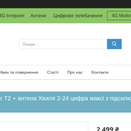
й 4G Інтернет Антени Цифрове телебачення
4G Мобіл
бмін та повернення
Статті
Про нас
Контакти
r T2 + антена Хвиля 2-24 цифра максі з підси
2 499 ₴