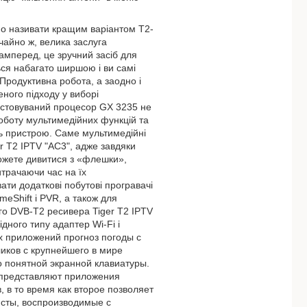
но називати кращим варіантом Т2-
ичайно ж, велика заслуга
самперед, це зручний засіб для
ься набагато ширшою і ви самі
родуктивна робота, а заодно і
ного підходу у виборі
истовуваний процесор GX 3235 не
 роботу мультимедійних функцій та
ь пристрою. Саме мультимедійні
r T2 IPTV "AC3", адже завдяки
можете дивитися з «флешки»,
итрачаючи час на їх
ати додаткові побутові програвачі
eShift і PVR, а також для
го DVB-Т2 ресивера Tiger T2 IPTV
дного типу адаптер Wi-Fi і
х приложений прогноз погоды с
иков с крупнейшего в мире
о понятной экранной клавиатуры.
 представляют приложения
в то время как второе позволяет
исты, воспроизводимые с