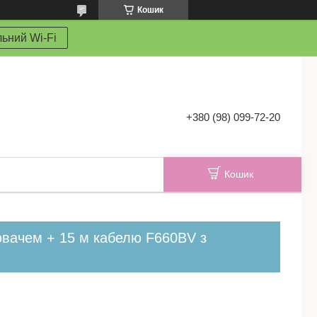
Кошик
ьний Wi-Fi
+380 (98) 099-72-20
Кошик
лювачем + 15 м кабелю F660BV з