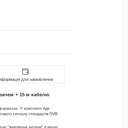
нформація для замовлення
ювачем + 15 м кабелю
форматах. У комплекті йде
гового сигналу стандартів DVB-
пицю "живлення антени" в меню