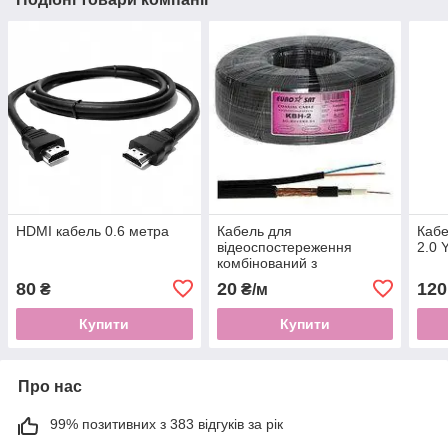
HDMI кабель 0.6 метра
Кабель для
Кабе
відеоспостереження
2.0 
комбінований з
живленням EUROSAT
80
20
120
₴
₴/м
KBH-2 (3C-2V+2х0,51)
Чорний
Купити
Купити
Про нас
99% позитивних з 383 відгуків за рік