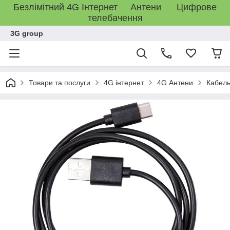
Безлімітний 4G Інтернет Антени Цифрове
телебачення
3G group
Товари та послуги
4G інтернет
4G Антени
Кабель