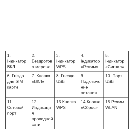
1.
2.
3.
4.
5.
Індикатор
Бездротов
Індикатор
Індикатор
Індикатор
ВКЛ
а мережа
WPS
«Режим»
«Сигнал»
6. Гніздо
7. Кнопка
8. Гнездо
9.
10. Порт
для SIM-
«ВКЛ»
USB
Подключе
USB
карти
ние
питания
11
12
13 Кнопка
14 Кнопка
15 Режим
Сетевой
Индикаци
WPS
«Сброс»
WLAN
порт
я
проводной
сети