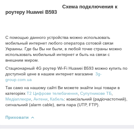
Схема подключения к
роутеру Huawei B593
С помощью данного устройства можно использовать
мобильный интернет любого оператора сотовой связи
Украины. Где бы Вы ни были, в любой точке страны можно
использовать мобильный интернет и быть на связи с
внешним миром.
Стационарный 4G роутер Wi-Fi Huawei B593 можно купить по
доступной цене в нашем интернет магазине
3g-
group.com.ua
Так само на нашому сайті Ви можете знайти інші товари в
категоріях
T2 Цифрове телебачення
,
Супутникове ТБ
,
Медіаплеєри
,
Антени
,
Кабель
: коаксіальний (радіочастотний),
сигнальний (alarm cable), вита пара (UTP, FTP).
Приховати