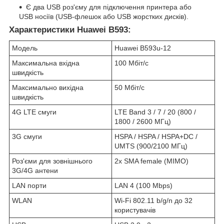
Є два USB роз'єму для підключення принтера або
USB носіїв (USB-флешок або USB жорстких дисків).
Характеристики Huawei B593:
Модель
Huawei B593u-12
Максимальна вхідна
100 Мбіт/с
швидкість
Максимально вихідна
50 Мбіт/с
швидкість
4G LTE смуги
LTE Band 3 / 7 / 20 (800 /
1800 / 2600 МГц)
3G смуги
HSPA / HSPA / HSPA+DC /
UMTS (900/2100 МГц)
Роз'єми для зовнішнього
2х SMA female (MIMO)
3G/4G антени
LAN порти
LAN 4 (100 Mbps)
WLAN
Wi-Fi 802.11 b/g/n до 32
користувачів