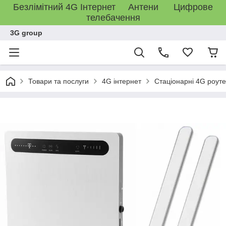
Безлімітний 4G Інтернет Антени Цифрове
телебачення
3G group
Товари та послуги
4G інтернет
Стаціонарні 4G роут