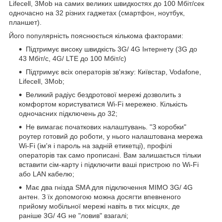
Lifecell, 3Mob на самих великих швидкостях до 100 Мбіт/сек
одночасно на 32 різних гаджетах (смартфон, ноутбук,
планшет).
Його популярність пояснюється кількома факторами:
Підтримує високу швидкість 3G/ 4G Інтернету (3G до
43 Мбіт/с, 4G/ LTE до 100 Мбіт/с)
Підтримує всіх операторів зв'язку: Київстар, Vodafone,
Lifecell, 3Mob;
Великий радіус бездротової мережі дозволить з
комфортом користуватися Wi-Fi мережею. Кількість
одночасних підключень до 32;
Не вимагає початкових налаштувань. "З коробки"
роутер готовий до роботи, у нього налаштована мережа
Wi-Fi (ім'я і пароль на задній етикетці), профілі
операторів так само прописані. Вам залишається тільки
вставити сім-карту і підключити ваші пристрою по Wi-Fi
або LAN кабелю;
Має два гнізда SMA для підключення MIMO 3G/ 4G
антен. З їх допомогою можна досягти впевненого
прийому мобільної мережі навіть в тих місцях, де
раніше 3G/ 4G не "ловив" взагалі;