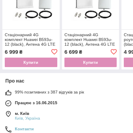
Стаціонарний 4G
Стаціонарний 4G
Стац
комплект Huawei B593u-
комплект Huawei B593u-
роут
12 (black), Антена 4G LTE
12 (black), Антена 4G LTE
(bla
MIMO 2×15 dbi GIGA
MIMO 2×15 dbi Мега
MIMO
6 999
6 699
4 9
₴
₴
dBi
Купити
Купити
Про нас
99% позитивних з 387 відгуків за рік
Працює з 16.06.2015
м. Київ
Київ, Україна
Контакти