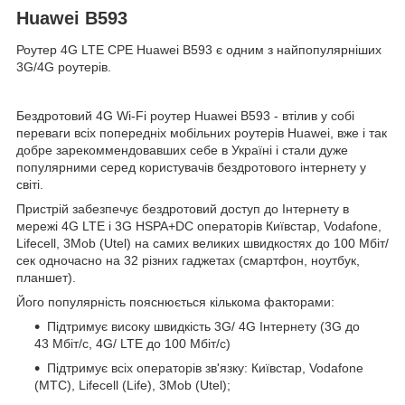
Huawei B593
Роутер 4G LTE CPE Huawei B593 є одним з найпопулярніших
3G/4G роутерів.
Бездротовий 4G Wi-Fi роутер Huawei B593 - втілив у собі
переваги всіх попередніх мобільних роутерів Huawei, вже і так
добре зарекоммендовавших себе в Україні і стали дуже
популярними серед користувачів бездротового інтернету у
світі.
Пристрій забезпечує бездротовий доступ до Інтернету в
мережі 4G LTE і 3G HSPA+DC операторів Київстар, Vodafone,
Lifecell, 3Mob (Utel) на самих великих швидкостях до 100 Мбіт/
сек одночасно на 32 різних гаджетах (смартфон, ноутбук,
планшет).
Його популярність пояснюється кількома факторами:
Підтримує високу швидкість 3G/ 4G Інтернету (3G до
43 Мбіт/с, 4G/ LTE до 100 Мбіт/с)
Підтримує всіх операторів зв'язку: Київстар, Vodafone
(МТС), Lifecell (Life), 3Mob (Utel);