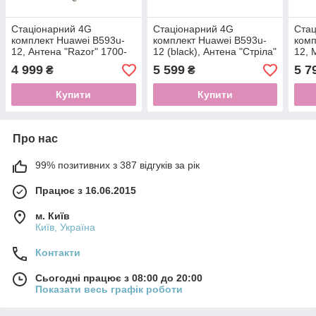
Стаціонарний 4G
Стаціонарний 4G
Стац
комплект Huawei B593u-
комплект Huawei B593u-
комп
12, Антена "Razor" 1700-
12 (black), Антена "Стріла"
12,
2200 МГц 15 dBi
1700-2170 МГц;
TECH
4 999
5 599
5 7
₴
₴
dBi
Купити
Купити
Про нас
99% позитивних з 387 відгуків за рік
Працює з 16.06.2015
м. Київ
Київ, Україна
Контакти
Сьогодні працює з 08:00 до 20:00
Показати весь графік роботи