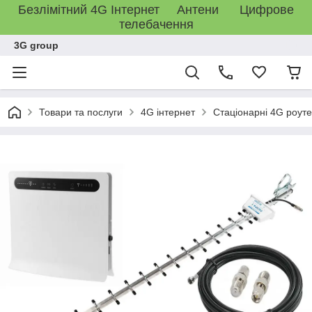
Безлімітний 4G Інтернет Антени Цифрове
телебачення
3G group
Товари та послуги
4G інтернет
Стаціонарні 4G роут