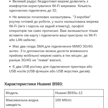
Великий радіус бездротової мережі дозволить з
комфортом користуватися Wi-Fi мережею. Кількість
одночасних підключень до 32;
Не вимагає початкових налаштувань. "З коробки"
роутер готовий до роботи, у нього налаштована мережа
Wi-Fi (ім'я і пароль на задній етикетці), профілі
операторів так само прописані. Вам залишається тільки
вставити сім-карту і підключити ваші пристрою по Wi-Fi
або LAN кабелю;
Має два гнізда SMA для підключення MIMO 3G/4G
антен. З їх допомогою можна досягти впевненого
прийому мобільної мережі навіть в тих місцях, де
раніше 3G/4G не "ловив" взагалі;
Є два USB роз'єму для підключення принтера або
USB носіїв (USB-флешок або USB жорстких дисків).
Характеристики Huawei B593:
Модель
Huawei B593u-12
Максимальна вхідна
100 Мбіт/с
швидкість