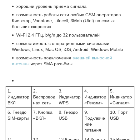
хороший уровень приема сигнала
возможность работы сети любых GSM операторов
Киевстар, Vodafone, Lifecell, 3Mob (Utel) на самых
больших скоростях
Wi-Fi 2.4 ГГц, b/g/n до 32 пользователей
совместимость с операционными системами:
Windows, Linux, Mac OS, iOS, Android, Windows Mobile
возможность подключения
внешней выносной
антенны
через SMA разъёмы
1.
2.
3.
4.
5.
Индикатор
Беспровод
Индикатор
Индикатор
Индикатор
ВКЛ
ная сеть
WPS
«Режим»
«Сигнал»
6. Гнездо
7. Кнопка
8. Гнездо
9.
10. Порт
SIM-карты
«ВКЛ»
USB
Подключе
USB
ние
питания
11
12
13 Кнопка
14 Кнопка
15 Режим