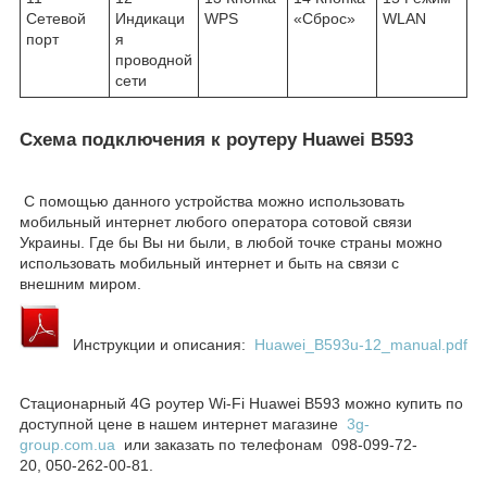
Сетевой
Индикаци
WPS
«Сброс»
WLAN
порт
я
проводной
сети
Схема подключения к роутеру Huawei B593
С помощью данного устройства можно использовать
мобильный интернет любого оператора сотовой связи
Украины. Где бы Вы ни были, в любой точке страны можно
использовать мобильный интернет и быть на связи с
внешним миром.
Инструкции и описания:
Huawei_B593u-12_manual.pdf
Стационарный 4G роутер Wi-Fi Huawei B593 можно купить по
доступной цене в нашем интернет магазине
3g-
group.com.ua
или заказать по телефонам 098-099-72-
20, 050-262-00-81.