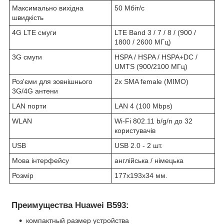
Максимально вихідна
50 Мбіт/с
швидкість
4G LTE смуги
LTE Band 3 / 7 / 8 / (900 /
1800 / 2600 МГц)
3G смуги
HSPA / HSPA / HSPA+DC /
UMTS (900/2100 МГц)
Роз'єми для зовнішнього
2х SMA female (MIMO)
3G/4G антени
LAN порти
LAN 4 (100 Mbps)
WLAN
Wi-Fi 802.11 b/g/n до 32
користувачів
USB
USB 2.0 - 2 шт.
Мова інтерфейсу
англійська / німецька
Розмір
177х193х34 мм.
Преимущества Huawei B593:
компактный размер устройства