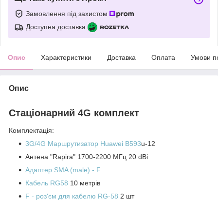
Замовлення під захистом
Доступна доставка
Опис
Характеристики
Доставка
Оплата
Умови п
Опис
Стаціонарний 4G комплект
Комплектація:
3G/4G Маршрутизатор Huawei B593
u-12
Антена "Rapira" 1700-2200 МГц 20 dBi
Адаптер
SMA (male) - F
Кабель RG58
10 метрів
F - роз'єм для кабелю RG-58
2 шт