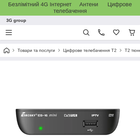
Безлімітний 4G Інтернет Антени Цифрове
телебачення
3G group
Товари та послуги
Цифрове телебачення T2
T2 тюн