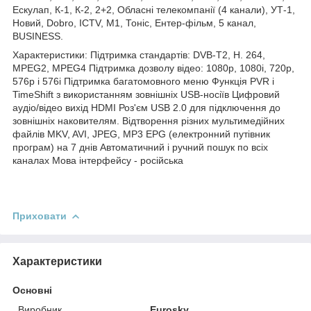
Ескулап, К-1, К-2, 2+2, Обласні телекомпанії (4 канали), УТ-1,
Новий, Dobro, ICTV, М1, Тоніс, Ентер-фільм, 5 канал,
BUSINESS.
Характеристики: Підтримка стандартів: DVB-T2, H. 264,
MPEG2, MPEG4 Підтримка дозволу відео: 1080p, 1080i, 720p,
576p і 576i Підтримка багатомовного меню Функція PVR і
TimeShift з використанням зовнішніх USB-носіїв Цифровий
аудіо/відео вихід HDMI Роз'єм USB 2.0 для підключення до
зовнішніх наковителям. Відтворення різних мультимедійних
файлів MKV, AVI, JPEG, MP3 EPG (електронний путівник
програм) на 7 днів Автоматичний і ручний пошук по всіх
каналах Мова інтерфейсу - російська
Приховати
Характеристики
Основні
Виробник
Eurosky