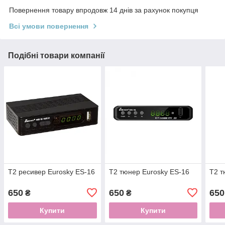
Повернення товару впродовж 14 днів за рахунок покупця
Всі умови повернення
Подібні товари компанії
Т2 ресивер Eurosky ES-16
Т2 тюнер Eurosky ES-16
Т2 т
650
650
650
₴
₴
Купити
Купити