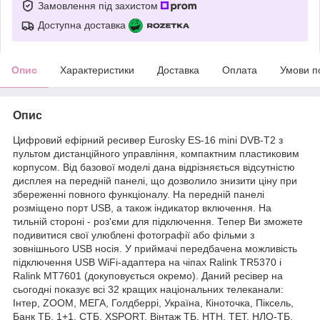
Замовлення під захистом
Доступна доставка
Опис
Характеристики
Доставка
Оплата
Умови п
Опис
Цифровий ефірний ресивер Eurosky ES-16 mini DVB-T2 з
пультом дистанційного управління, компактним пластиковим
корпусом. Від базової моделі дана відрізняється відсутністю
дисплея на передній панелі, що дозволило знизити ціну при
збереженні повного функціоналу. На передній панелі
розміщено порт USB, а також індикатор включення. На
тильній стороні - роз'єми для підключення. Тепер Ви зможете
подивитися свої улюблені фотографії або фільми з
зовнішнього USB носія. У приймачі передбачена можливість
підключення USB WiFi-адаптера на чіпах Ralink TR5370 і
Ralink MT7601 (докуповується окремо). Даний ресівер на
сьогодні показує всі 32 кращих національних телеканали:
Інтер, ZOOM, МЕГА, Голдберрі, Україна, Кіноточка, Піксель,
Банк ТБ, 1+1, СТБ, ХSPORT, Вінтаж ТБ, НТН, ТЕТ, НЛО-ТБ,