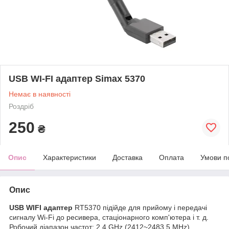
USB WI-FI адаптер Simax 5370
Немає в наявності
Роздріб
250
₴
Опис
Характеристики
Доставка
Оплата
Умови п
Опис
USB WIFI адаптер
RT5370 підійде для прийому і передачі
сигналу Wi-Fi до ресивера, стаціонарного комп'ютера і т. д.
Робочий діапазон частот: 2.4 GHz (2412~2483.5 MHz).