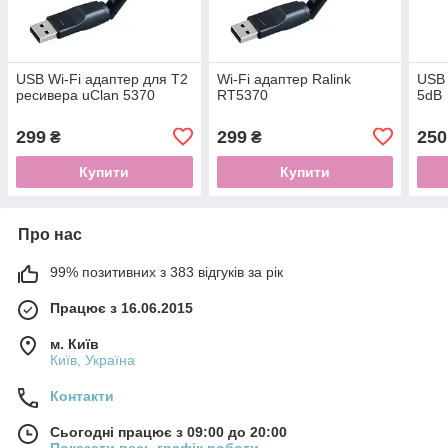
USB Wi-Fi адаптер для T2
Wi-Fi адаптер Ralink
USB 
ресивера uClan 5370
RT5370
5dB
299
299
250
₴
₴
Купити
Купити
Про нас
99% позитивних з 383 відгуків за рік
Працює з 16.06.2015
м. Київ
Київ, Україна
Контакти
Сьогодні працює з 09:00 до 20:00
Показати весь графік роботи