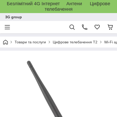
Безлімітний 4G Інтернет Антени Цифрове
телебачення
3G group
Товари та послуги
Цифрове телебачення T2
Wi-Fi а