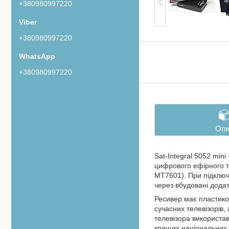
+380980997220
+380980997220
+380980997220
Опи
Sat-Integral 5052 mi
цифрового ефірного те
MT7601). При підключ
через вбудовані додатк
Ресивер має пластико
сучасних телевізорів,
телевізора використав
кращих національних 