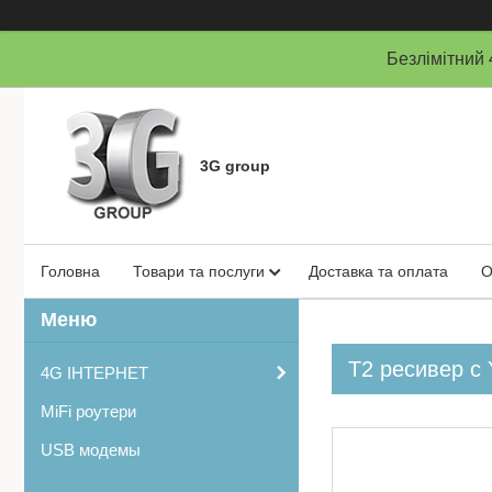
Безлімітни
3G group
Головна
Товари та послуги
Доставка та оплата
О
Т2 ресивер c 
4G ІНТЕРНЕТ
MiFi роутери
USB модемы