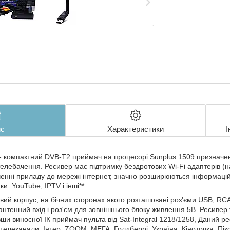
с
Характеристики
І
ni - компактний DVB-T2 приймач на процесорі Sunplus 1509 признач
лебачення. Ресивер має підтримку бездротових Wi-Fi адаптерів (на 
енні приладу до мережі інтернет, значно розширюються інформацій
и: YouTube, IPTV і інші**.
вий корпус, на бічних сторонах якого розташовані роз'єми USB, RC
 антенний вхід і роз'єм для зовнішнього блоку живлення 5В. Ресиве
ши виносної ІК приймач пульта від Sat-Integral 1218/1258, Даний рес
телеканали: Інтер, ZOOM, МЕГА, Голдберрі, Україна, Кіноточка, Пік