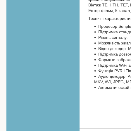
Вінтаж ТБ, НТН, ТЕТ, 
Ентер-фільм, 5 канал
Технічні характеристи
Процесор Sunpl
Підтримка станд
Рівень сигналу: 
Можливість живле
Відео декодер: 
Підтримка дозвол
Формати зображен
Підтримка WiFi 
Функція PVR і Ti
Аудіо декодер: A
MKV, AVI, JPEG, MP
Автоматический