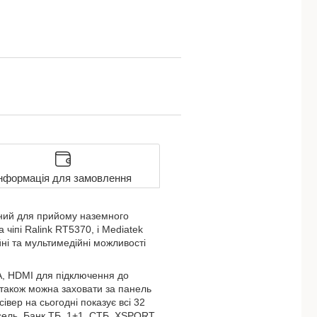
нформація для замовлення
ений для прийому наземного
чіпі Ralink RT5370, і Mediatek
ні та мультимедійні можливості
A, HDMI для підключення до
р також можна заховати за панель
івер на сьогодні показує всі 32
сель, Банк ТБ, 1+1, СТБ, ХSPORT,