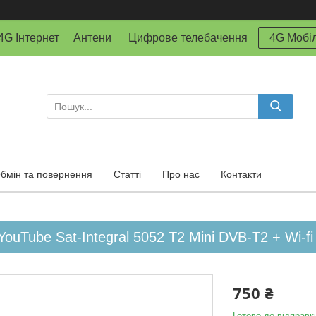
й 4G Інтернет Антени Цифрове телебачення
4G Мобіл
бмін та повернення
Статті
Про нас
Контакти
YouTube Sat-Integral 5052 T2 Mini DVB-T2 + Wi-f
750 ₴
Готово до відправк