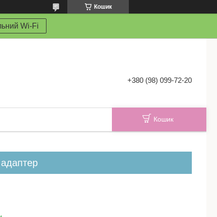
Кошик
ьний Wi-Fi
+380 (98) 099-72-20
Кошик
i адаптер
и