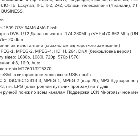
НЛО-ТБ, Ескулап, К-1, К-2, 2+2, Обласні телекомпанії (4 канали), УТ
, BUSINESS.
ки:
us 1509 ОЗУ 64Мб 4Мб Flash
артів DVB-T/T2 Діапазон частот: 174-230МГц (VHF)470-862 МГц (UN
-75~-20 dbm
ння активної антени (із захистом від короткого замикання)
MPEG-1, MPEG-2, MPEG-4, HD, H. 264, DivX (безкоштовна версія)
у відео: 1080p, 1080i, 720p, 576p і 576i
ня: 4:3, 16:9, Auto
адаптерів MT7601/RT5370
meShift з використанням зовнішніх USB-носіїв
C-3, ISO/IEC13818-3, MPEG-1, MPEG-2 (шар I/II), MP3 Відтворення 
3, і ін. EPG (електронний путівник програм) на 7 днів
 и ручной поиск по всем каналам Поддержка LCN Многоязычное м