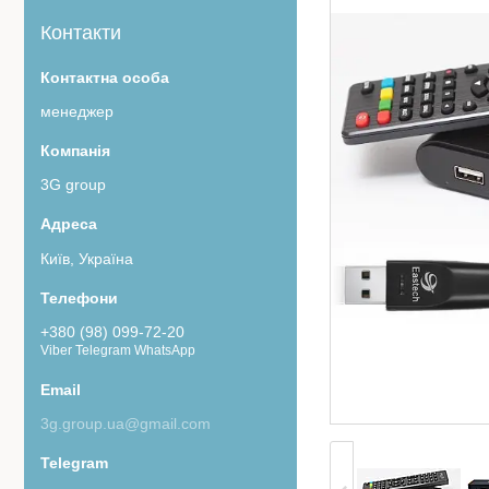
Контакти
менеджер
3G group
Київ, Україна
+380 (98) 099-72-20
Viber Telegram WhatsApp
3g.group.ua@gmail.com