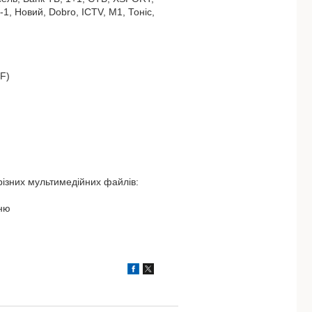
-1, Новий, Dobro, ICTV, М1, Тоніс,
F)
різних мультимедійних файлів:
еню