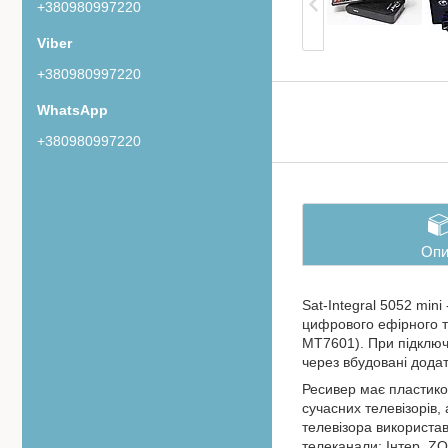
+380980997220
+380980997220
+380980997220
Опи
Sat-Integral 5052 mi
цифрового ефірного те
MT7601). При підключ
через вбудовані додатк
Ресивер має пластико
сучасних телевізорів,
телевізора використав
телеканали: Інтер, ZO