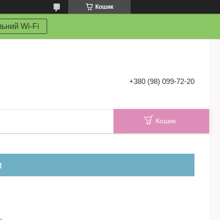
Кошик
ьний Wi-Fi
+380 (98) 099-72-20
Кошик
м
и