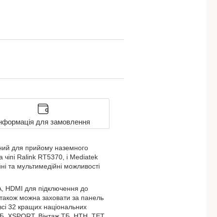
нформація для замовлення
ений для прийому наземного
чіпі Ralink RT5370, і Mediatek
ні та мультимедійні можливості
A, HDMI для підключення до
р також можна заховати за панель
всі 32 кращих національних
ТБ, ХSPORT, Вінтаж ТБ, НТН, ТЕТ,