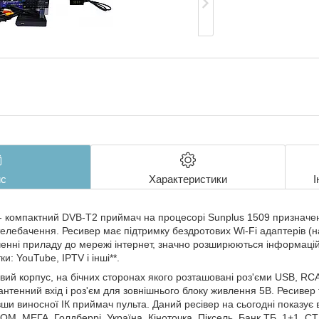
с
Характеристики
І
ni - компактний DVB-T2 приймач на процесорі Sunplus 1509 признач
лебачення. Ресивер має підтримку бездротових Wi-Fi адаптерів (на 
енні приладу до мережі інтернет, значно розширюються інформацій
и: YouTube, IPTV і інші**.
вий корпус, на бічних сторонах якого розташовані роз'єми USB, RC
 антенний вхід і роз'єм для зовнішнього блоку живлення 5В. Ресиве
ши виносної ІК приймач пульта. Даний ресівер на сьогодні показує 
OM, МЕГА, Голдберрі, Україна, Кіноточка, Піксель, Банк ТБ, 1+1, С