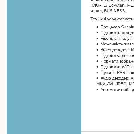
НЛО-ТБ, Ескулап, К-1,
канал, BUSINESS.
Технічні характеристи
Процесор Sunpl
Підтримка станд
Рівень сигналу: 
Можливість живле
Відео декодер: 
Підтримка дозвол
Формати зображен
Підтримка WiFi 
Функція PVR і Ti
Аудіо декодер: A
MKV, AVI, JPEG, MP
Автоматичний і 