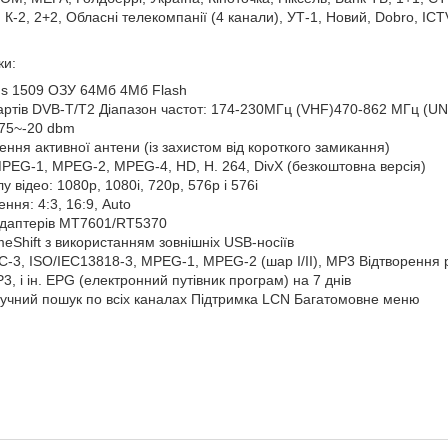
 К-2, 2+2, Обласні телекомпанії (4 канали), УТ-1, Новий, Dobro, ICT
ки:
us 1509 ОЗУ 64Мб 4Мб Flash
артів DVB-T/T2 Діапазон частот: 174-230МГц (VHF)470-862 МГц (UN
-75~-20 dbm
ння активної антени (із захистом від короткого замикання)
MPEG-1, MPEG-2, MPEG-4, HD, H. 264, DivX (безкоштовна версія)
у відео: 1080p, 1080i, 720p, 576p і 576i
ня: 4:3, 16:9, Auto
адаптерів MT7601/RT5370
meShift з використанням зовнішніх USB-носіїв
C-3, ISO/IEC13818-3, MPEG-1, MPEG-2 (шар I/II), MP3 Відтворення 
3, і ін. EPG (електронний путівник програм) на 7 днів
ручний пошук по всіх каналах Підтримка LCN Багатомовне меню