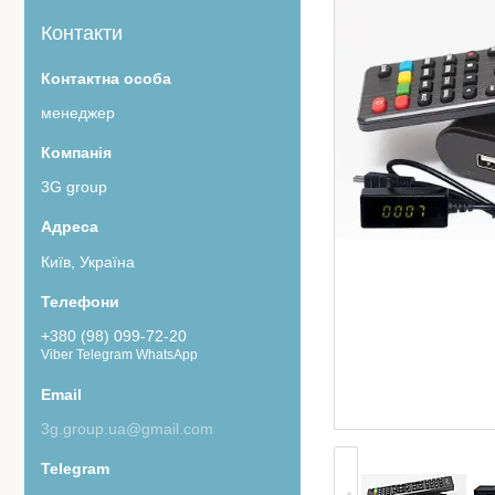
Контакти
менеджер
3G group
Київ, Україна
+380 (98) 099-72-20
Viber Telegram WhatsApp
3g.group.ua@gmail.com