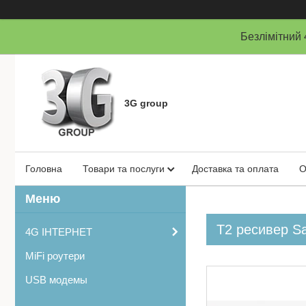
Безлімітни
3G group
Головна
Товари та послуги
Доставка та оплата
О
Т2 ресивер Sa
4G ІНТЕРНЕТ
MiFi роутери
USB модемы