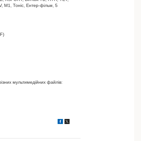
V, М1, Тоніс, Ентер-фільм, 5
F)
різних мультимедійних файлів: