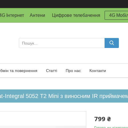
й 4G Інтернет Антени Цифрове телебачення
4G Мобіл
бмін та повернення
Статті
Про нас
Контакти
t-Integral 5052 T2 Mini з виносним IR приймаче
799 ₴
Готово до відправк