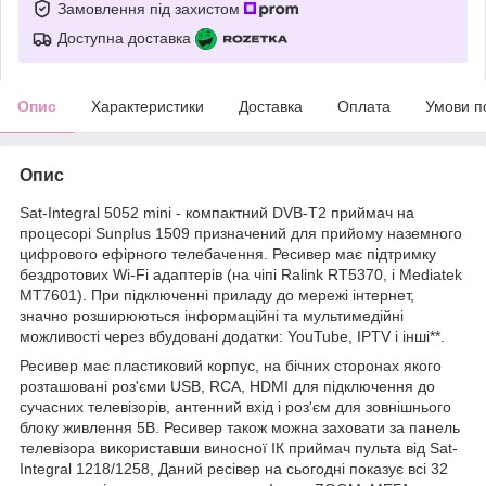
Замовлення під захистом
Доступна доставка
Опис
Характеристики
Доставка
Оплата
Умови п
Опис
Sat-Integral 5052 mini - компактний DVB-T2 приймач на
процесорі Sunplus 1509 призначений для прийому наземного
цифрового ефірного телебачення. Ресивер має підтримку
бездротових Wi-Fi адаптерів (на чіпі Ralink RT5370, і Mediatek
MT7601). При підключенні приладу до мережі інтернет,
значно розширюються інформаційні та мультимедійні
можливості через вбудовані додатки: YouTube, IPTV і інші**.
Ресивер має пластиковий корпус, на бічних сторонах якого
розташовані роз'єми USB, RCA, HDMI для підключення до
сучасних телевізорів, антенний вхід і роз'єм для зовнішнього
блоку живлення 5В. Ресивер також можна заховати за панель
телевізора використавши виносної ІК приймач пульта від Sat-
Integral 1218/1258, Даний ресівер на сьогодні показує всі 32