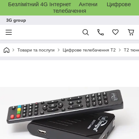
Безлімітний 4G Інтернет Антени Цифрове
телебачення
3G group
Товари та послуги
Цифрове телебачення T2
T2 тюн