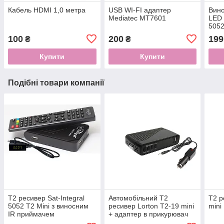
Кабель HDMI 1,0 метра
USB WI-FI адаптер
Вино
Mediatec MT7601
LED 
5052
100
200
199
₴
₴
Купити
Купити
Подібні товари компанії
Т2 ресивер Sat-Integral
Автомобільний Т2
Т2 р
5052 T2 Mini з виносним
ресивер Lorton T2-19 mini
mini
IR приймачем
+ адаптер в прикурювач