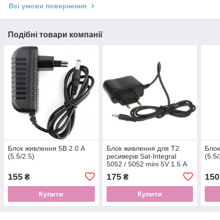
Всі умови повернення
Подібні товари компанії
Блок живлення 5В 2.0 А
Блок живлення для Т2
Блок
(5.5/2.5)
ресиверів Sat-Integral
(5.5/
5052 / 5052 mini 5V 1.5 А
(3.5/1.35)
155
175
150
₴
₴
Купити
Купити