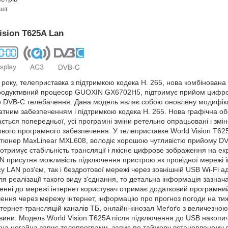
 шт
ision T625A Lan
року, телеприставка з підтримкою кодека H. 265, нова комбінована
продуктивний процесор GUOXIN GX6702H5, підтримує прийом цифро
о DVB-C телебачення. Дана модель являє собою оновлену модифік
атним забезпеченням і підтримкою кодека H. 265. Нова графічна обо
ється попередньої, усі програмні зміни ретельно опрацьовані і змін
нового програмного забезпечення. У телеприставке World Vision T6
тюнер MaxLinear MXL608, володіє хорошою чутливістю прийому DVB
 отримує стабільність трансляції і якісне цифрове зображення на ек
AN присутня можливість підключення пристрою як провідної мережі 
су LAN роз'єм, так і бездротової мережі через зовнішній USB Wi-Fi ад
ля реалізації такого виду з'єднання, то детальна інформація зазнач
ченні до мережі інтернет користувач отримає додатковий програмни
ення через мережу інтернет, інформацію про прогноз погоди на тиж
тернет-трансляцій каналів ТБ, онлайн-кінозал Меґоґо з величезною 
ини. Модель World Vision T625A після підключення до USB накопичу
тна негайна запис телепрограми, запис по таймеру встановленому 