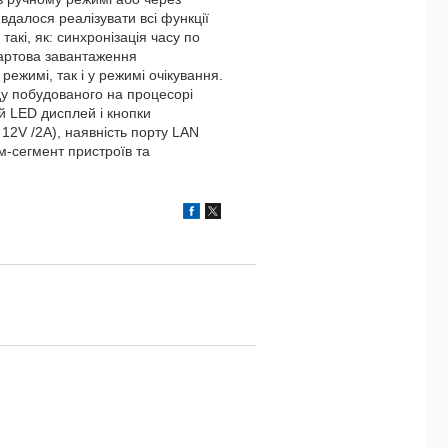
далося реалізувати всі функції
акі, як: синхронізація часу по
тартова завантаження
ежимі, так і у режимі очікування.
ду побудованого на процесорі
й LED дисплей і кнопки
12V /2A), наявність порту LAN
м-сегмент пристроїв та