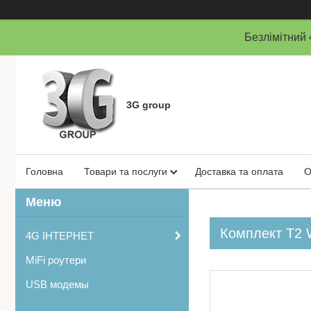
Безлімітни
3G group
Головна
Товари та послуги
Доставка та оплата
О
Комплект Т2 W
4G ІНТЕРНЕТ
MiFi роутери
USB модемы