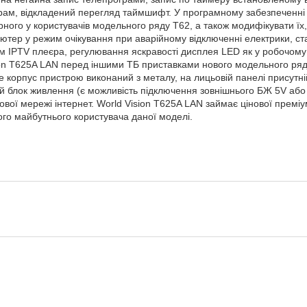
грам, відкладений перегляд таймшифт. У програмному забезпеченні в
ого у користувачів модельного ряду Т62, а також модифікувати їх, т
п'ютер у режим очікування при аварійному відключенні електрики, с
 IPTV плеєра, регулювання яскравості дисплея LED як у робочому р
sion T625A LAN перед іншими ТБ приставками нового модельного ря
корпус пристрою виконаний з металу, на лицьовій панелі присутні
й блок живлення (є можливість підключення зовнішнього БЖ 5V або 
вої мережі інтернет. World Vision T625A LAN займає цінової преміу
ого майбутнього користувача даної моделі.