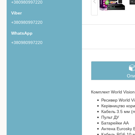
+380980997220
+380980997220
+380980997220
Опи
Комплект World Visio
Ресивер World V
Керівництво кор
Кабель 3.5 мм (m
Пульт ДУ
Батарейки АА
Антена Eurosky 
Кабель RG6 10 м