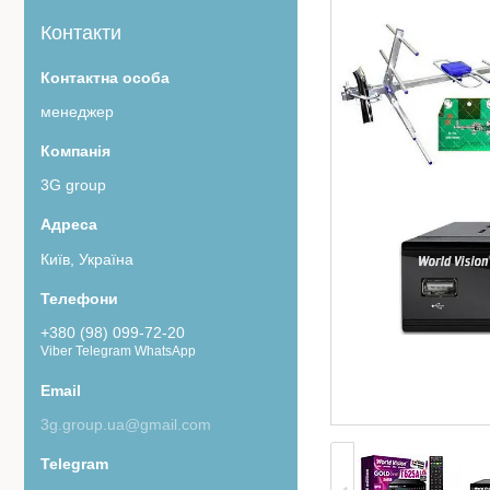
Контакти
менеджер
3G group
Київ, Україна
+380 (98) 099-72-20
Viber Telegram WhatsApp
3g.group.ua@gmail.com