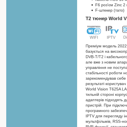
F6 роз'єм Zinc 2
F-штекер (тато)
T2 тюнер World V
Преміум модель 2022 
базується на високо
DVB-T/T2 і кабельног
але вже з новим апар
управління не поступа
стабільності роботи 
зарекомендував себе 
результаті користувач
World Vision T625A L
тильній стороні корпу
адаптерів підходять д
пристрій. При підклю
програмного забезпеч
IPTV для перегляду ін
мультфільмів, RSS-нов
PVR функції, стандар