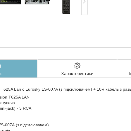
с
Характеристики
І
n T625A Lan c Eurosky ES-007А (з підсилювачем) + 10м кабель з ра
ision T625A LAN
истувача
ini-jack) - 3 RCA
ES-007А (з підсилювачем)
етрів