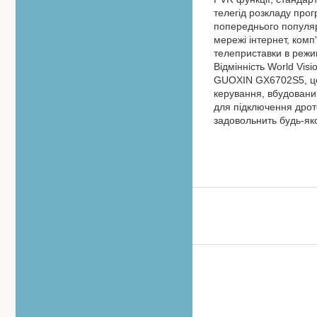
телегід розкладу про
попереднього популярн
мережі інтернет, ком
телеприставки в режим
Відмінність World Vi
GUOXIN GX6702S5, це 
керування, вбудовани
для підключення дрото
задовольнить будь-як