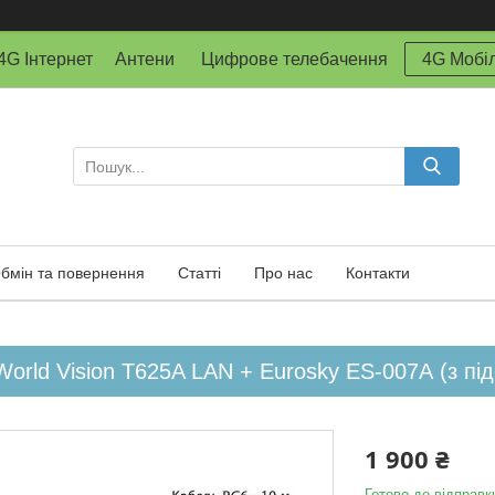
й 4G Інтернет Антени Цифрове телебачення
4G Мобіл
бмін та повернення
Статті
Про нас
Контакти
orld Vision T625A LAN + Eurosky ES-007А (з п
1 900 ₴
Готово до відправк