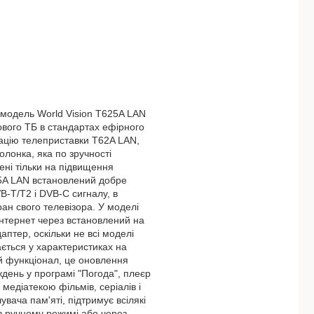
 модель World Vision T625A LAN
вого ТБ в стандартах ефірного
ацію телеприставки T62A LAN,
лонка, яка по зручності
ені тільки на підвищення
25A LAN встановлений добре
-T/T2 і DVB-C сигналу, в
ран свого телевізора. У моделі
інтернет через встановлений на
аптер, оскільки не всі моделі
ається у характеристиках на
й функціонал, це оновлення
день у програмі "Погода", плеєр
медіатекою фільмів, серіалів і
вача пам'яті, підтримує всілякі
в ручному режимі або через