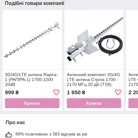
Подібні товари компанії
3G/4G/LTE антена Rapira-
Антенний комплект 3G/4G
Анте
1 (РАПІРА-1) 1700-2200
LTE антена Стріла 1700 -
LTE 
20dB
2170 МГц 20 дБ (TS9)
217
999
1 650
2 2
₴
₴
Купити
Купити
Про нас
99% позитивних з 383 відгуків за рік