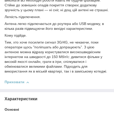
виконати всі необхідні роботи навіть не будучи фахівцем.
Стійке до зовнішніх опадів покриття створює додаткову
зручність у цьому плані — ні сніг, ні дощ цій антені не страшні.
Легкість підключення.
Антена легко підключається до роутера або USB модему, в
кілька разів підвищуючи його вихідні характеристики.
Кому підійде.
Тим, хто хоче посилити сигнал 3G/4G, не чекаючи, поки
оператори щось "поліпшать або допрацюють". З цією
антеною можна відразу користуватися високошвидкісним
інтернетом на швидкості до 150 Мбіт/с: дивитися фільми у
високій якості онлайн, грати в ігри, спілкуватися і
обмінюватися великими файлами. Підходить для
використання як в міській квартирі, так і в заміському котеджі.
Приховати
Характеристики
Основні