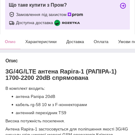
Що таке купити з Пром?
Замовлення під захистом
Доступна доставка
Опис
Характеристики
Доставка
Оплата
Умови п
Опис
3G/4G/LTE антена Rapira-1 (РАПІРА-1)
1700-2200 20dB спрямована
В комплект входить:
антена Рапіра 20dB
кабель rg-58 10 м з F-коннекторами
антенний перехідник TS9
Висока потужність посилення.
Антена Rapira-1 застосовується для поліпшення якості 3G/4G
сигналу стільникової мережі GSM операторів Київстар,