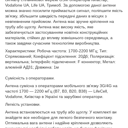
Vodafone UA, Life UA, Тримоб. За допомогою даної антени
можна значно посилити приймається сигнал, поліпшити якість
зв'язку, збільшити швидкість передачі даних в місцях з
невпевненим прийомом. Антена має зручне кріплення на
трубу або щоглу. Антена має високу якість, яке
забезпечується застосуванням новітніх конструкційних
матеріалів, стійких до впливу зовнішнього середовища, а
також завдяки сучасним технологіям виробництва.
Характеристики: Робоча частота: 1700-2200 МГц; Тип:
Спрямований; Коефіцієнт підсилення: 20Дб; Поляризація:
вертикальна; Інтерфейс підключення: F коннектор; Метал:
алюміній АД31; Довжина: 1м
Сумісність з операторами.
Антена сумісна з операторами мобільного зв'язку 3G/4G на
частоті 1700 — 2200 мГц (B7, B3, B20, B38) — LifeCell,
Vodafone, Київстар в Україні та зарубіжні оператори.
Легкість установки.
Антена встановлюється на трубу або щоглу. У комплекті ви
знайдете все необхідне для легкого безпечного монтажу.
Оптимальна вага антени і надійне кріплення дозволяють