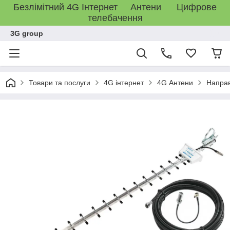
Безлімітний 4G Інтернет Антени Цифрове
телебачення
3G group
Товари та послуги
4G інтернет
4G Антени
Направ