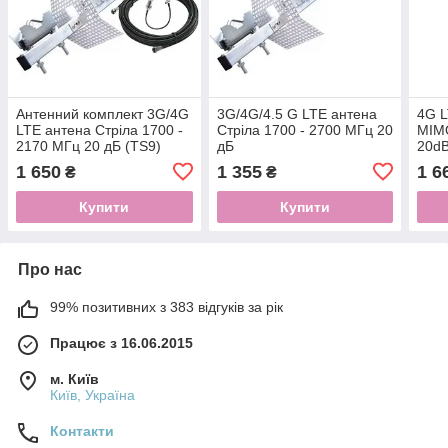
Антенний комплект 3G/4G
3G/4G/4.5 G LTE антена
4G L
LTE антена Стріла 1700 -
Стріла 1700 - 2700 МГц 20
MIM
2170 МГц 20 дБ (TS9)
дБ
20d
1 650
1 355
1 6
₴
₴
Купити
Купити
Про нас
99% позитивних з 383 відгуків за рік
Працює з 16.06.2015
м. Київ
Київ, Україна
Контакти