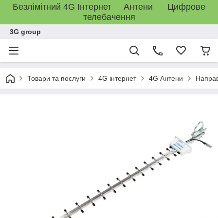
Безлімітний 4G Інтернет Антени Цифрове
телебачення
3G group
Товари та послуги
4G інтернет
4G Антени
Направ