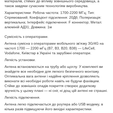
матеріалів, стійких до впливу зовнішнього середовища, а
також завдяки сучасним технологіям виробництва.
Характеристики: Робоча частота: 1700-2200 МГц; Тип:
Спрямований; Коефіцієнт підсилення: 20Дб; Поляризація:
вертикальна; Інтерфейс підключення: F коннектор; Метал:
алюміній АД31; Довжина: 1м
Сумісність з операторами.
Антена сумісна з операторами мобільного зв'язку 3G/4G на
частоті 1700 — 2200 мГц (B7, B3, B20, B38) — LifeCell,
Vodafone, Київстар в Україні та зарубіжні оператори.
Легкість установки.
Антена встановлюється на трубу або щоглу. У комплекті ви
знайдете все необхідне для легкого безпечного монтажу.
Оптимальна вага антени і надійне кріплення дозволяють
виконати всі необхідні роботи навіть не будучи фахівцем.
Стійке до зовнішніх опадів покриття створює додаткову
зручність у цьому плані — ні сніг, ні дощ цій антені не страшні.
Легкість підключення.
Антена легко підключається до роутера або USB модему, в
кілька разів підвищуючи його вихідні характеристики.