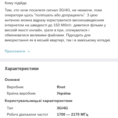
Кому підійде.
Тим, хто хоче посилити сигнал 3G/4G, не чекаючи, поки
оператори щось "поліпшать або допрацюють". З цією
антеною можна відразу користуватися високошвидкісним
інтернетом на швидкості до 150 Мбіт/с: дивитися фільми у
високій якості онлайн, грати в ігри, спілкуватися і
обмінюватися великими файлами. Підходить для
використання як в міській квартирі, так і в заміському котеджі.
Приховати
Характеристики
Основні
Виробник
Rnet
Країна виробник
Україна
Користувальницькі характеристики
Тип
3G/4G
Робочі діапазони частот
1700 — 2170 МГц