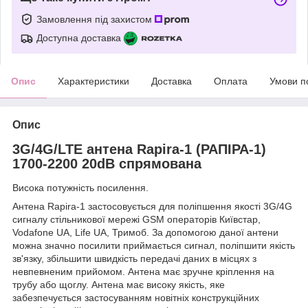
Замовлення під захистом
Доступна доставка
Опис
Характеристики
Доставка
Оплата
Умови п
Опис
3G/4G/LTE антена Rapira-1 (РАПІРА-1)
1700-2200 20dB спрямована
Висока потужність посилення.
Антена Rapira-1 застосовується для поліпшення якості 3G/4G
сигналу стільникової мережі GSM операторів Київстар,
Vodafone UA, Life UA, Тримоб. За допомогою даної антени
можна значно посилити приймається сигнал, поліпшити якість
зв'язку, збільшити швидкість передачі даних в місцях з
невпевненим прийомом. Антена має зручне кріплення на
трубу або щоглу. Антена має високу якість, яке
забезпечується застосуванням новітніх конструкційних