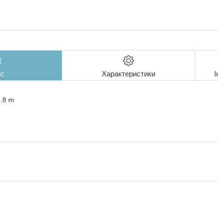
с
Характеристики
І
.8 m