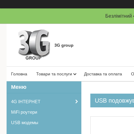
Безлімітни
3G group
Головна
Товари та послуги
Доставка та оплата
О
USB подовжув
4G ІНТЕРНЕТ
MiFi роутери
USB модемы