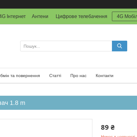
й 4G Інтернет Антени Цифрове телебачення
4G Мобіл
бмін та повернення
Статті
Про нас
Контакти
ач 1.8 m
89 ₴
Немає в наявності