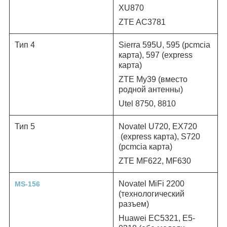
XU870
ZTE AC3781
Тип 4
Sierra 595U, 595 (pcmcia
карта
), 597 (express
карта
)
ZTE My39 (вместо
родной антенны)
Utel 8750, 8810
Тип 5
Novatel U720, EX720
(express
карта
), S720
(pcmcia
карта
)
ZTE MF622, MF630
Novatel MiFi 2200
MS-156
(технологический
разъем)
Huawei EC5321, E5-