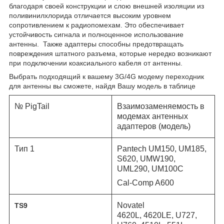
благодаря своей конструкции и слою внешней изоляции из
поливинилхлорида отличается высоким уровнем
сопротивлением к радиопомехам. Это обеспечивает
устойчивость сигнала и полноценное использование
антенны. Также адаптеры способны предотвращать
повреждения штатного разъема, которые нередко возникают
при подключении коаксиального кабеля от антенны.
Выбрать подходящий к вашему 3G/4G модему переходник
для антенны вы сможете, найдя Вашу модель в таблице
№ PigTail
Взаимозаменяемость в
модемах антенных
адаптеров (модель)
Тип 1
Pantech UM150, UM185,
S620, UMW190,
UML290, UM100C
Cal-Comp A600
Novatel
TS9
4620L,
4620LE,
U727,