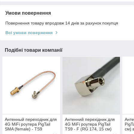
Умови повернення
Повернення товару впродовж 14 днів за рахунок покупця
Всі умови повернення
Подібні товари компанії
Антенный переходник для
Антенний перехідник для
Анте
4G MiFi роутера PigTail
4G MiFi роутера PigTail
PigT
SMA (female) - TS9
TS9 - F (RG 174, 15 см)
см) 