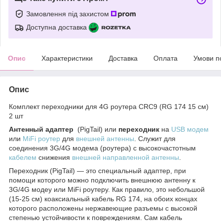
Замовлення під захистом
Доступна доставка
Опис
Характеристики
Доставка
Оплата
Умови п
Опис
Комплект переходники для 4G роутера CRC9 (RG 174 15 см)
2 шт
Антенный адаптер
(PigTail) или
переходник
на
USB модем
или
MiFi роутер
для
внешней антенны
. Служит для
соединения 3G/4G модема (роутера) с высокочастотным
кабелем
снижения
внешней направленной антенны
.
Переходник (PigTail) — это специальный адаптер, при
помощи которого можно подключить внешнюю антенну к
3G/4G модеу или MiFi роутеру. Как правило, это небольшой
(15-25 см) коаксиальный кабель RG 174, на обоих концах
которого расположены нержавеющие разъемы с высокой
степенью устойчивости к повреждениям. Сам кабель