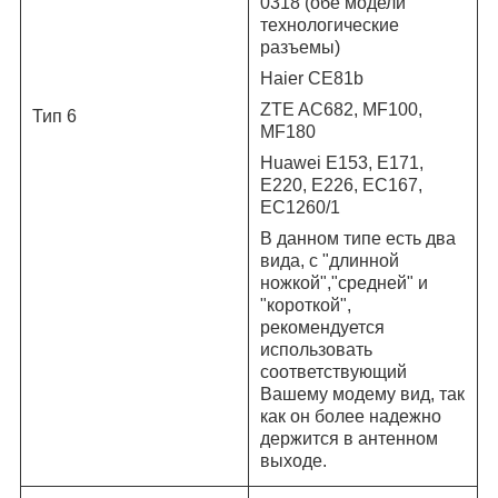
0318 (обе модели
технологические
разъемы)
Haier CE81b
ZTE AC682, MF100,
Тип 6
MF180
Huawei E153, E171,
E220, E226, EC167,
EC1260/1
В данном типе есть два
вида, с "длинной
ножкой","средней" и
"короткой",
рекомендуется
использовать
соответствующий
Вашему модему вид, так
как он более надежно
держится в антенном
выходе.