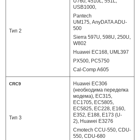
U760, 4510L, 551L,
USB1000,
Pantech
UM175,
AnyDATA ADU-
500
Тип 2
Sierra 597U, 598U, 250U,
W802
Huawei EC168, UML397
PX500, PC5750
Cal-Comp A605
Huawei EC306
CRC9
(необходима переделка
модема), EC315,
EC1705, EC5805,
EC5825, EC228, E160,
E352, E188, E173 (U-
Тип 3
2), Huawei E3276
Cmotech CCU-550, CDU-
550, CDU-680