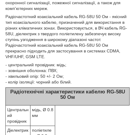
охоронної сигналізації, пожежної сигналізації, а також для
комп'ютерних мереж.
Радіочастотний коаксіальний кабель RG-58U 50 Ом - якісний
тип коаксіального кабелю, призначений для використання в
різних кліматичних зонах. Використовується, в ВЧ кабель RG-
58U, діелектрик з твердого поліетилену забезпечує високу
ступінь узгодження в широкому діапазоні частот.
Радіочастотний коаксіальний кабель RG-58U 50 Ом
прекрасно підходить для застосування в системах CDMA,
VHF/UHF, GSM LTE.
- центральний провідник: мідь;
- зовнішня оболонка: ПВХ;
- хвильовий опір: 50 +/- 2 Ом;
- колір ізоляції: чорний або білий.
Радіотехнічні характеристики кабелю RG-58U
50 Ом
Центральн
мідь, Ø 0.8
ий
мм
провідник
Діелектрик
поліетиле