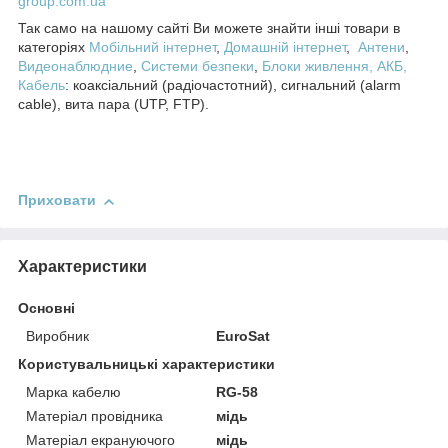
group.com.ua
Так само на нашому сайті Ви можете знайти інші товари в
категоріях
Мобільний інтернет
,
Домашній інтернет
,
Антени
,
Видеонаблюдние
,
Системи безпеки
,
Блоки живлення, АКБ,
Кабель
: коаксіальний (радіочастотний), сигнальний (alarm
cable), вита пара (UTP, FTP).
Приховати
Характеристики
Основні
Виробник
EuroSat
Користувальницькі характеристики
Марка кабелю
RG-58
Матеріал провідника
мідь
Матеріал екрануючого
мідь