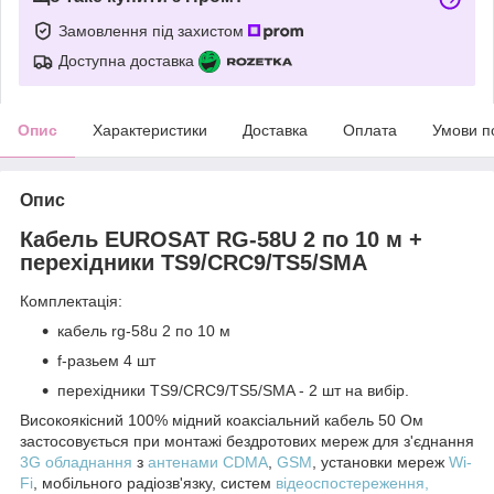
Замовлення під захистом
Доступна доставка
Опис
Характеристики
Доставка
Оплата
Умови п
Опис
Кабель EUROSAT RG-58U 2 по 10 м +
перехідники TS9/CRC9/TS5/SMA
Комплектація:
кабель rg-58u 2 по 10 м
f-разьем 4 шт
перехідники TS9/CRC9/TS5/SMA - 2 шт на вибір.
Високоякісний 100% мідний коаксіальний кабель 50 Ом
застосовується при монтажі бездротових мереж для з'єднання
3G обладнання
з
антенами CDMA
,
GSM
, установки мереж
Wi-
Fi
, мобільного радіозв'язку, систем
відеоспостереження,