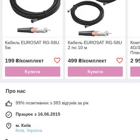
Кабель EUROSAT RG-58U
Кабель EUROSAT RG-58U
Ком
5м
2 по 10 м
4G/
Пла
NET 
199
499
2 9
₴/комплект
₴/комплект
34 d
RG-
Купити
Купити
Про нас
99% позитивних з 383 відгуків за рік
Працює з 16.06.2015
м. Київ
Київ, Україна