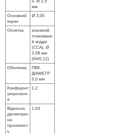
н, Ø 2,9
мм
Основний
Ø 3,05
екран
Оплетка
алюміній,
плаковани
й міддю
(CCA), Ø
3,58 мм
(64/0,12)
Оболонка
ПВХ,
ДІАМЕТР
5,0 мм
Коефіцієнт
1,2
укороченн
я
Відносна
1,63
діелектрич
на
проникніст
ь