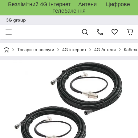
Безлімітний 4G Інтернет Антени Цифрове
телебачення
3G group
Товари та послуги
4G інтернет
4G Антени
Кабель