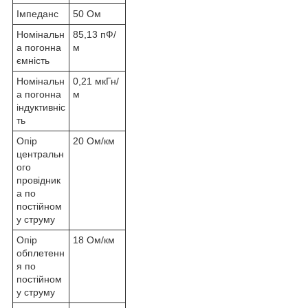
Імпеданс
50 Ом
Номінальн
85,13 пФ/
а погонна
м
ємність
Номінальн
0,21 мкГн/
а погонна
м
індуктивніс
ть
Опір
20 Ом/км
центральн
ого
провідник
а по
постійном
у струму
Опір
18 Ом/км
обплетенн
я по
постійном
у струму