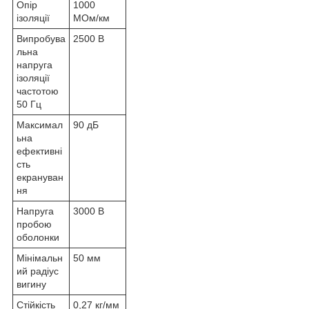
Опір
1000
ізоляції
МОм/км
Випробува
2500 В
льна
напруга
ізоляції
частотою
50 Гц
Максимал
90 дБ
ьна
ефективні
сть
екрануван
ня
Напруга
3000 В
пробою
оболонки
Мінімальн
50 мм
ий радіус
вигину
Стійкість
0,27 кг/мм