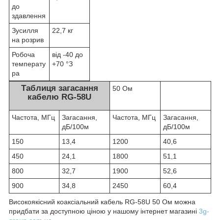
до
здавлення
Зусилля
22,7 кг
на розрив
Робоча
від -40 до
температу
+70 °З
ра
Таблиця загасання
50 Ом
кабелю RG-58U
Частота, МГц
Загасання,
Частота, МГц
Загасання,
дБ/100м
дБ/100м
150
13,4
1200
40,6
450
24,1
1800
51,1
800
32,7
1900
52,6
900
34,8
2450
60,4
Високоякісний коаксіальний кабель RG-58U 50 Ом можна
придбати за доступною ціною у нашому інтернет магазині
3g-