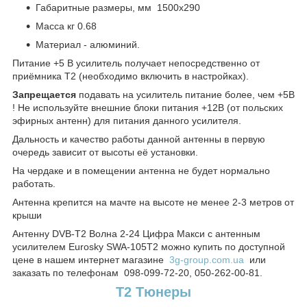
Габаритные размеры, мм 1500х290
Масса кг 0.68
Материал - алюминий.
Питание +5 В усилитель получает непосредственно от
приёмника Т2 (необходимо включить в настройках).
Запрещается
подавать на усилитель питание более, чем +5В
! Не используйте внешние блоки питания +12В (от польских
эфирных антенн) для питания данного усилителя.
Дальность и качество работы данной антенны в первую
очередь зависит от высоты её установки.
На чердаке и в помещении антенна не будет нормально
работать.
Антенна крепится на мачте на высоте не менее 2-3 метров от
крыши
Антенну DVB-T2 Волна 2-24 Цифра Макси с антенным
усилителем Eurosky SWA-105T2 можно купить по доступной
цене в нашем интернет магазине
3g-group.com.ua
или
заказать по телефонам 098-099-72-20, 050-262-00-81.
T2 Тюнеры