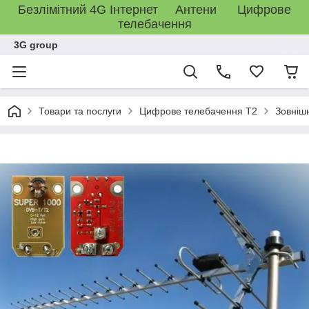
Безлімітний 4G Інтернет Антени Цифрове
телебачення
3G group
Товари та послуги
Цифрове телебачення T2
Зовніш