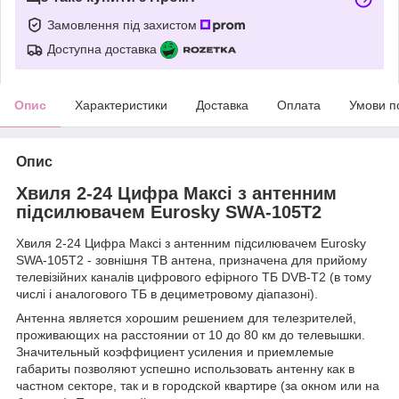
Замовлення під захистом
Доступна доставка
Опис
Характеристики
Доставка
Оплата
Умови п
Опис
Хвиля 2-24 Цифра Максі з антенним
підсилювачем Eurosky SWA-105T2
Хвиля 2-24 Цифра Максі з антенним підсилювачем Eurosky
SWA-105T2 - зовнішня ТВ антена, призначена для прийому
телевізійних каналів цифрового ефірного ТБ DVB-T2 (в тому
числі і аналогового ТБ в дециметровому діапазоні).
Антенна является хорошим решением для телезрителей,
проживающих на расстоянии от 10 до 80 км до телевышки.
Значительный коэффициент усиления и приемлемые
габариты позволяют успешно использовать антенну как в
частном секторе, так и в городской квартире (за окном или на