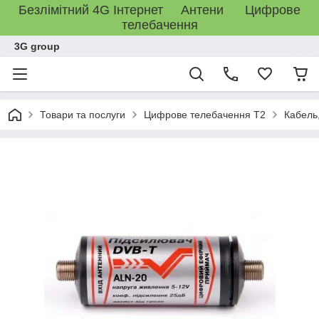
Безлімітний 4G Інтернет Антени Цифрове
телебачення
3G group
Товари та послуги
Цифрове телебачення T2
Кабель,