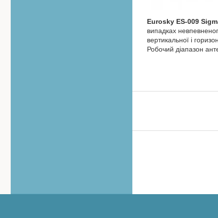
Eurosky ES-009 Sigm
випадках невпевненого
вертикальної і гориз
Робочий діапазон ант