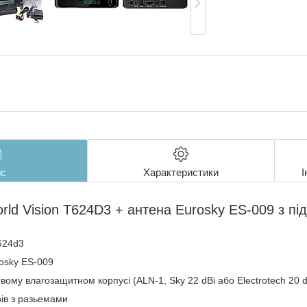
с
Характеристики
І
rld Vision T624D3 + антена Eurosky ES-009 з п
t624d3
rosky ES-009
вому влагозащитном корпусі (ALN-1, Sky 22 dBi або Electrotech 20 d
рів з разьемами