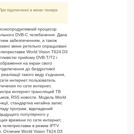
При підключенні в меню тюнера
високопродуктивний процесор
ельного DVB-C телебачення. Дана
тним забезпеченням, а також
рамні зміни ретельно опрацьовані
телеприставке World Vision T624 D3
тливістю прийому DVB-T/T2 і
 зображення на екран свого
 підключення до бездротової
реалізації такого виду з'єднання,
 сети интернет пользователь
ечения по сети интернет,
мотра интернет трансляций ТВ
ьмов, RSS новости. Модель World
нкції, стандартна негайна запис
ладу програм, відкладений
дыдущего популярного у
ция времени по сети интернет,
а телеприставки в режим IPTV
. Отличие World Vision T624 D3