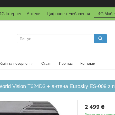
й 4G Інтернет Антени Цифрове телебачення
4G Мобіл
бмін та повернення
Статті
Про нас
Контакти
orld Vision T624D3 + антена Eurosky ES-009 з 
2 499 ₴
Готово до відправк