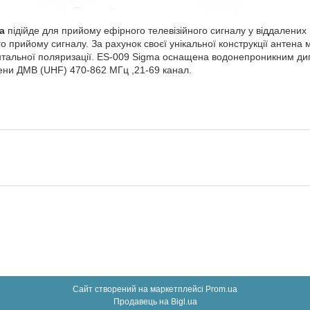
a
підійде для прийому ефірного телевізійного сигналу у віддалених 
 прийому сигналу. За рахунок своєї унікальної конструкції антена
онтальної поляризації. ES-009 Sigma оснащена водонепроникним д
ени ДМВ (UHF) 470-862 МГц ,21-69 канал.
Сайт створений на маркетплейсі
Prom.ua
Продавець на Bigl.ua