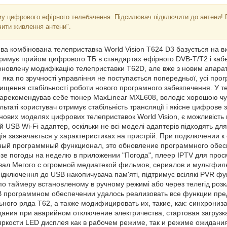
у цифрового ефірного телебачення. Підсилювач підключити до антени! 
чити живлення антени".
ова комбінована телеприставка World Vision T624 D3 базується на 
римує прийом цифрового ТБ в стандартах ефірного DVB-T/T2 і каб
новлену модифікацію телеприставки T62D, але вже з новим апара
яка по зручності управління не поступається попередньої, усі прог
ідвищення стабільності роботи нового програмного забезпечення. У 
арекомендував себе тюнер MaxLinear MXL608, володіє хорошою чу
льтаті користувач отримує стабільність трансляції і якісне цифрове
іх нових моделях цифрових телеприставок World Vision, є можливість
й USB Wi-Fi адаптер, оскільки не всі моделі адаптерів підходять для 
ія зазначається у характеристиках на пристрій. При подключении к
ный программный функционал, это обновление программного обесп
зе погоды на неделю в приложении "Погода", плеер IPTV для прос
зал Мегого с огромной медиатекой фильмов, сериалов и мультфил
підключення до USB накопичувача пам'яті, підтримує всілякі PVR фу
по таймеру встановленому в ручному режимі або через телегід розк
В программном обеспечении удалось реализовать все функции пре
ного ряда Т62, а также модифицировать их, такие, как: синхрониза
дания при аварийном отключение электричества, стартовая загрузк
яркости LED дисплея как в рабочем режиме, так и режиме ожидания