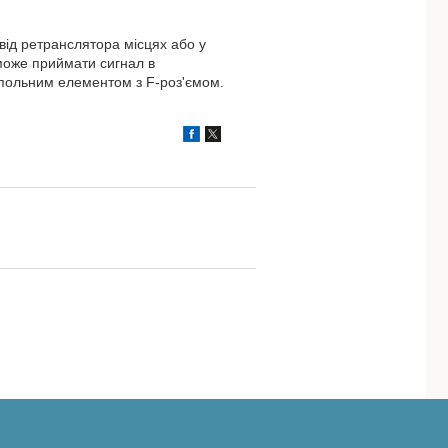
від ретранслятора місцях або у
 може приймати сигнал в
ипольним елементом з F-роз'ємом.