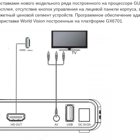
иставками нового модельного ряда построенного на процессоре G
сплея, отсутствие кнопок управления на лицевой панели корпуса,
жетный ценовой сегмент устройств. Программное обеспечение ада
приставки World Vision построенные на платформе GX6701.