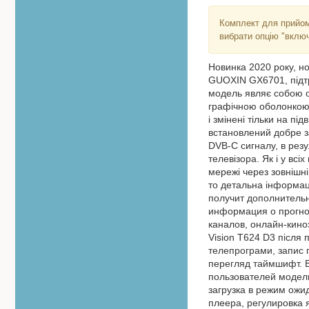
Комплект для прийом
вибрати опцію "вклю
Новинка 2020 року, н
GUOXIN GX6701, підт
модель являє собою о
графічною оболонкою 
і змінені тільки на п
встановлений добре з
DVB-C сигналу, в резу
телевізора. Як і у вс
мережі через зовнішні
то детальна інформац
получит дополнитель
информация о прогно
каналов, онлайн-кино
Vision T624 D3 після 
телепрограми, запис 
перегляд таймшифт. 
пользователей модель
загрузка в режим ожи
плеера, регулировка 