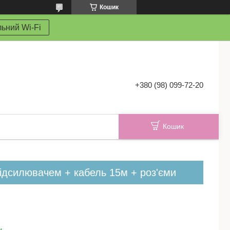
Кошик
ьний Wi-Fi
+380 (98) 099-72-20
Кошик
підсилювачем + кабель 15м + роз'єми
и