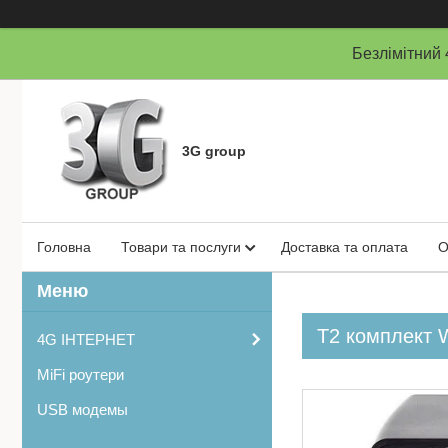
Безлімітни
3G group
Головна
Товари та послуги
Доставка та оплата
О
Т2 комплект W
4G ІНТЕРНЕТ
MiFi роутери
USB модемы