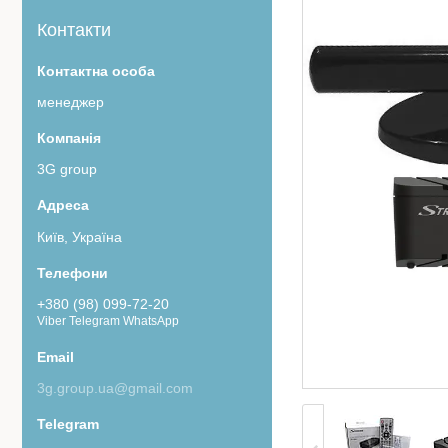
Контакти
менеджер
3G group
Київ, Україна
+380 (98) 099-72-20
Viber Telegram WhatsApp
3g.group.ua@gmail.com