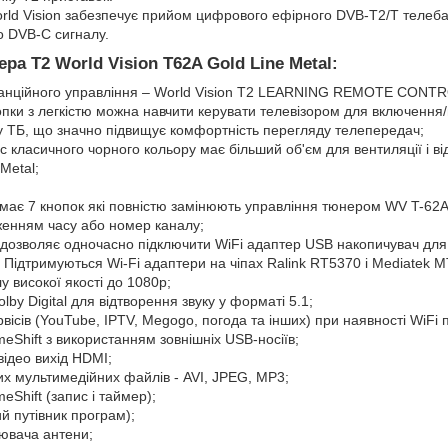
rld Vision забезпечує прийом цифрового ефірного DVB-T2/T телеба
 DVB-C сигналу.
ра Т2 World Vision T62A Gold Line Metal:
танційного управління – World Vision T2 LEARNING REMOTE CONTRO
опки з легкістю можна навчити керувати телевізором для включення/в
 ТБ, що значно підвищує комфортність перегляду телепередач;
 класичного чорного кольору має більший об'єм для вентиляції і ві
Metal;
ає 7 кнопок які повністю замінюють управління тюнером WV T-62A п
женням часу або номер каналу;
 дозволяє одночасно підключити WiFi адаптер USB накопичувач для 
. Підтримуються Wi-Fi адаптери на чіпах Ralink RT5370 і Mediatek 
у високої якості до 1080p;
lby Digital для відтворення звуку у форматі 5.1;
вісів (YouTube, IPTV, Megogo, погода та інших) при наявності WiFi 
meShift з використанням зовнішніх USB-носіїв;
ідео вихід HDMI;
их мультимедійних файлів - AVI, JPEG, MP3;
eShift (запис і таймер);
й путівник програм);
ювача антени;