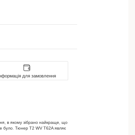
нформація для замовлення
ння, в якому зібрано найкраще, що
 не було. Тюнер Т2 WV T62A являє