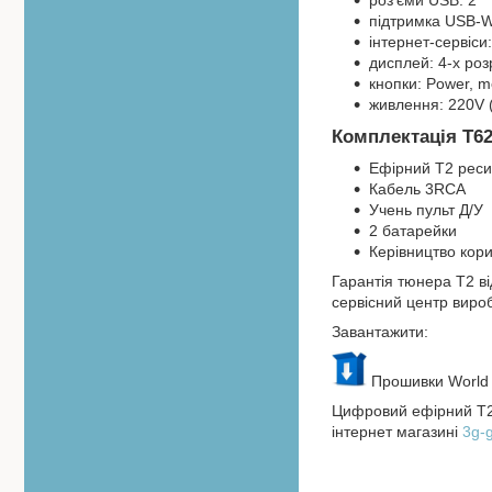
роз'єми USB: 2
підтримка USB-W
інтернет-сервіси
дисплей: 4-х ро
кнопки: Power, me
живлення: 220V 
Комплектація Т6
Ефірний Т2 рес
Кабель 3RCA
Учень пульт Д/У
2 батарейки
Керівництво кор
Гарантія тюнера Т2 ві
сервісний центр вироб
Завантажити:
Прошивки World 
Цифровий ефірний Т2
інтернет магазині
3g-