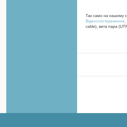
Так само на нашому са
Відеоспостереження
,
cable), вита пара (UTP