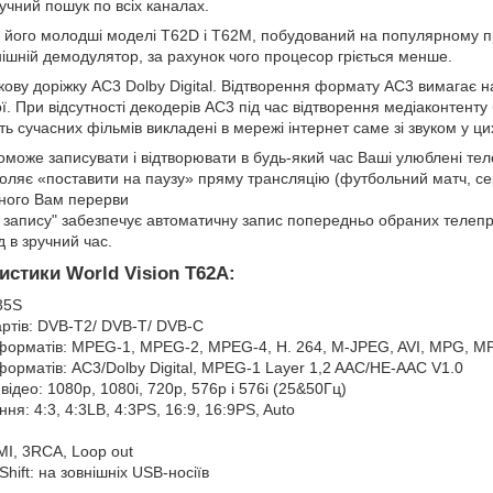
учний пошук по всіх каналах.
к і його молодші моделі T62D і T62M, побудований на популярному 
нішній демодулятор, за рахунок чого процесор гріється менше.
ову доріжку AC3 Dolby Digital. Відтворення формату AC3 вимагає н
рої. При відсутності декодерів AC3 під час відтворення медіаконтенту
ть сучасних фільмів викладені в мережі інтернет саме зі звуком у ц
може записувати і відтворювати в будь-який час Ваші улюблені тел
воляє «поставити на паузу» пряму трансляцію (футбольний матч, се
бного Вам перерви
о запису" забезпечує автоматичну запис попередньо обраних телепр
д в зручний час.
истики World Vision T62A:
35S
артів: DVB-T2/ DVB-T/ DVB-C
 форматів: MPEG-1, MPEG-2, MPEG-4, H. 264, M-JPEG, AVI, MPG, M
форматів: АС3/Dolby Digital, MPEG-1 Layer 1,2 AAC/HE-AAC V1.0
відео: 1080p, 1080i, 720p, 576p і 576i (25&50Гц)
я: 4:3, 4:3LB, 4:3PS, 16:9, 16:9PS, Auto
MI, 3RCA, Loop out
hift: на зовнішніх USB-носіїв