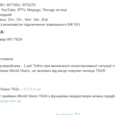
iFi: MT7601; RT5370
: YouTube, IPTV, Megogo, Погода та інші
зрядний
nu, Ch+, Ch-, Vol+, Vol-, Exit
(з можливістю підключення зовнішнього БЖ 5V)
2А:
ивер WV T62A
истувача
д виробника - 1 рік! Тобто при виникненні незапланованої ситуації 
ника World Vision, не залежно від місця покупки тюнера Т62А!
Vision T62x:
v 0.2.0.2.rar
 приймач World Vision T62A з фунциями медіаплеєра можна придб
group.com.ua