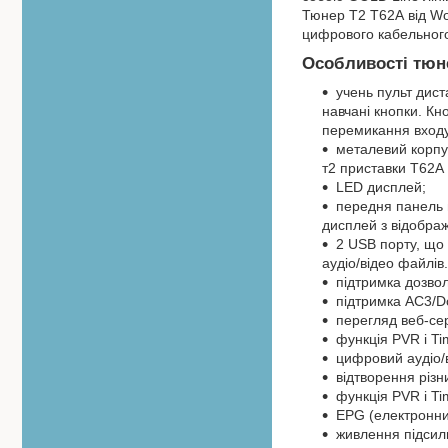
Тюнер Т2 Т62А від Wo
цифрового кабельного
Особливості тюне
учень пульт дис
навчані кнопки. Кн
перемикання входу
металевий корпус
т2 приставки Т62А 
LED дисплей;
передня панель м
дисплей з відобра
2 USB порту, що
аудіо/відео файлів
підтримка дозвол
підтримка АС3/Do
перегляд веб-сер
функція PVR і Ti
цифровий аудіо/в
відтворення різн
функція PVR і Tim
EPG (електронни
живлення підсил