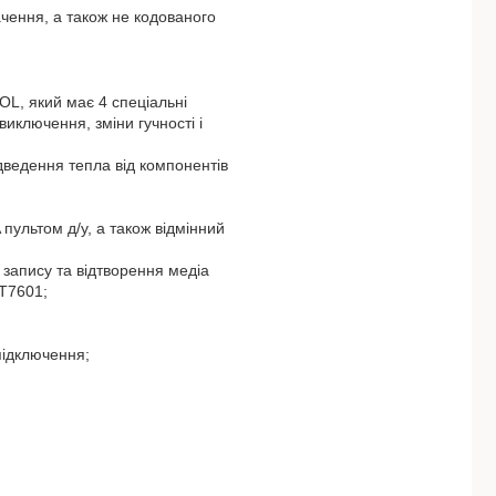
чення, а також не кодованого
L, який має 4 спеціальні
иключення, зміни гучності і
дведення тепла від компонентів
ультом д/у, а також відмінний
запису та відтворення медіа
MT7601;
підключення;