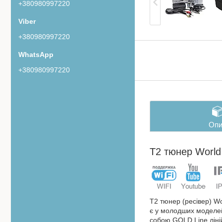
+380980997220
+380980997220
+380980997220
Опи
T2 тюнер World
Т2 тюнер (ресівер) Wo
є у молодших моделей
собою GOLD Line ліні