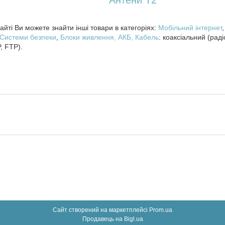
Антени T2
йті Ви можете знайти інші товари в категоріях:
Мобільний інтернет
Системи безпеки
,
Блоки живлення, АКБ,
Кабель
: коаксіальний (рад
, FTP).
Сайт створений на маркетплейсі
Prom.ua
Продавець на Bigl.ua