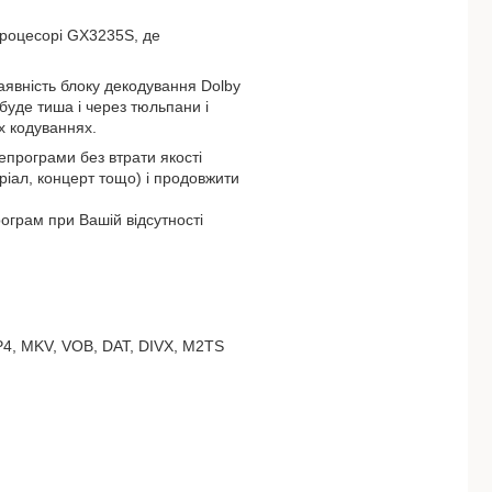
процесорі GX3235S, де
аявність блоку декодування Dolby
 буде тиша і через тюльпани і
их кодуваннях.
епрограми без втрати якості
ріал, концерт тощо) і продовжити
ограм при Вашій відсутності
P4, MKV, VOB, DAT, DIVX, M2TS