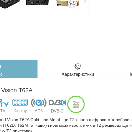
с
Характеристики
І
 Vision T62A
rld Vision T62A Gold Line Metal - це Т2 тюнер цифрового телебаче
 (T62D, T62M та інших) і нові можливості, яких в Т2 ресіверах ще
йку Т2 приставок.