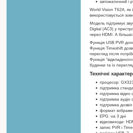
автоматичний і р
World Vision T62A, я
використовується зов
Модель підтримує звук
Digital (AC3) у прист
через HDMI. А більшіс
Функція USB PVR допо
Функція Timeshift доз
перегляд після потрі
Функція "відкладеног
будинки та їх перегля
Технічні характер
процесор: GX32
підтримка станд
підтримка відео
підтримка аудіо 
підтримка дозвіл 
формат зображенн
EPG: на 3 дні
відеовиходи: HD
запис PVR і TimeS