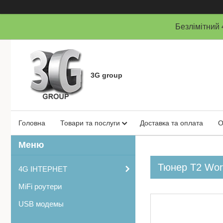
Безлімітни
3G group
Головна
Товари та послуги
Доставка та оплата
О
Тюнер Т2 Worl
4G ІНТЕРНЕТ
MiFi роутери
USB модемы