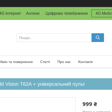
й 4G Інтернет Антени Цифрове телебачення
4G Мобіл
бмін та повернення
Статті
Про нас
Контакти
d Vision T62A + універсальний пульт
999 ₴
Немає в наявності