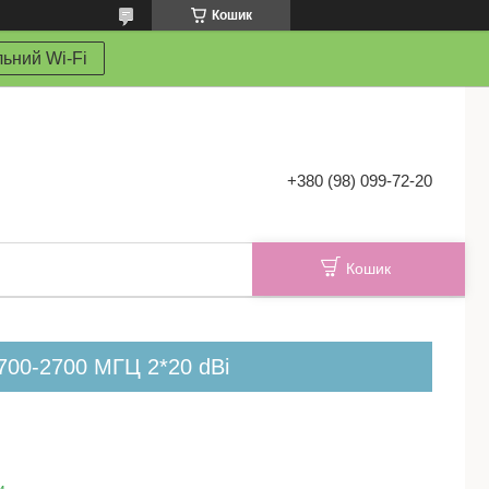
Кошик
ьний Wi-Fi
+380 (98) 099-72-20
Кошик
700-2700 МГЦ 2*20 dBi
и