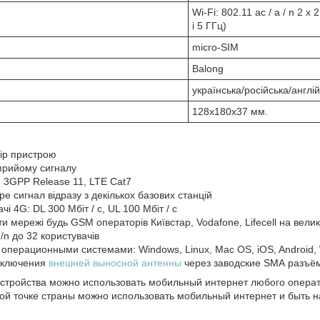
Wi-Fi: 802.11 ac / a / n 2 x 
і 5 ГГц)
micro-SIM
Balong
українська/російська/англі
128х180х37 мм.
ір пристрою
прийому сигналу
: 3GPP Release 11, LTE Cat7
 сигнал відразу з декількох базових станцій
і 4G: DL 300 Мбіт / с, UL 100 Мбіт / с
и мережі будь GSM операторів Київстар, Vodafone, Lifecell на вели
g/n до 32 користувачів
 операционными системами: Windows, Linux, Mac OS, iOS, Android,
дключения
внешней выносной антенны
через заводские SMA разъ
стройства можно использовать мобильный интернет любого операто
бой точке страны можно использовать мобильный интернет и быть 