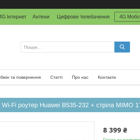
й 4G Інтернет Антени Цифрове телебачення
4G Мобіл
бмін та повернення
Статті
Про нас
Контакти
 Wi-Fi роутер Huawei B535-232 + стріла MIMO 1
8 399 ₴
Готово до відправк