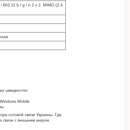
2 і 802.11 b / g / n 2 x 2, MIMO (2,4
йська
ких швидкостях
 Windows Mobile
ёмы
ра сотовой связи Украины. Где
на связи с внешним миром.