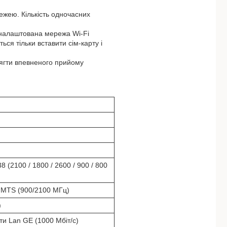
ежею. Кількість одночасних
о налаштована мережа Wi-Fi
ься тільки вставити сім-карту і
ягти впевненого прийому
 38 (2100 / 1800 / 2600 / 900 / 800
UMTS (900/2100 МГц)
)
ти Lan GE (1000 Мбіт/с)