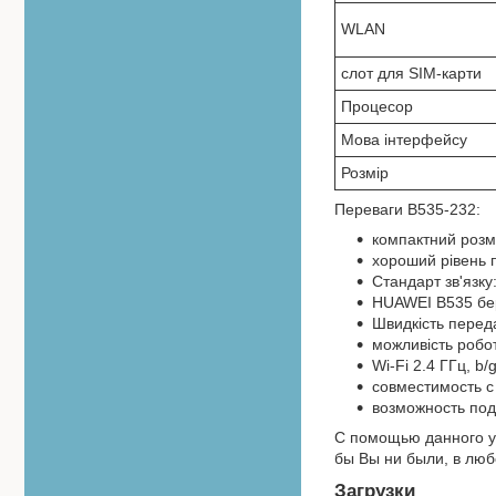
WLAN
слот для SIM-карти
Процесор
Мова інтерфейсу
Розмір
Переваги B535-232:
компактний розм
хороший рівень 
Стандарт зв'язку
HUAWEI B535 бере
Швидкість передач
можливість робот
Wi-Fi 2.4 ГГц, b/
совместимость с
возможность по
С помощью данного у
бы Вы ни были, в лю
Загрузки