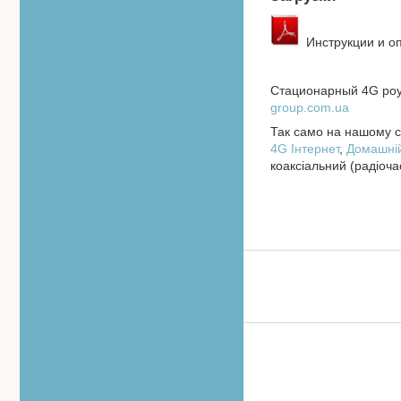
Инструкции и о
Стационарный 4G роу
group.com.ua
Так само на нашому са
4
G Інтернет
,
Домашній
коаксіальний (радіоча