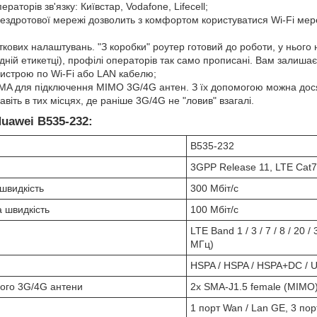
ераторів зв'язку: Київстар, Vodafone, Lifecell;
бездротової мережі дозволить з комфортом користуватися Wi-Fi мер
ткових налаштувань. "З коробки" роутер готовий до роботи, у ньог
адній етикетці), профілі операторів так само прописані. Вам залишаєт
ристрою по Wi-Fi або LAN кабелю;
SMA для підключення MIMO 3G/4G антен. З їх допомогою можна дос
авіть в тих місцях, де раніше 3G/4G не "ловив" взагалі.
uawei B535-232:
B535-232
3GPP Release 11, LTE Cat7
швидкість
300 Мбіт/с
 швидкість
100 Мбіт/с
LTE Band 1 / 3 / 7 / 8 / 20 /
МГц)
HSPA / HSPA / HSPA+DC / 
ього 3G/4G антени
2х SMA-J1.5 female (MIMO
1 порт Wan / Lan GE, 3 пор