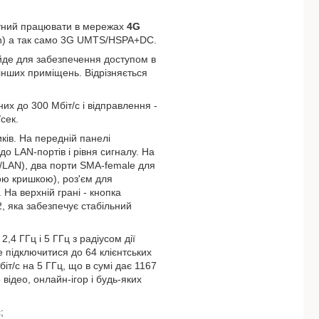
атний працювати в мережах
4G
tion) а так само 3G UMTS/HSPA+DC.
дійде для забезпечення доступом в
 інших приміщень. Відрізняється
х до 300 Мбіт/с і відправлення -
сек.
ків. На передній панелі
до LAN-портів і рівня сигналу. На
N/LAN), два порти SMA-female для
ою кришкою), роз'єм для
На верхній грані - кнопка
 яка забезпечує стабільний
,4 ГГц і 5 ГГц з радіусом дії
е підключитися до 64 клієнтських
біт/с на 5 ГГц, що в сумі дає 1167
 відео, онлайн-ігор і будь-яких
;