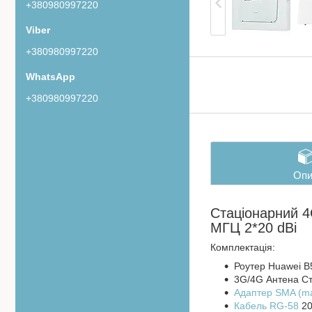
+380980997220
+380980997220
+380980997220
Опи
Стаціонарний 4
МГЦ 2*20 dBi
Комплектація:
Роутер Huawei B
3G/4G Антена Ст
Адаптер
SMA (ma
Кабель RG-58
20