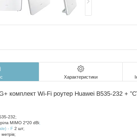
с
Характеристики
І
G+ комплект Wi-Fi роутер Huawei B535-232 + "
535-232;
ріла MIMO 2*20 dBi
;
le) - F
2 шт;
 метрів;