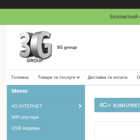
Безлімітни
3G group
Головна
Товари та послуги
Доставка та оплата
О
4G+ комплект
4G ІНТЕРНЕТ
MiFi роутери
USB модемы