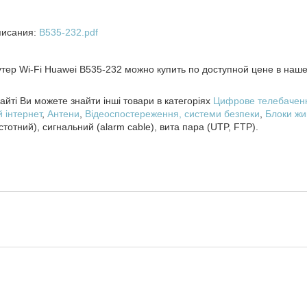
писания:
B535-232.pdf
тер Wi-Fi Huawei B535-232 можно купить по доступной цене в на
йті Ви можете знайти інші товари в категоріях
Цифрове телебачен
 інтернет
,
Антени
,
Відеоспостереження, системи безпеки
,
Блоки жи
стотний), сигнальний (alarm cable), вита пара (UTP, FTP).