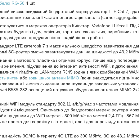
кабелю RG-58
4 шт.
вітній високошвидкісний бездротовий маршрутизатор LTE Cat 7, зд
ористанням технології частотної агрегація каналів (carrier aggrega
стовуватися в мережах операторів Київстар, Vodafone і Lifecell. Пі
ватних будинків і дач, офісних, торгових, складських, виробничих та
едачі даних, продуктивністю і надійністю в роботі.
андарт LTE категорії 7 з максимальною швидкістю завантаження дани
жимі 3G-роутер зможе завантажувати дані на швидкості до 43,2 Мбіт/
аний з матового пластика і отримав корпус, тонше ніж у попередни
и живлення, підключення до інтернет, активності WiFi, підключення 
увалися 4 гігабітних LAN-порти RJ45 (один з яких комбінований WA
ють антен
або
зовнішньої антени MIMO
(вони знаходяться під знімн
живлення і кнопка скидання налаштувань до заводських установок. 
awei B535-232 оснащений потужною вбудованою антеною MIMO 2x2,
ний WiFi модуль стандарту 802.11 a/b/g/n/ac з частотами мовлення 2
відкритій місцевості. Одночасно до бездротової мережі роутера мож
бміну даними до WiFi мережі - 300 Мбіт/с на частоті 2,4 ГГц і 867 М
 не просто для серфінгу в інтернеті, але і для перегляду потокового
 швидкість 3G/4G Інтернету 4G LTE до 300 Мбіт/с, 3G до 43,2 Мбіт/с