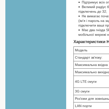
Підтримує всіх оп
Великий радіус 
підключень до 32;
Не вимагає поча
(ім'я і пароль на з
підключити ваші п
Має два гнізда 
мобільної мережі н
Характеристики H
Модель
Стандарт зв'язку:
Максимальна вхідна 
Максимально вихідна
4G LTE смуги
3G смуги
Роз'єми для зовнішн
LAN порти