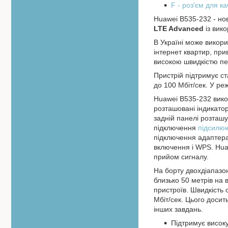
F - роз'єм для 
Huawei B535-232 - но
LTE Advanced
із вик
В Україні може викори
інтернет квартир, при
високою швидкістю пер
Пристрій підтримує ст
до 100 Мбіт/сек. У ре
Huawei B535-232 викон
розташовані індикатор
задній панелі розташ
підключення
підсилю
підключення адаптера 
включення і WPS. Hu
прийом сигналу.
На борту двохдіапазон
близько 50 метрів на 
пристроїв. Швидкість о
Мбіт/сек. Цього досить
інших завдань.
Підтримує високу