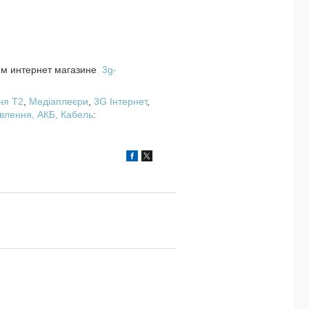
шем интернет магазине
3g-
ня T2
,
Медіаплеєри
,
3G Інтернет
,
влення, АКБ,
Кабель
: