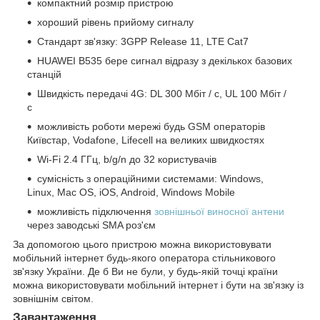
компактний розмір пристрою
хороший рівень прийому сигналу
Стандарт зв'язку: 3GPP Release 11, LTE Cat7
HUAWEI B535 бере сигнал відразу з декількох базових
станцій
Швидкість передачі 4G: DL 300 Мбіт / с, UL 100 Мбіт /
с
можливість роботи мережі будь GSM операторів
Київстар, Vodafone, Lifecell на великих швидкостях
Wi-Fi 2.4 ГГц, b/g/n до 32 користувачів
сумісність з операційними системами: Windows,
Linux, Mac OS, iOS, Android, Windows Mobile
можливість підключення
зовнішньої виносної антени
через заводські SMA роз'єм
За допомогою цього пристрою можна використовувати
мобільний інтернет будь-якого оператора стільникового
зв'язку України. Де б Ви не були, у будь-якій точці країни
можна використовувати мобільний інтернет і бути на зв'язку із
зовнішнім світом.
Завантаження