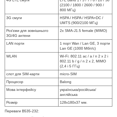
(2100 / 1800 / 2600 / 900 /
800 МГц)
3G смуги
HSPA / HSPA / HSPA+DC /
UMTS (900/2100 МГц)
Роз'єми для зовнішнього
2х SMA-J1.5 female (MIMO)
3G/4G антени
LAN порти
1 порт Wan / Lan GE, 3 порти
Lan GE (1000 Мбіт/с)
WLAN
Wi-Fi: 802.11 ac / a / n 2 x 2 і
802.11 b / g / n 2 x 2, MIMO
(2,4 і 5 ГГц)
слот для SIM-карти
micro-SIM
Процесор
Balong
Мова інтерфейсу
українська/російська/
англійська
Розмір
128х180х37 мм.
Переваги B535-232: