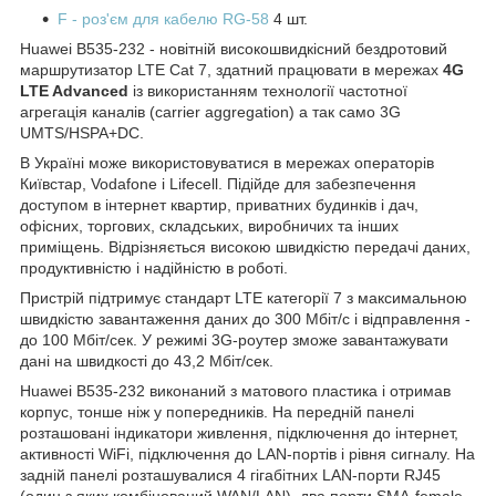
F - роз'єм для кабелю RG-58
4 шт.
Huawei B535-232 - новітній високошвидкісний бездротовий
маршрутизатор LTE Cat 7, здатний працювати в мережах
4G
LTE Advanced
із використанням технології частотної
агрегація каналів (carrier aggregation) а так само 3G
UMTS/HSPA+DC.
В Україні може використовуватися в мережах операторів
Київстар, Vodafone і Lifecell. Підійде для забезпечення
доступом в інтернет квартир, приватних будинків і дач,
офісних, торгових, складських, виробничих та інших
приміщень. Відрізняється високою швидкістю передачі даних,
продуктивністю і надійністю в роботі.
Пристрій підтримує стандарт LTE категорії 7 з максимальною
швидкістю завантаження даних до 300 Мбіт/с і відправлення -
до 100 Мбіт/сек. У режимі 3G-роутер зможе завантажувати
дані на швидкості до 43,2 Мбіт/сек.
Huawei B535-232 виконаний з матового пластика і отримав
корпус, тонше ніж у попередників. На передній панелі
розташовані індикатори живлення, підключення до інтернет,
активності WiFi, підключення до LAN-портів і рівня сигналу. На
задній панелі розташувалися 4 гігабітних LAN-порти RJ45