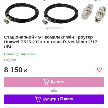
Стаціонарний 4G+ комплект Wi-Fi роутер
Huawei B535-232a + антена R-Net Mimo 2*17
dBi
Готово до відправки
Роздріб
8 150
₴
Купити
або
Купити з