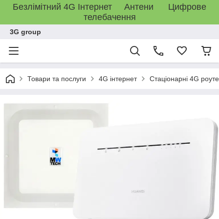
Безлімітний 4G Інтернет Антени Цифрове
телебачення
3G group
Товари та послуги
4G інтернет
Стаціонарні 4G роут