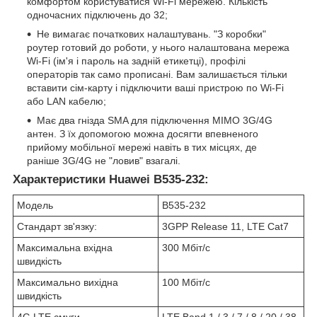
комфортом користуватися Wi-Fi мережею. Кількість
одночасних підключень до 32;
Не вимагає початкових налаштувань. "З коробки"
роутер готовий до роботи, у нього налаштована мережа
Wi-Fi (ім'я і пароль на задній етикетці), профілі
операторів так само прописані. Вам залишається тільки
вставити сім-карту і підключити ваші пристрою по Wi-Fi
або LAN кабелю;
Має два гнізда SMA для підключення MIMO 3G/4G
антен. З їх допомогою можна досягти впевненого
прийому мобільної мережі навіть в тих місцях, де
раніше 3G/4G не "ловив" взагалі.
Характеристики Huawei B535-232:
Модель
B535-232
Стандарт зв'язку:
3GPP Release 11, LTE Cat7
Максимальна вхідна
300 Мбіт/с
швидкість
Максимально вихідна
100 Мбіт/с
швидкість
4G LTE смуги
LTE Band 1 / 3 / 7 / 8 / 20 / 38