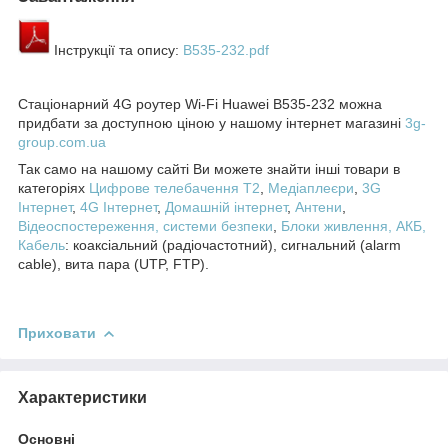
Інструкції та опису:
B535-232.pdf
Стаціонарний 4G роутер Wi-Fi Huawei B535-232 можна
придбати за доступною ціною у нашому інтернет магазині
3g-
group.com.ua
Так само на нашому сайті Ви можете знайти інші товари в
категоріях
Цифрове телебачення T2
,
Медіаплеєри
,
3G
Інтернет
,
4
G Інтернет
,
Домашній інтернет
,
Антени
,
Відеоспостереження, системи безпеки
,
Блоки живлення, АКБ,
Кабель
: коаксіальний (радіочастотний), сигнальний (alarm
cable), вита пара (UTP, FTP).
Приховати
Характеристики
Основні