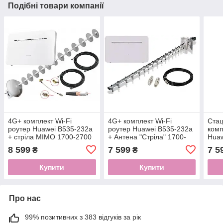
Подібні товари компанії
4G+ комплект Wi-Fi
4G+ комплект Wi-Fi
Стац
роутер Huawei B535-232a
роутер Huawei B535-232a
комп
+ стріла MIMO 1700-2700
+ Антена "Стріла" 1700-
Huaw
МГЦ 2*20 dBi
2170 МГц 21 dBi
анте
8 599
7 599
7 5
₴
₴
dBi
Купити
Купити
Про нас
99% позитивних з 383 відгуків за рік