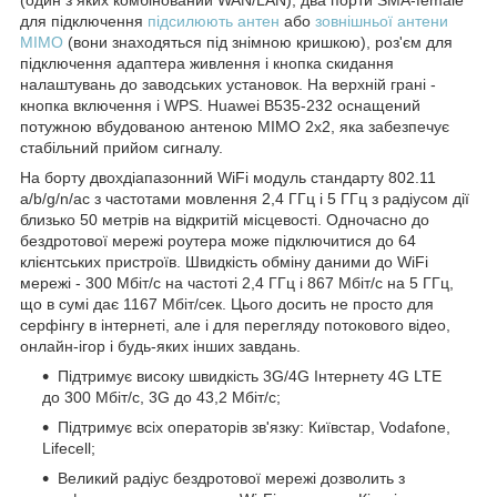
(один з яких комбінований WAN/LAN), два порти SMA-female
для підключення
підсилюють антен
або
зовнішньої антени
MIMO
(вони знаходяться під знімною кришкою), роз'єм для
підключення адаптера живлення і кнопка скидання
налаштувань до заводських установок. На верхній грані -
кнопка включення і WPS. Huawei B535-232 оснащений
потужною вбудованою антеною MIMO 2x2, яка забезпечує
стабільний прийом сигналу.
На борту двохдіапазонний WiFi модуль стандарту 802.11
a/b/g/n/ac з частотами мовлення 2,4 ГГц і 5 ГГц з радіусом дії
близько 50 метрів на відкритій місцевості. Одночасно до
бездротової мережі роутера може підключитися до 64
клієнтських пристроїв. Швидкість обміну даними до WiFi
мережі - 300 Мбіт/с на частоті 2,4 ГГц і 867 Мбіт/с на 5 ГГц,
що в сумі дає 1167 Мбіт/сек. Цього досить не просто для
серфінгу в інтернеті, але і для перегляду потокового відео,
онлайн-ігор і будь-яких інших завдань.
Підтримує високу швидкість 3G/4G Інтернету 4G LTE
до 300 Мбіт/с, 3G до 43,2 Мбіт/с;
Підтримує всіх операторів зв'язку: Київстар, Vodafone,
Lifecell;
Великий радіус бездротової мережі дозволить з