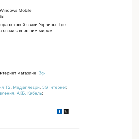
 Windows Mobile
ёмы
ра сотовой связи Украины. Где
на связи с внешним миром.
интернет магазине
3g-
ня T2
,
Медіаплеєри
,
3G Інтернет
,
влення, АКБ,
Кабель
: