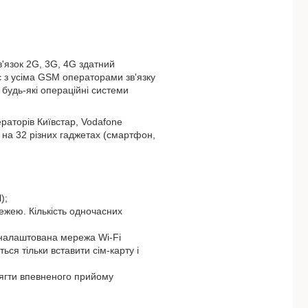
в'язок 2G, 3G, 4G здатний
є з усіма GSM операторами зв'язку
 будь-які операційні системи
раторів Київстар, Vodafone
о на 32 різних гаджетах (смартфон,
);
ежею. Кількість одночасних
о налаштована мережа Wi-Fi
ься тільки вставити сім-карту і
ягти впевненого прийому