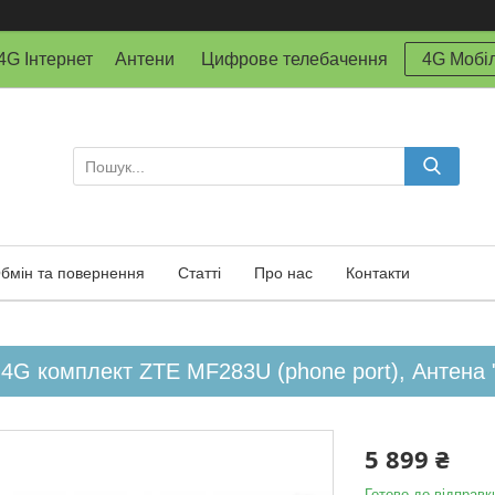
й 4G Інтернет Антени Цифрове телебачення
4G Мобіл
бмін та повернення
Статті
Про нас
Контакти
 4G комплект ZTE MF283U (phone port), Антена 
5 899 ₴
Готово до відправк