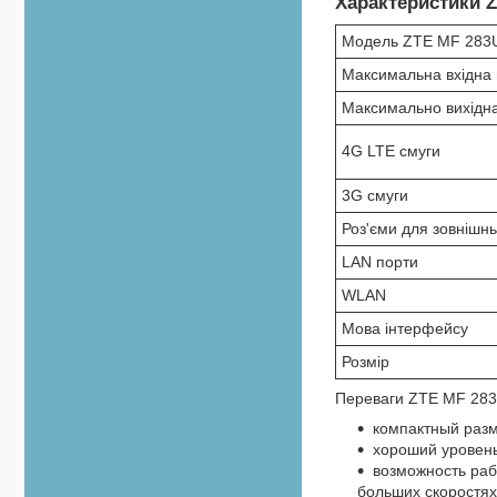
Характеристики Z
Модель ZTE MF 283
Максимальна вхідна 
Максимально вихідна
4G LTE смуги
3G смуги
Роз'єми для зовнішн
LAN порти
WLAN
Мова інтерфейсу
Розмір
Переваги ZTE MF 283
компактный разм
хороший уровен
возможность рабо
больших скоростях