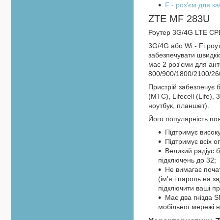
F - роз'єм для 
ZTE MF 283U
Роутер 3G/4G LTE CP
3G/4G або Wi - Fi роу
забезпечувати швидкіс
має 2 роз'єми для ант
800/900/1800/2100/2
Пристрій забезпечує 
(МТС), Lifecell (Life
ноутбук, планшет).
Його популярність по
Підтримує високу
Підтримує всіх оп
Великий радіус 
підключень до 32;
Не вимагає поча
(ім'я і пароль на з
підключити ваші п
Має два гнізда 
мобільної мережі н