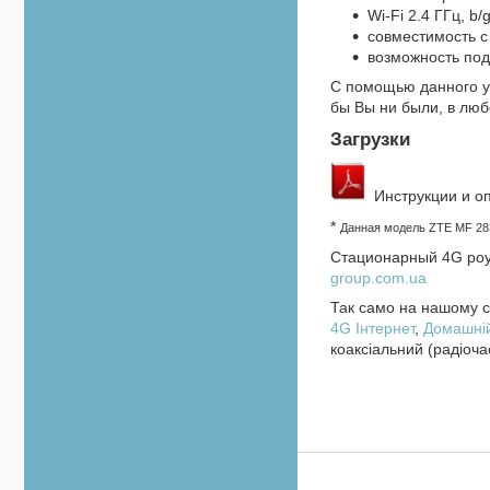
Wi-Fi 2.4 ГГц, b
совместимость с
возможность по
С помощью данного у
бы Вы ни были, в лю
Загрузки
Инструкции и оп
*
Данная модель ZTE MF 28
Стационарный 4G роу
group.com.ua
Так само на нашому са
4
G Інтернет
,
Домашній
коаксіальний (радіоча