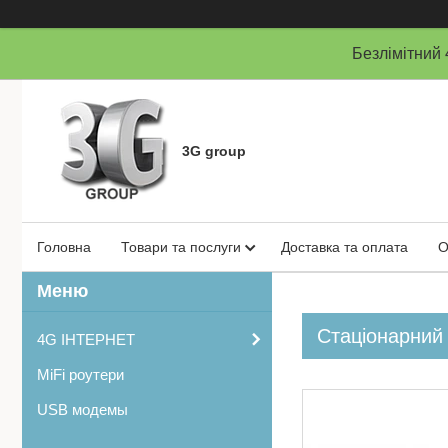
Безлімітни
3G group
Головна
Товари та послуги
Доставка та оплата
О
Стаціонарний
4G ІНТЕРНЕТ
MiFi роутери
USB модемы