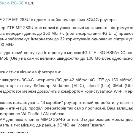
кабелю RG-58
4 шт.
E ZTE MF 283U є одним з найпопулярніших 3G/4G роутерів.
тер ZTE MF 283U має великі функціональні можливості: підтримує з
ть передачі даних до 150 Мбіт/ с (при використанні 4G LTE) працю
ени забезпечує Інтернетом до 32 користувачів одночасно підтримує
600 MHz
бездротовий доступ до Інтернету в мережі 4G LTE і 3G HSPA+DC опе
), 3Mob (Utel) на самих великих швидкостях до 100 Мбіт/сек одночасн
яснюється кількома факторами:
 швидкість 3G/4G Інтернету (3G до 42 Мбіт/с, 4G LTE до 150 Мбіт/с)
ераторів зв'язку: Київстар, Vodafone (МТС), Lifecell (Life), 3Mob (Utel
бездротової мережі дозволить з комфортом користуватися Wi-Fi мер
ткових налаштувань. "З коробки" роутер готовий до роботи, у ньог
адній етикетці), профілі операторів так само прописані. Вам залишаєт
ристрою по Wi-Fi або LAN кабелю;
SMA для підключення MIMO 3G/4G антен. З їх допомогою можна дос
авіть в тих місцях, де раніше 3G/4G не "ловив" взагалі.