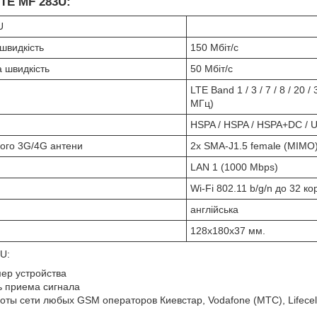
TE MF 283U:
U
швидкість
150 Мбіт/с
 швидкість
50 Мбіт/с
LTE Band 1 / 3 / 7 / 8 / 20 /
МГц)
HSPA / HSPA / HSPA+DC / 
ього 3G/4G антени
2х SMA-J1.5 female (MIMO
LAN 1 (1000 Mbps)
Wi-Fi 802.11 b/g/n до 32 ко
англійська
128х180х37 мм.
U:
ер устройства
ь приема сигнала
ты сети любых GSM операторов Киевстар, Vodafone (МТС), Lifecell 