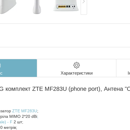
с
Характеристики
І
G комплект ZTE MF283U (phone port), Антена "
изатор
ZTE MF283U
;
ріла MIMO 2*20 dBi
;
le) - F
2 шт;
0 метрів;