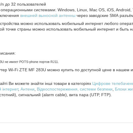
/g/n до 32 пользователей
 операционными системами: Windows, Linux, Mac OS, iOS, Android,
дключения
внешней выносной антенны
через заводские SMA разъ
стройства можно использовать мобильный интернет любого операто
бой точке страны можно использовать мобильный интернет и быть 
исания:
3U не имеет POTS-phone портов RJ11.
тер Wi-Fi ZTE MF 283U можно купить по доступной цене в нашем 
йті Ви можете знайти інші товари в категоріях
Цифрове телебачен
 інтернет
,
Антени
,
Відеоспостереження, системи безпеки
,
Блоки жи
стотний), сигнальний (alarm cable), вита пара (UTP, FTP).