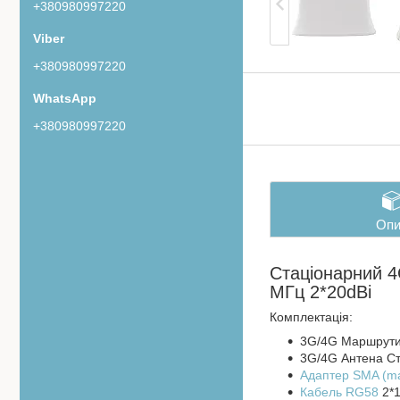
+380980997220
+380980997220
+380980997220
Опи
Стаціонарний 4
МГц 2*20dBi
Комплектація:
3G/4G Маршрут
3G/4G Антена Ст
Адаптер
SMA (ma
Кабель RG58
2*1