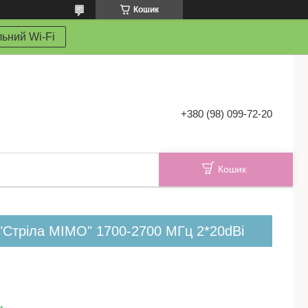
Кошик
ьний Wi-Fi
+380 (98) 099-72-20
Кошик
"Стріла MIMO" 1700-2700 МГц 2*20dBi
и