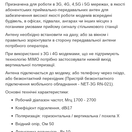
Призначена для роботи в 3G, 4G, 4,5G і 5G мережах, в якості
абонентських приймально-передавальних антен для
забезпечення високої якості роботи модемів всередині
будівель, в офісах, підвалах, ангарах чи інших місцях з
поганими умовами прийому сигналу стільникового станції
Антену необхідно встановити на даху, або за вікном і
правильно зорієнтувати в сторону передавальної антени
потрібного оператора.
При використанні з 3G і 4G модемами, що не підтримують
технологію MIMO потрібно застосовувати нижній вихід
вертикальної поляризації.
Антена підключається до модему, або телефону через гніздо,
або безконтактний перехідник (Пристрій безконтактного
підключення мобільного обладнання - NET-3G RN-021).
Основні технічні характеристики:
Робочий діапазон частот, Мгц 1700 - 2700
Коефіцієнт підсилення, dBi17
Поляризація: горизонтальна / вертикальна / похила Х
Вхідний опір, Ом 50
Допустима потужність, Вт 10