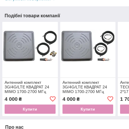
Подібні товари компанії
Антенний комплект
Антенний комплект
Ант
3G/4G/LTE КВАДРАТ 24
3G/4G/LTE КВАДРАТ 24
TEC
MIMO 1700-2700 МГц
MIMO 1700-2700 МГц
2*17
24dBi (rg-58 2*10м, sma)
24dBi (rg-58 2*10м, crc9)
шт
4 000
4 000
1 7
₴
₴
Купити
Купити
Про нас