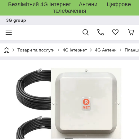
Безлімітний 4G Інтернет Антени Цифрове
телебачення
3G group
Товари та послуги
4G інтернет
4G Антени
Планше